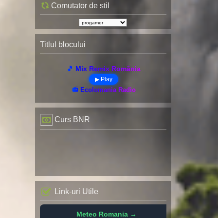
Comutator de stil
Titlul blocului
🎵 Mix Remix România
▶ Play
📻 Ecolomania Radio
Curs BNR
Link-uri Utile
Meteo Romania →