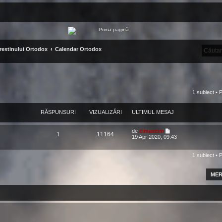
 crestinului Ortodox
Calendar Ortodox
1 subiect • 
RĂSPUNSURI
VIZUALIZĂRI
ULTIMUL MESAJ
de
cimaxcim
1
11164
19 Apr 2020, 09:43
1 subiect • 
MER