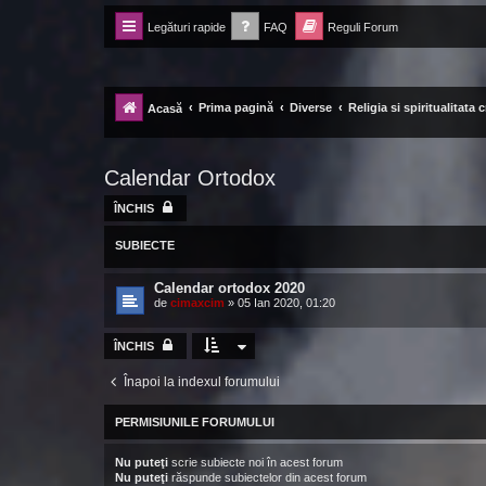
Legături rapide
FAQ
Reguli Forum
Forum Ecolomania™®
-= Idei pentru viitor =-
Prima pagină
Diverse
Religia si spiritualitata
Acasă
Calendar Ortodox
ÎNCHIS
SUBIECTE
Calendar ortodox 2020
de
cimaxcim
»
05 Ian 2020, 01:20
ÎNCHIS
Înapoi la indexul forumului
PERMISIUNILE FORUMULUI
Nu puteţi
scrie subiecte noi în acest forum
Nu puteţi
răspunde subiectelor din acest forum