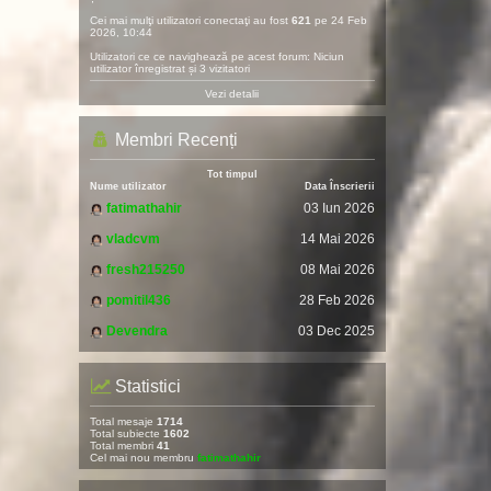
Cei mai mulţi utilizatori conectaţi au fost
621
pe 24 Feb
2026, 10:44
Utilizatori ce ce navighează pe acest forum: Niciun
utilizator înregistrat și 3 vizitatori
Vezi detalii
Membri Recenți
Tot timpul
Nume utilizator
Data Înscrierii
fatimathahir
03 Iun 2026
vladcvm
14 Mai 2026
fresh215250
08 Mai 2026
pomitil436
28 Feb 2026
Devendra
03 Dec 2025
Statistici
Total mesaje
1714
Total subiecte
1602
Total membri
41
Cel mai nou membru
fatimathahir