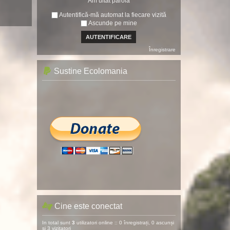
Am uitat parola
Autentifică-mă automat la fiecare vizită
Ascunde pe mine
Înregistrare
Sustine Ecolomania
Cine este conectat
In total sunt
3
utilizatori online :: 0 înregistrați, 0 ascunși
și 3 vizitatori