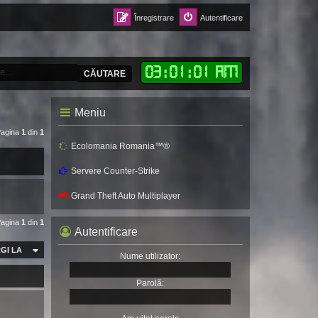
Înregistrare
Autentificare
03
:
01
:
02 AM
CĂUTARE
Meniu
Pagina
1
din
1
Ecolomania Romania™®
Servere Counter-Strike
Grand Theft Auto Multiplayer
Pagina
1
din
1
Autentificare
GI LA
Nume utilizator:
Parolă: