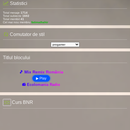
Statistici
Total mesaje
1714
Total subiecte
1602
Total membri
41
Cel mai nou membru
fatimathahir
Comutator de stil
Titlul blocului
🎵 Mix Remix România
▶ Play
📻 Ecolomania Radio
Curs BNR