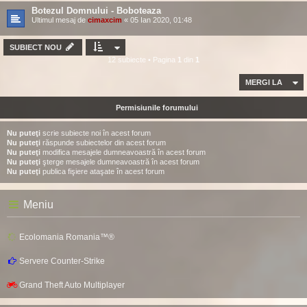
Botezul Domnului - Boboteaza
Ultimul mesaj de
cimaxcim
«
05 Ian 2020, 01:48
SUBIECT NOU
12 subiecte • Pagina
1
din
1
MERGI LA
Permisiunile forumului
Nu puteţi
scrie subiecte noi în acest forum
Nu puteţi
răspunde subiectelor din acest forum
Nu puteţi
modifica mesajele dumneavoastră în acest forum
Nu puteţi
şterge mesajele dumneavoastră în acest forum
Nu puteţi
publica fişiere ataşate în acest forum
Meniu
Ecolomania Romania™®
Servere Counter-Strike
Grand Theft Auto Multiplayer