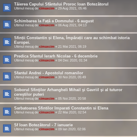
Tăierea Capului Sfântului Proroc Ioan Botezătorul
Ultimul mesaj de
cimaxcim
«
29 Aug 2021, 05:46
Schimbarea la Față a Domnului - 6 august
Ultimul mesaj de
cimaxcim
«
06 Aug 2021, 04:13
Sfinții Constantin și Elena, Împărații care au schimbat istoria
Europei.
Ultimul mesaj de
cimaxcim
«
21 Mai 2021, 06:19
Predica Sfantul Ierarh Nicolae - 6 decembrie
Ultimul mesaj de
cimaxcim
«
04 Dec 2020, 01:34
Sfantul Andrei - Apostolul romanilor
Ultimul mesaj de
cimaxcim
«
30 Noi 2020, 05:49
Soborul Sfinţilor Arhangheli Mihail şi Gavriil şi al tuturor
cereştilor puteri
Ultimul mesaj de
cimaxcim
«
05 Noi 2020, 20:58
Sarbatoarea Sfintilor Imparati Constantin si Elena
Ultimul mesaj de
cimaxcim
«
22 Mai 2020, 02:54
Sf Ioan Botezătorul - 7 ianuarie
Ultimul mesaj de
cimaxcim
«
09 Ian 2020, 02:06