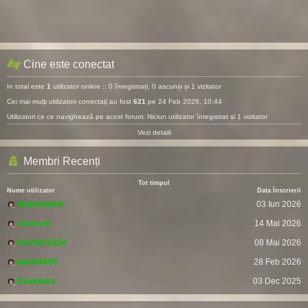
Cine este conectat
In total este
1
utilizator online :: 0 înregistrați, 0 ascunși și 1 vizitator
Cei mai mulţi utilizatori conectaţi au fost
621
pe 24 Feb 2026, 10:44
Utilizatori ce ce navighează pe acest forum: Niciun utilizator înregistrat și 1 vizitator
Vezi detalii
Membri Recenți
Tot timpul
Nume utilizator
Data Înscrierii
fatimathahir
03 Iun 2026
vladcvm
14 Mai 2026
fresh215250
08 Mai 2026
pomitil436
28 Feb 2026
Devendra
03 Dec 2025