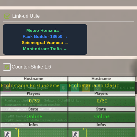
Link-uri Utile
Meteo Romania →
Pack Builder 18650 →
Seismograf Vrancea →
Monitorizare Trafic →
Counter-Strike 1.6
Prima pagină
Acasă
Ora este
UTC+03:00
Furnizat de
phpBB
® Forum Software © phpBB Limited
Translation/Traducere:
phpBB România
Style
progamer
de ©
Mazeltof
2018
phpBB SiteMaker
phpBB Two Factor Authentication ©
paul999
Confidențialitate
|
Termeni