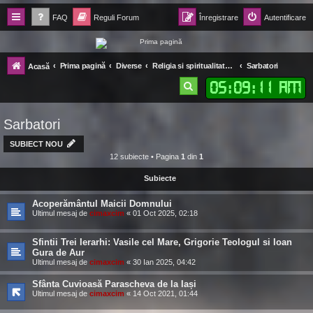
FAQ
Reguli Forum
Înregistrare
Autentificare
Forum Ecolomania™®
Prima pagină
Diverse
Religia si spiritualitata crestinului Ortodox
Sarbatori
Acasă
-= Idei pentru viitor =-
05
:
09
:
12 AM
C
ă
Sarbatori
u
t
SUBIECT NOU
12 subiecte • Pagina
1
din
1
a
Subiecte
r
e
Acoperământul Maicii Domnului
Ultimul mesaj de
cimaxcim
«
01 Oct 2025, 02:18
Sfintii Trei Ierarhi: Vasile cel Mare, Grigorie Teologul si Ioan
Gura de Aur
Ultimul mesaj de
cimaxcim
«
30 Ian 2025, 04:42
Sfânta Cuvioasă Parascheva de la Iași
Ultimul mesaj de
cimaxcim
«
14 Oct 2021, 01:44