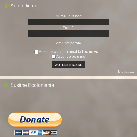
Autentificare
Nume utilizator:
Parolă:
Am uitat parola
Autentifică-mă automat la fiecare vizită
Ascunde pe mine
Înregistrare
Sustine Ecolomania