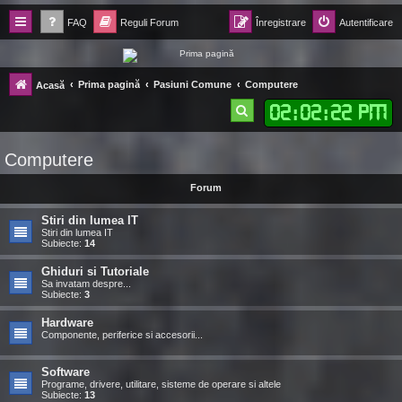
FAQ
Reguli Forum
Înregistrare
Autentificare
Forum Ecolomania™®
Prima pagină
Pasiuni Comune
Computere
Acasă
-= Idei pentru viitor =-
02
:
02
:
23 PM
C
ă
Computere
u
t
Forum
a
Stiri din lumea IT
r
Stiri din lumea IT
Subiecte:
14
e
Ghiduri si Tutoriale
Sa invatam despre...
Subiecte:
3
Hardware
Componente, periferice si accesorii...
Software
Programe, drivere, utilitare, sisteme de operare si altele
Subiecte:
13