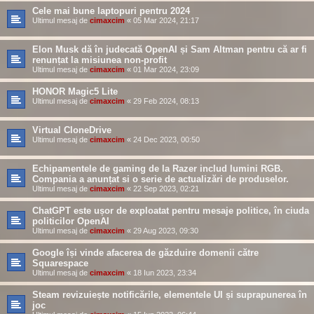
Cele mai bune laptopuri pentru 2024
Ultimul mesaj de
cimaxcim
«
05 Mar 2024, 21:17
Elon Musk dă în judecată OpenAI și Sam Altman pentru că ar fi
renunțat la misiunea non-profit
Ultimul mesaj de
cimaxcim
«
01 Mar 2024, 23:09
HONOR Magic5 Lite
Ultimul mesaj de
cimaxcim
«
29 Feb 2024, 08:13
Virtual CloneDrive
Ultimul mesaj de
cimaxcim
«
24 Dec 2023, 00:50
Echipamentele de gaming de la Razer includ lumini RGB.
Compania a anunțat si o serie de actualizări de produselor.
Ultimul mesaj de
cimaxcim
«
22 Sep 2023, 02:21
ChatGPT este ușor de exploatat pentru mesaje politice, în ciuda
politicilor OpenAI
Ultimul mesaj de
cimaxcim
«
29 Aug 2023, 09:30
Google își vinde afacerea de găzduire domenii către
Squarespace
Ultimul mesaj de
cimaxcim
«
18 Iun 2023, 23:34
Steam revizuiește notificările, elementele UI și suprapunerea în
joc