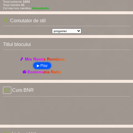
Total subiecte
1603
Total membri
41
Cel mai nou membru
fatimathahir
Comutator de stil
Titlul blocului
🎵 Mix Remix România
▶ Play
📻 Ecolomania Radio
Curs BNR