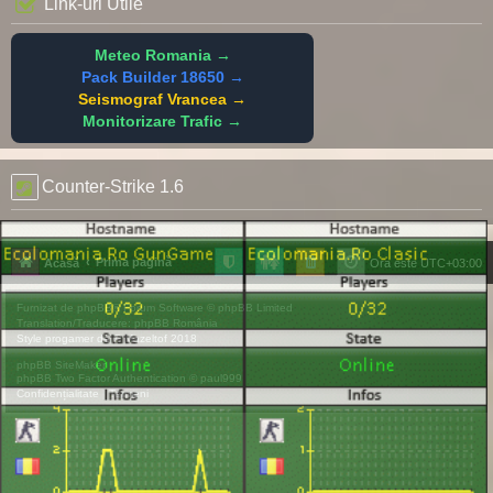
Link-uri Utile
Meteo Romania →
Pack Builder 18650 →
Seismograf Vrancea →
Monitorizare Trafic →
Counter-Strike 1.6
Prima pagină
Acasă
Ora este
UTC+03:00
Furnizat de
phpBB
® Forum Software © phpBB Limited
Translation/Traducere:
phpBB România
Style
progamer
de ©
Mazeltof
2018
phpBB SiteMaker
phpBB Two Factor Authentication ©
paul999
Confidențialitate
|
Termeni