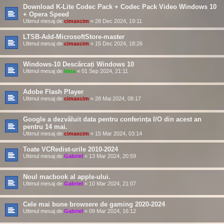
Download K-Lite Codec Pack + Codec Pack Video Windows 10
+ Opera Speed
Ultimul mesaj de
cimaxcim
«
28 Dec 2024, 19:11
LTSB-Add-MicrosoftStore-master
Ultimul mesaj de
cimaxcim
«
15 Dec 2024, 18:26
Windows-10 Descărcați Windows 10
Ultimul mesaj de
Irina
«
01 Sep 2024, 21:11
Adobe Flash Player
Ultimul mesaj de
cimaxcim
«
28 Mai 2024, 08:17
Google a dezvăluit data pentru conferința I/O din acest an
pentru 14 mai.
Ultimul mesaj de
cimaxcim
«
15 Mar 2024, 03:14
Toate VCRedist-urile 2010-2024
Ultimul mesaj de
Gabriel
«
13 Mar 2024, 20:59
Noul macbook al apple-ului.
Ultimul mesaj de
Gabriel
«
10 Mar 2024, 21:07
Cele mai bune browsere de gaming 2020-2024
Ultimul mesaj de
Gabriel
«
09 Mar 2024, 16:12