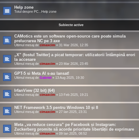
Help zone
Totul despre PC...Help zone
Subiecte active
CAMotics este un software open-source care poate simula
prelucrarea NC pe 3 axe
Ultimul mesaj de
cimaxcim
«
31 Mar 2026, 12:35
„X” (fostul Twitter) a picat temporar: utilizatorii întâmpină erori
la accesare
Ultimul mesaj de
cimaxcim
«
23 Mar 2026, 23:45
GPT-5 si Meta AI s-au lansat!
Ultimul mesaj de
Gabriel
«
13 Aug 2025, 19:30
IrfanView (32 bit) (64)
Ultimul mesaj de
cimaxcim
«
13 Feb 2025, 19:21
NET Framework 3.5 pentru Windows 10 și 8
Ultimul mesaj de
cimaxcim
«
27 Ian 2025, 23:31
Meta „va reduce cenzura” pe Facebook și Instagram:
Zuckerberg promite să acorde prioritate libertății de exprimare
Ultimul mesaj de
cimaxcim
«
09 Ian 2025, 08:52