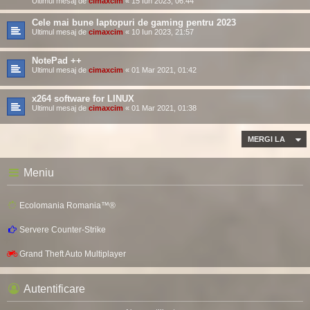
Ultimul mesaj de
cimaxcim
«
15 Iun 2023, 06:44
Cele mai bune laptopuri de gaming pentru 2023
Ultimul mesaj de
cimaxcim
«
10 Iun 2023, 21:57
NotePad ++
Ultimul mesaj de
cimaxcim
«
01 Mar 2021, 01:42
x264 software for LINUX
Ultimul mesaj de
cimaxcim
«
01 Mar 2021, 01:38
MERGI LA
Meniu
Ecolomania Romania™®
Servere Counter-Strike
Grand Theft Auto Multiplayer
Autentificare