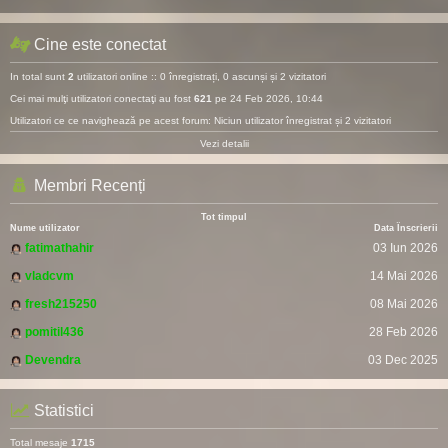
Cine este conectat
In total sunt
2
utilizatori online :: 0 înregistrați, 0 ascunși și 2 vizitatori
Cei mai mulţi utilizatori conectaţi au fost
621
pe 24 Feb 2026, 10:44
Utilizatori ce ce navighează pe acest forum: Niciun utilizator înregistrat și 2 vizitatori
Vezi detalii
Membri Recenți
Tot timpul
Nume utilizator
Data Înscrierii
fatimathahir
03 Iun 2026
vladcvm
14 Mai 2026
fresh215250
08 Mai 2026
pomitil436
28 Feb 2026
Devendra
03 Dec 2025
Statistici
Total mesaje
1715