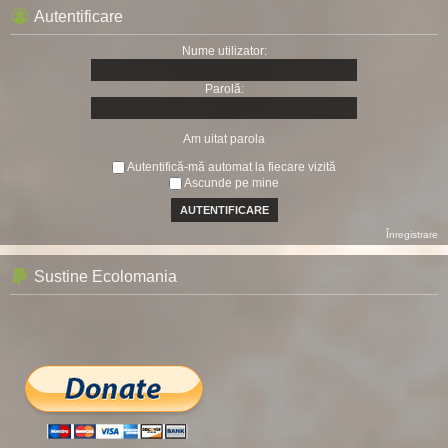
Autentificare
Nume utilizator:
Parolă:
Am uitat parola
Autentifică-mă automat la fiecare vizită
Ascunde pe mine
Înregistrare
Sustine Ecolomania