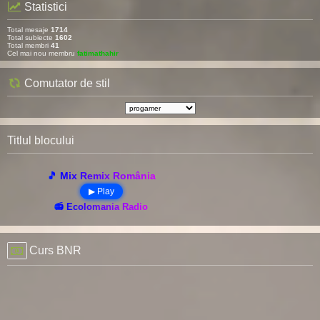
Statistici
Total mesaje
1714
Total subiecte
1602
Total membri
41
Cel mai nou membru
fatimathahir
Comutator de stil
Titlul blocului
🎵 Mix Remix România
▶ Play
📻 Ecolomania Radio
Curs BNR