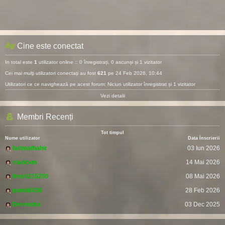
Cine este conectat
In total este
1
utilizator online :: 0 înregistrați, 0 ascunși și 1 vizitator
Cei mai mulţi utilizatori conectaţi au fost
621
pe 24 Feb 2026, 10:44
Utilizatori ce ce navighează pe acest forum: Niciun utilizator înregistrat și 1 vizitator
Vezi detalii
Membri Recenți
Tot timpul
Nume utilizator
Data Înscrierii
fatimathahir
03 Iun 2026
vladcvm
14 Mai 2026
fresh215250
08 Mai 2026
pomitil436
28 Feb 2026
Devendra
03 Dec 2025