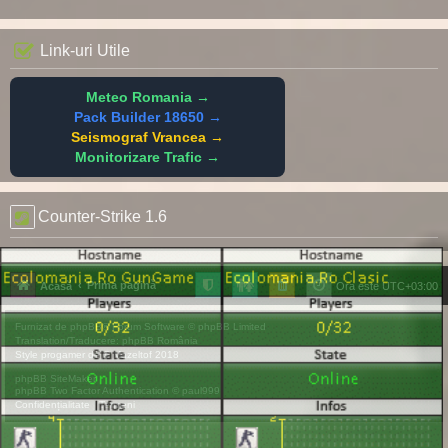
Link-uri Utile
Meteo Romania →
Pack Builder 18650 →
Seismograf Vrancea →
Monitorizare Trafic →
Counter-Strike 1.6
Prima pagină
Acasă
Ora este
UTC+03:00
Furnizat de
phpBB
® Forum Software © phpBB Limited
Translation/Traducere:
phpBB România
Style
progamer
de ©
Mazeltof
2018
phpBB SiteMaker
phpBB Two Factor Authentication ©
paul999
Confidențialitate
|
Termeni