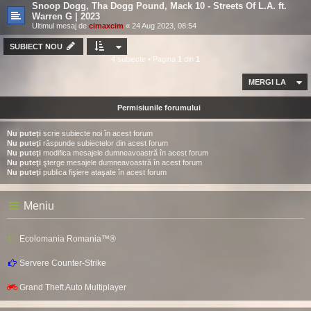
Snoop Dogg, Tha Dogg Pound, Mack 10 - Streets Of L.A. ft.
Warren G | 2023
Ultimul mesaj de
cimaxcim
«
24 Aug 2023, 08:54
SUBIECT NOU
4 subiecte • Pagina
1
din
1
MERGI LA
Permisiunile forumului
Nu puteţi
scrie subiecte noi în acest forum
Nu puteţi
răspunde subiectelor din acest forum
Nu puteţi
modifica mesajele dumneavoastră în acest forum
Nu puteţi
şterge mesajele dumneavoastră în acest forum
Nu puteţi
publica fişiere ataşate în acest forum
Meniu
Ecolomania Romania™®
Servere Counter-Strike
Grand Theft Auto Multiplayer