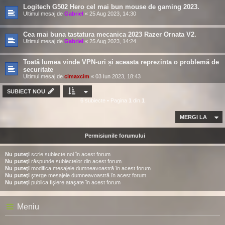
Logitech G502 Hero cel mai bun mouse de gaming 2023.
Ultimul mesaj de
Gabriel
«
25 Aug 2023, 14:30
Cea mai buna tastatura mecanica 2023 Razer Ornata V2.
Ultimul mesaj de
Gabriel
«
25 Aug 2023, 14:24
Toată lumea vinde VPN-uri și aceasta reprezinta o problemă de
securitate
Ultimul mesaj de
cimaxcim
«
03 Iun 2023, 18:43
SUBIECT NOU
6 subiecte • Pagina
1
din
1
MERGI LA
Permisiunile forumului
Nu puteţi
scrie subiecte noi în acest forum
Nu puteţi
răspunde subiectelor din acest forum
Nu puteţi
modifica mesajele dumneavoastră în acest forum
Nu puteţi
şterge mesajele dumneavoastră în acest forum
Nu puteţi
publica fişiere ataşate în acest forum
Meniu