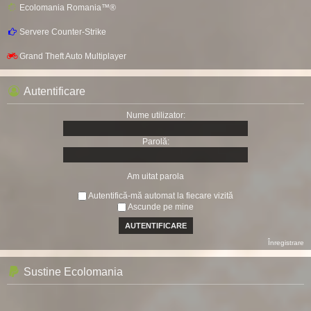
Ecolomania Romania™®
Servere Counter-Strike
Grand Theft Auto Multiplayer
Autentificare
Nume utilizator:
Parolă:
Am uitat parola
Autentifică-mă automat la fiecare vizită
Ascunde pe mine
Înregistrare
Sustine Ecolomania