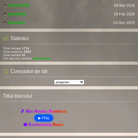
fresh215250
08 Mai 2026
pomitil436
28 Feb 2026
Devendra
03 Dec 2025
Statistici
Total mesaje
1714
Total subiecte
1602
Total membri
41
Cel mai nou membru
fatimathahir
Comutator de stil
Titlul blocului
🎵 Mix Remix România
▶ Play
📻 Ecolomania Radio