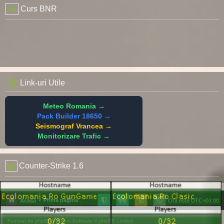
Curs BNR
Link-uri Utile
Meteo Romania →
Pack Builder 18650 →
Seismograf Vrancea →
Monitorizare Trafic →
Counter-Strike 1.6
Prima pagină
Acasă
Ora este
UTC+03:00
Furnizat de
phpBB
® Forum Software © phpBB Limited