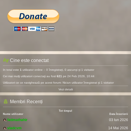
Cine este conectat
In total este
1
utilizator online :: 0 înregistrați, 0 ascunși și 1 vizitator
Cei mai mulţi utilizatori conectaţi au fost
621
pe 24 Feb 2026, 10:44
Utilizatori ce ce navighează pe acest forum: Niciun utilizator înregistrat și 1 vizitator
Vezi detalii
Membri Recenți
Tot timpul
Nume utilizator
Data Înscrierii
fatimathahir
03 Iun 2026
vladcvm
14 Mai 2026