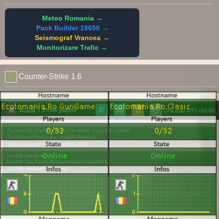
Meteo Romania →
Pack Builder 18650 →
Seismograf Vrancea →
Monitorizare Trafic →
Counter-Strike 1.6
Prima pagină
Acasă
Ora este
UTC+03:00
Furnizat de
phpBB
® Forum Software © phpBB Limited
Translation/Traducere:
phpBB România
Style
progamer
de ©
Mazeltof
2018
phpBB SiteMaker
phpBB Two Factor Authentication ©
paul999
Confidențialitate
|
Termeni