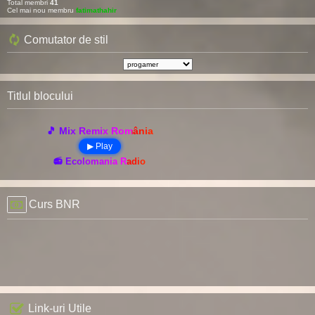
Total membri
41
Cel mai nou membru
fatimathahir
Comutator de stil
Titlul blocului
🎵 Mix Remix România
▶ Play
📻 Ecolomania Radio
Curs BNR
Link-uri Utile