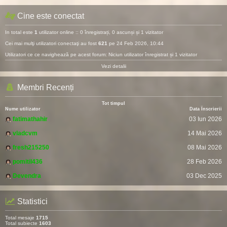
Cine este conectat
In total este
1
utilizator online :: 0 înregistrați, 0 ascunși și 1 vizitator
Cei mai mulţi utilizatori conectaţi au fost
621
pe 24 Feb 2026, 10:44
Utilizatori ce ce navighează pe acest forum: Niciun utilizator înregistrat și 1 vizitator
Vezi detalii
Membri Recenți
Tot timpul
Nume utilizator
Data Înscrierii
fatimathahir
03 Iun 2026
vladcvm
14 Mai 2026
fresh215250
08 Mai 2026
pomitil436
28 Feb 2026
Devendra
03 Dec 2025
Statistici
Total mesaje
1715
Total subiecte
1603