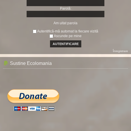
Parolă:
Am uitat parola
Autentifică-mă automat la fiecare vizită
Ascunde pe mine
Înregistrare
Sustine Ecolomania