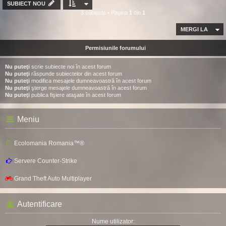
SUBIECT NOU
3 subiecte • Pagina
1
din
1
MERGI LA
Permisiunile forumului
Nu puteţi
scrie subiecte noi în acest forum
Nu puteţi
răspunde subiectelor din acest forum
Nu puteţi
modifica mesajele dumneavoastră în acest forum
Nu puteţi
şterge mesajele dumneavoastră în acest forum
Nu puteţi
publica fişiere ataşate în acest forum
Meniu
Ecolomania Romania™®
Servere Counter-Strike
Grand Theft Auto Multiplayer
Autentificare
Nume utilizator: