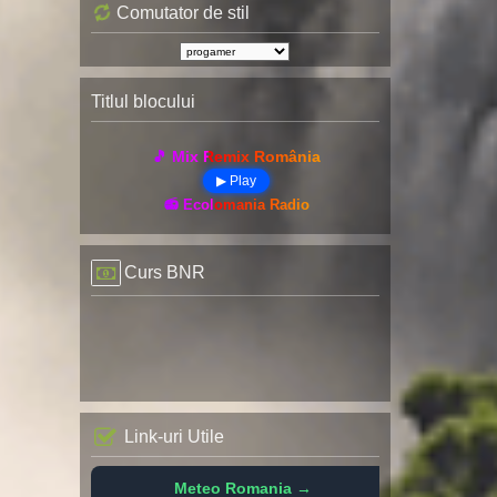
Comutator de stil
Titlul blocului
🎵 Mix Remix România
▶ Play
📻 Ecolomania Radio
Curs BNR
Link-uri Utile
Meteo Romania →