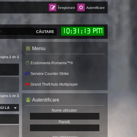
Înregistrare
Autentificare
10
:
31
:
15 PM
CĂUTARE
Meniu
Pagina
1
din
1
Ecolomania Romania™®
Servere Counter-Strike
Grand Theft Auto Multiplayer
Pagina
1
din
1
Autentificare
GI LA
Nume utilizator:
Parolă: