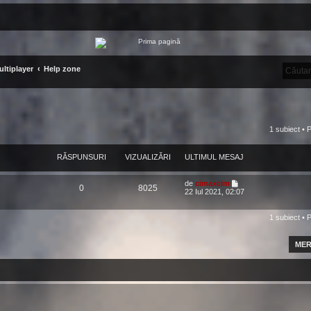
ltiplayer
Help zone
1 subiect • 
RĂSPUNSURI
VIZUALIZĂRI
ULTIMUL MESAJ
de
cimaxcim
0
8025
22 Iul 2021, 02:07
1 subiect • 
MER