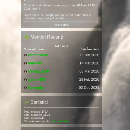
Cei mai mulţi utilizatori conectaţi au fost
621
pe 24 Feb
2026, 10:44
Utilizatori ce ce navighează pe acest forum: Niciun
utilizator înregistrat și 1 vizitator
Vezi detalii
Membri Recenți
Tot timpul
Nume utilizator
Data Înscrierii
fatimathahir
03 Iun 2026
vladcvm
14 Mai 2026
fresh215250
08 Mai 2026
pomitil436
28 Feb 2026
Devendra
03 Dec 2025
Statistici
Total mesaje
1714
Total subiecte
1602
Total membri
41
Cel mai nou membru
fatimathahir