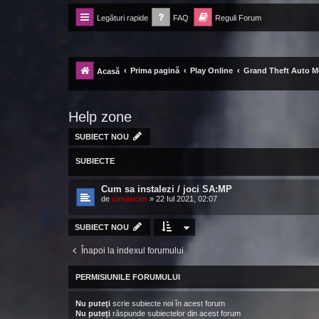
Legături rapide
FAQ
Reguli Forum
Forum Ecolomania™®
-= Idei pentru viitor =-
Prima pagină
Play Online
Grand Theft Auto Mu
Acasă
Help zone
SUBIECT NOU
SUBIECTE
Cum sa instalezi / joci SA:MP
de
cimaxcim
»
22 Iul 2021, 02:07
SUBIECT NOU
Înapoi la indexul forumului
PERMISIUNILE FORUMULUI
Nu puteţi
scrie subiecte noi în acest forum
Nu puteţi
răspunde subiectelor din acest forum