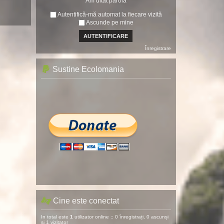
Am uitat parola
Autentifică-mă automat la fiecare vizită
Ascunde pe mine
Înregistrare
Sustine Ecolomania
Cine este conectat
In total este
1
utilizator online :: 0 înregistrați, 0 ascunși
și 1 vizitator