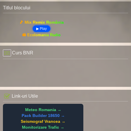
Titlul blocului
🎵 Mix Remix România
▶ Play
📻 Ecolomania Radio
Curs BNR
Link-uri Utile
Meteo Romania →
Pack Builder 18650 →
Seismograf Vrancea →
Monitorizare Trafic →