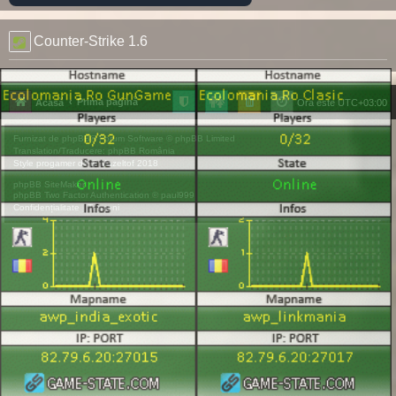
Counter-Strike 1.6
Prima pagină
Acasă
Ora este
UTC+03:00
Furnizat de
phpBB
® Forum Software © phpBB Limited
Translation/Traducere:
phpBB România
Style
progamer
de ©
Mazeltof
2018
phpBB SiteMaker
phpBB Two Factor Authentication ©
paul999
Confidențialitate
|
Termeni