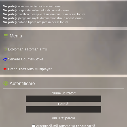
Nu puteţi
scrie subiecte noi în acest forum
Nu puteţi
răspunde subiectelor din acest forum
Nu puteţi
modifica mesajele dumneavoastră în acest forum
Nu puteţi
şterge mesajele dumneavoastră în acest forum
Nu puteţi
publica fişiere ataşate în acest forum
Meniu
Ecolomania Romania™®
Servere Counter-Strike
Grand Theft Auto Multiplayer
Autentificare
Nume utilizator:
Parolă:
Am uitat parola
Autentifică-mă automat la fiecare vizită