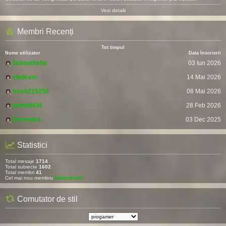
Vezi detalii
Membri Recenți
Tot timpul
Nume utilizator
Data Înscrierii
fatimathahir
03 Iun 2026
vladcvm
14 Mai 2026
fresh215250
08 Mai 2026
pomitil436
28 Feb 2026
Devendra
03 Dec 2025
Statistici
Total mesaje
1714
Total subiecte
1602
Total membri
41
Cel mai nou membru
fatimathahir
Comutator de stil