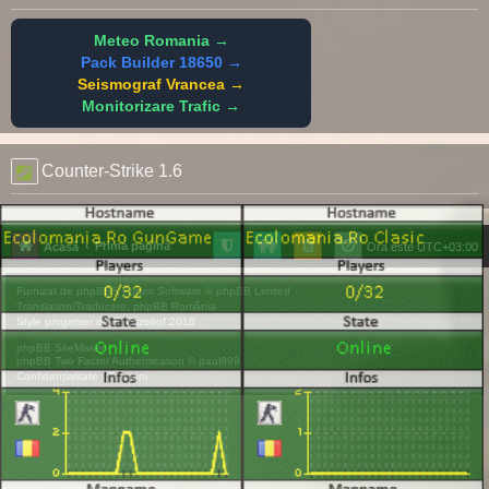
Meteo Romania →
Pack Builder 18650 →
Seismograf Vrancea →
Monitorizare Trafic →
Counter-Strike 1.6
Prima pagină
Acasă
Ora este
UTC+03:00
Furnizat de
phpBB
® Forum Software © phpBB Limited
Translation/Traducere:
phpBB România
Style
progamer
de ©
Mazeltof
2018
phpBB SiteMaker
phpBB Two Factor Authentication ©
paul999
Confidențialitate
|
Termeni