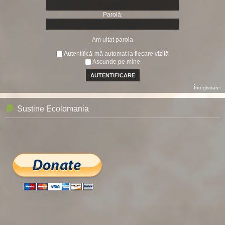
Parolă:
Am uitat parola
Autentifică-mă automat la fiecare vizită
Ascunde pe mine
Înregistrare
Sustine Ecolomania