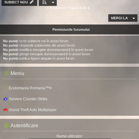
SUBIECT NOU
3 subiecte • Pagina
1
din
1
MERGI LA
Permisiunile forumului
Nu puteţi
scrie subiecte noi în acest forum
Nu puteţi
răspunde subiectelor din acest forum
Nu puteţi
modifica mesajele dumneavoastră în acest forum
Nu puteţi
şterge mesajele dumneavoastră în acest forum
Nu puteţi
publica fişiere ataşate în acest forum
Meniu
Ecolomania Romania™®
Servere Counter-Strike
Grand Theft Auto Multiplayer
Autentificare
Nume utilizator: