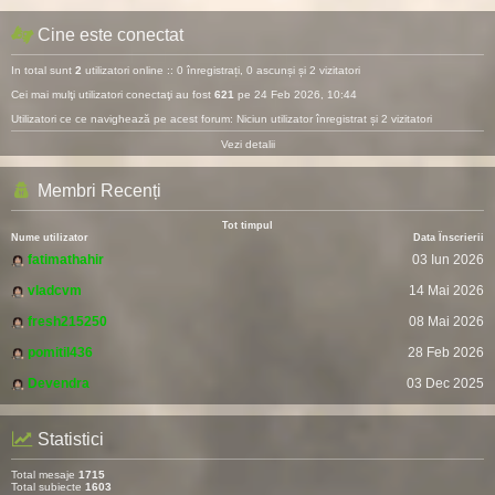
Cine este conectat
In total sunt
2
utilizatori online :: 0 înregistrați, 0 ascunși și 2 vizitatori
Cei mai mulţi utilizatori conectaţi au fost
621
pe 24 Feb 2026, 10:44
Utilizatori ce ce navighează pe acest forum: Niciun utilizator înregistrat și 2 vizitatori
Vezi detalii
Membri Recenți
Tot timpul
Nume utilizator
Data Înscrierii
fatimathahir
03 Iun 2026
vladcvm
14 Mai 2026
fresh215250
08 Mai 2026
pomitil436
28 Feb 2026
Devendra
03 Dec 2025
Statistici
Total mesaje
1715
Total subiecte
1603