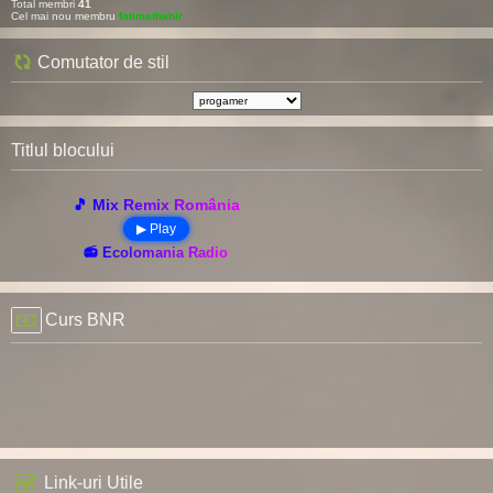
Total membri
41
Cel mai nou membru
fatimathahir
Comutator de stil
Titlul blocului
🎵 Mix Remix România
▶ Play
📻 Ecolomania Radio
Curs BNR
Link-uri Utile