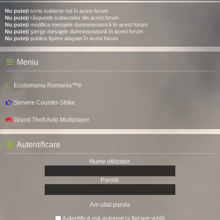
Nu puteţi
scrie subiecte noi în acest forum
Nu puteţi
răspunde subiectelor din acest forum
Nu puteţi
modifica mesajele dumneavoastră în acest forum
Nu puteţi
şterge mesajele dumneavoastră în acest forum
Nu puteţi
publica fişiere ataşate în acest forum
Meniu
Ecolomania Romania™®
Servere Counter-Strike
Grand Theft Auto Multiplayer
Autentificare
Nume utilizator:
Parolă:
Am uitat parola
Autentifică-mă automat la fiecare vizită