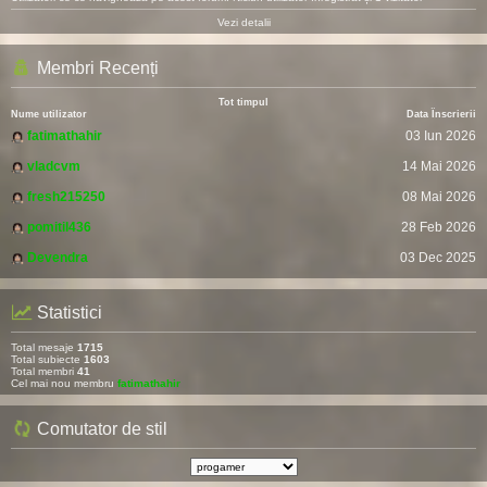
Vezi detalii
Membri Recenți
Tot timpul
Nume utilizator
Data Înscrierii
fatimathahir
03 Iun 2026
vladcvm
14 Mai 2026
fresh215250
08 Mai 2026
pomitil436
28 Feb 2026
Devendra
03 Dec 2025
Statistici
Total mesaje
1715
Total subiecte
1603
Total membri
41
Cel mai nou membru
fatimathahir
Comutator de stil