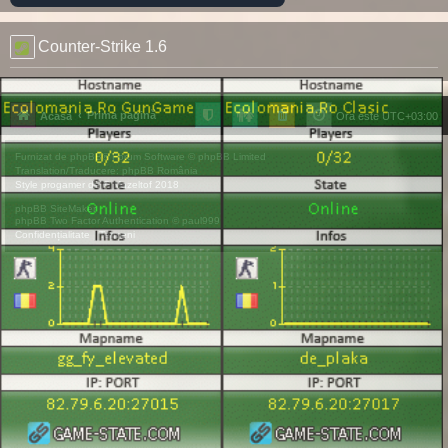
Counter-Strike 1.6
Prima pagină
Acasă
Ora este
UTC+03:00
Furnizat de
phpBB
® Forum Software © phpBB Limited
Translation/Traducere:
phpBB România
Style
progamer
de ©
Mazeltof
2018
phpBB SiteMaker
phpBB Two Factor Authentication ©
paul999
Confidențialitate
|
Termeni