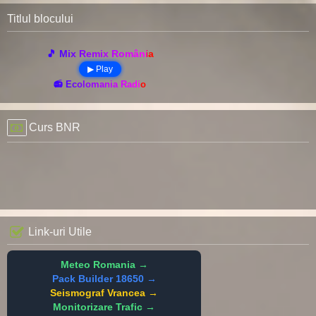
Titlul blocului
🎵 Mix Remix România
▶ Play
📻 Ecolomania Radio
Curs BNR
Link-uri Utile
Meteo Romania →
Pack Builder 18650 →
Seismograf Vrancea →
Monitorizare Trafic →