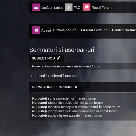
Legături rapide
FAQ
Reguli Forum
Forum Ecolomania™®
-= Idei pentru viitor =-
Prima pagină
Pasiuni Comune
Grafica, webde
Acasă
Semnaturi si userbar-uri
SUBIECT NOU
Nu există subiecte sau mesaje în acest forum.
Înapoi la indexul forumului
PERMISIUNILE FORUMULUI
Nu puteţi
scrie subiecte noi în acest forum
Nu puteţi
răspunde subiectelor din acest forum
Nu puteţi
modifica mesajele dumneavoastră în acest forum
Nu puteţi
şterge mesajele dumneavoastră în acest forum
Nu puteţi
publica fişiere ataşate în acest forum