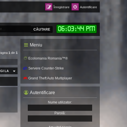
Înregistrare
Autentificare
06
:
03
:
46 PM
CĂUTARE
Meniu
Pagina
1
din
1
Ecolomania Romania™®
Servere Counter-Strike
GI LA
Grand Theft Auto Multiplayer
Autentificare
Nume utilizator:
Parolă: