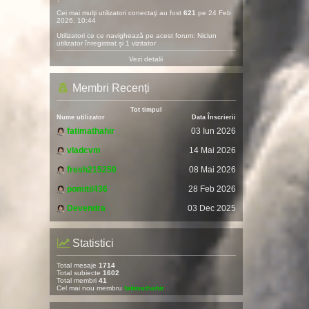
Cei mai mulţi utilizatori conectaţi au fost
621
pe 24 Feb
2026, 10:44
Utilizatori ce ce navighează pe acest forum: Niciun
utilizator înregistrat și 1 vizitator
Vezi detalii
Membri Recenți
Tot timpul
Nume utilizator
Data Înscrierii
fatimathahir
03 Iun 2026
vladcvm
14 Mai 2026
fresh215250
08 Mai 2026
pomitil436
28 Feb 2026
Devendra
03 Dec 2025
Statistici
Total mesaje
1714
Total subiecte
1602
Total membri
41
Cel mai nou membru
fatimathahir