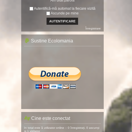
Am uitat parola
Autentifică-mă automat la fiecare vizită
Ascunde pe mine
Înregistrare
Sustine Ecolomania
Cine este conectat
In total este
1
utilizator online :: 0 înregistrați, 0 ascunși
și 1 vizitator