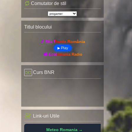
Comutator de stil
Titlul blocului
🎵 Mix Remix România
▶ Play
📻 Ecolomania Radio
Curs BNR
Link-uri Utile
Meteo Romania →