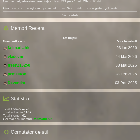
Cei mai mulţi utilizatori conectaţi au fost
621
pe 24 Feb 2026, 10:44
Utilizatori ce ce navighează pe acest forum: Niciun utilizator înregistrat și 1 vizitator
Vezi detalii
Membri Recenți
Tot timpul
Nume utilizator
Data Înscrierii
fatimathahir
03 Iun 2026
vladcvm
14 Mai 2026
fresh215250
08 Mai 2026
pomitil436
28 Feb 2026
Devendra
03 Dec 2025
Statistici
Total mesaje
1714
Total subiecte
1602
Total membri
41
Cel mai nou membru
fatimathahir
Comutator de stil