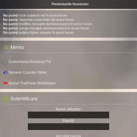
Permisiunile forumului
Nu puteţi
scrie subiecte noi în acest forum
Nu puteţi
răspunde subiectelor din acest forum
Nu puteţi
modifica mesajele dumneavoastră în acest forum
Nu puteţi
şterge mesajele dumneavoastră în acest forum
Nu puteţi
publica fişiere ataşate în acest forum
Meniu
Ecolomania Romania™®
Servere Counter-Strike
Grand Theft Auto Multiplayer
Autentificare
Nume utilizator:
Parolă:
Am uitat parola