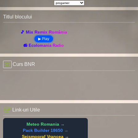
Titlul blocului
🎵 Mix Remix România
▶ Play
📻 Ecolomania Radio
Curs BNR
Link-uri Utile
Meteo Romania →
Pack Builder 18650 →
Seismograf Vrancea →