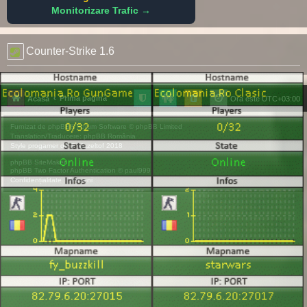
Monitorizare Trafic →
Counter-Strike 1.6
Prima pagină
Acasă
Ora este
UTC+03:00
Furnizat de
phpBB
® Forum Software © phpBB Limited
Translation/Traducere:
phpBB România
Style
progamer
de ©
Mazeltof
2018
phpBB SiteMaker
phpBB Two Factor Authentication ©
paul999
Confidențialitate
|
Termeni