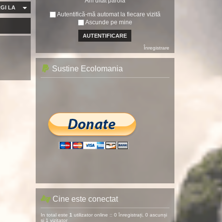
Am uitat parola
GI LA
Autentifică-mă automat la fiecare vizită
Ascunde pe mine
Înregistrare
Sustine Ecolomania
Cine este conectat
In total este
1
utilizator online :: 0 înregistrați, 0 ascunși
și 1 vizitator