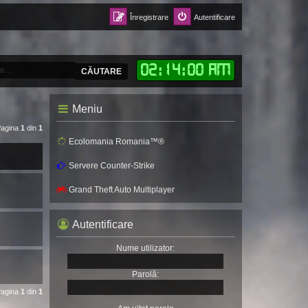
Înregistrare
Autentificare
02
:
14
:
02 AM
CĂUTARE
Meniu
Pagina
1
din
1
Ecolomania Romania™®
Servere Counter-Strike
Grand Theft Auto Multiplayer
Autentificare
Nume utilizator:
Parolă:
Pagina
1
din
1