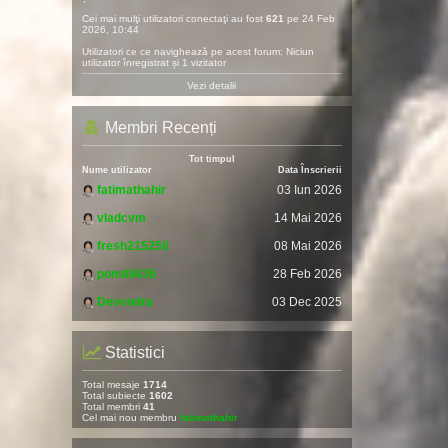
Cei mai mulţi utilizatori conectaţi au fost
621
pe 24 Feb
2026, 10:44
Utilizatori ce ce navighează pe acest forum: Niciun
utilizator înregistrat și 1 vizitator
Vezi detalii
Membri Recenți
Tot timpul
Nume utilizator
Data Înscrierii
fatimathahir
03 Iun 2026
vladcvm
14 Mai 2026
fresh215250
08 Mai 2026
pomitil436
28 Feb 2026
Devendra
03 Dec 2025
Statistici
Total mesaje
1714
Total subiecte
1602
Total membri
41
Cel mai nou membru
fatimathahir