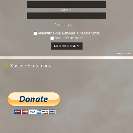
Parolă:
Am uitat parola
Autentifică-mă automat la fiecare vizită
Ascunde pe mine
Înregistrare
Sustine Ecolomania