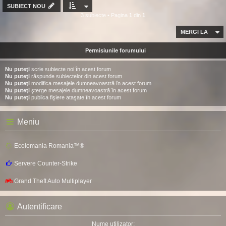
SUBIECT NOU
3 subiecte • Pagina
1
din
1
MERGI LA
Permisiunile forumului
Nu puteţi
scrie subiecte noi în acest forum
Nu puteţi
răspunde subiectelor din acest forum
Nu puteţi
modifica mesajele dumneavoastră în acest forum
Nu puteţi
şterge mesajele dumneavoastră în acest forum
Nu puteţi
publica fişiere ataşate în acest forum
Meniu
Ecolomania Romania™®
Servere Counter-Strike
Grand Theft Auto Multiplayer
Autentificare
Nume utilizator: