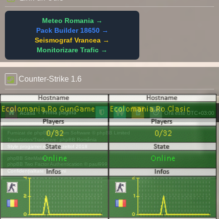
Meteo Romania →
Pack Builder 18650 →
Seismograf Vrancea →
Monitorizare Trafic →
Counter-Strike 1.6
Prima pagină
Acasă
Ora este
UTC+03:00
Furnizat de
phpBB
® Forum Software © phpBB Limited
Translation/Traducere:
phpBB România
Style
progamer
de ©
Mazeltof
2018
phpBB SiteMaker
phpBB Two Factor Authentication ©
paul999
Confidențialitate
|
Termeni