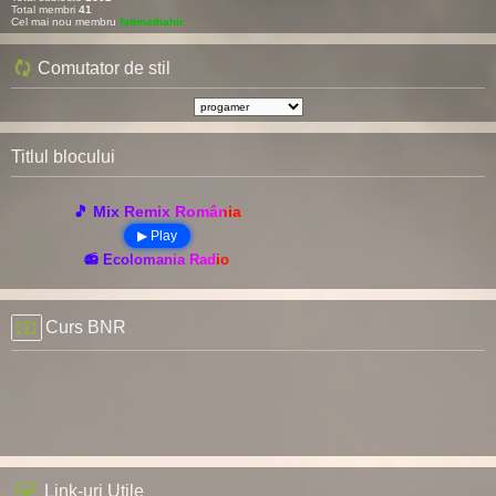
Total membri
41
Cel mai nou membru
fatimathahir
Comutator de stil
Titlul blocului
🎵 Mix Remix România
▶ Play
📻 Ecolomania Radio
Curs BNR
Link-uri Utile