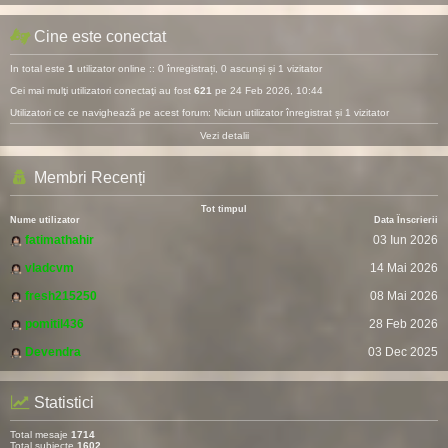
Cine este conectat
In total este
1
utilizator online :: 0 înregistrați, 0 ascunși și 1 vizitator
Cei mai mulţi utilizatori conectaţi au fost
621
pe 24 Feb 2026, 10:44
Utilizatori ce ce navighează pe acest forum: Niciun utilizator înregistrat și 1 vizitator
Vezi detalii
Membri Recenți
Tot timpul
Nume utilizator
Data Înscrierii
fatimathahir
03 Iun 2026
vladcvm
14 Mai 2026
fresh215250
08 Mai 2026
pomitil436
28 Feb 2026
Devendra
03 Dec 2025
Statistici
Total mesaje
1714
Total subiecte
1602