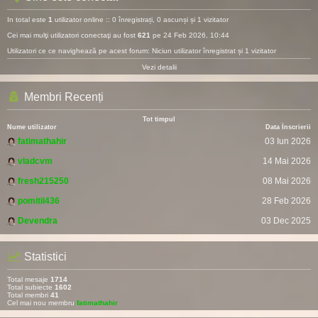
In total este
1
utilizator online :: 0 înregistrați, 0 ascunși și 1 vizitator
Cei mai mulţi utilizatori conectaţi au fost
621
pe 24 Feb 2026, 10:44
Utilizatori ce ce navighează pe acest forum: Niciun utilizator înregistrat și 1 vizitator
Vezi detalii
Membri Recenți
Tot timpul
Nume utilizator
Data Înscrierii
fatimathahir
03 Iun 2026
vladcvm
14 Mai 2026
fresh215250
08 Mai 2026
pomitil436
28 Feb 2026
Devendra
03 Dec 2025
Statistici
Total mesaje
1714
Total subiecte
1602
Total membri
41
Cel mai nou membru
fatimathahir