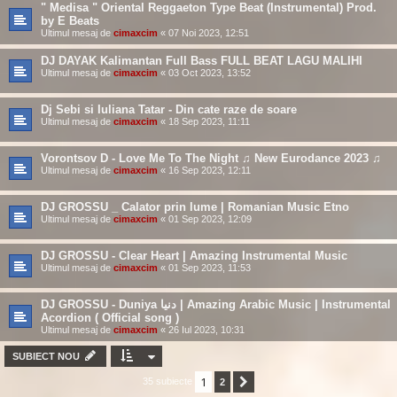
" Medisa " Oriental Reggaeton Type Beat (Instrumental) Prod.
by E Beats
Ultimul mesaj de
cimaxcim
«
07 Noi 2023, 12:51
DJ DAYAK Kalimantan Full Bass FULL BEAT LAGU MALIHI
Ultimul mesaj de
cimaxcim
«
03 Oct 2023, 13:52
Dj Sebi si Iuliana Tatar - Din cate raze de soare
Ultimul mesaj de
cimaxcim
«
18 Sep 2023, 11:11
Vorontsov D - Love Me To The Night ♫ New Eurodance 2023 ♫
Ultimul mesaj de
cimaxcim
«
16 Sep 2023, 12:11
DJ GROSSU _ Calator prin lume | Romanian Music Etno
Ultimul mesaj de
cimaxcim
«
01 Sep 2023, 12:09
DJ GROSSU - Clear Heart | Amazing Instrumental Music
Ultimul mesaj de
cimaxcim
«
01 Sep 2023, 11:53
DJ GROSSU - Duniya دنيا | Amazing Arabic Music | Instrumental
Acordion ( Official song )
Ultimul mesaj de
cimaxcim
«
26 Iul 2023, 10:31
SUBIECT NOU
1
35 subiecte
2
Următorul