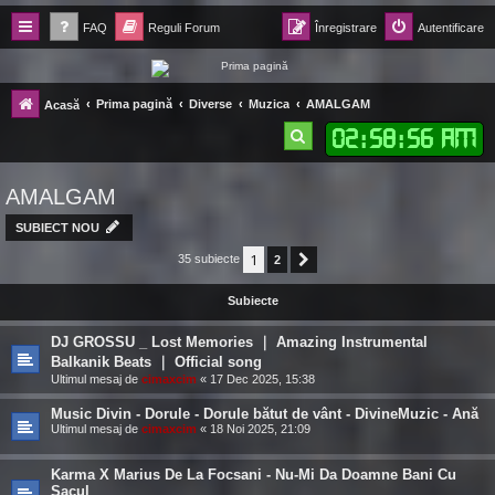
FAQ
Reguli Forum
Înregistrare
Autentificare
Forum Ecolomania™®
Prima pagină
Diverse
Muzica
AMALGAM
Acasă
-= Idei pentru viitor =-
02
:
58
:
57 AM
C
ă
AMALGAM
u
t
SUBIECT NOU
a
1
35 subiecte
2
Următorul
r
Subiecte
e
DJ GROSSU _ Lost Memories ｜ Amazing Instrumental
Balkanik Beats ｜ Official song
Ultimul mesaj de
cimaxcim
«
17 Dec 2025, 15:38
Music Divin - Dorule - Dorule bătut de vânt - DivineMuzic - Ană
Ultimul mesaj de
cimaxcim
«
18 Noi 2025, 21:09
Karma X Marius De La Focsani - Nu-Mi Da Doamne Bani Cu
Sacul