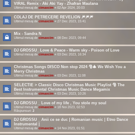
VIRAL Remix - Aki Aki Yay - Zhafran Maulana
Ultimul mesaj de
cimaxcim
«
02 Apr 2024, 20:03
COLAJ DE PETRECERE REVELION 🎆🎆🎆
Ultimul mesaj de
cimaxcim
«
27 Dec 2023, 15:41
Mix - Sandra N
Ultimul mesaj de
cimaxcim
«
08 Dec 2023, 09:44
DJ GROSSU_ Love & Peace - Warm sky - Poison of Love
Ultimul mesaj de
cimaxcim
«
03 Dec 2023, 16:34
Christmas Songs DISCO Non stop 2024 🎅🎄 We Wish You a
Merry Christmas
Ultimul mesaj de
cimaxcim
«
03 Dec 2023, 11:08
SELECTIE > Classic Disco Christmas Music Playlist 🎅 The
Best Instrumental Christmas Music Dance Megamix
Ultimul mesaj de
cimaxcim
«
03 Dec 2023, 10:26
DJ GROSSU _ Love of my life , You stole my soul
Ultimul mesaj de
cimaxcim
«
18 Noi 2023, 02:53
Răspunsuri:
2
DJ GROSSU _ Anii ce se duc | Romanian music | Etno Dance
Instrumental |
Ultimul mesaj de
cimaxcim
«
14 Noi 2023, 01:51