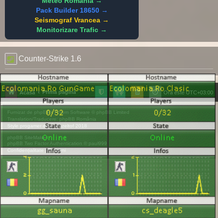
Meteo Romania →
Pack Builder 18650 →
Seismograf Vrancea →
Monitorizare Trafic →
Counter-Strike 1.6
Prima pagină
Acasă
Ora este
UTC+03:00
Furnizat de
phpBB
® Forum Software © phpBB Limited
Translation/Traducere:
phpBB România
Style
progamer
de ©
Mazeltof
2018
phpBB SiteMaker
phpBB Two Factor Authentication ©
paul999
Confidențialitate
|
Termeni