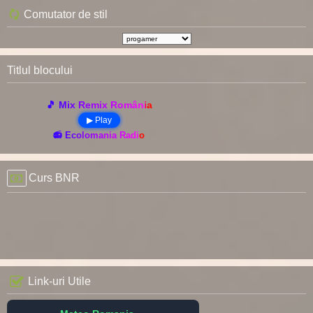
Comutator de stil
Titlul blocului
🎵 Mix Remix România
▶ Play
📻 Ecolomania Radio
Curs BNR
Link-uri Utile