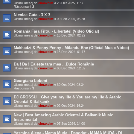
Ultimul mesaj de
cimaxcim
«
23 Oct 2025, 11:35
Răspunsuri:
2
Nicolae Guta - 3 X 3
Ultimul mesaj de
cimaxcim
«
09 Feb 2025, 05:28
Romania Fara Filtru - Libertate! (Video Oficial)
Ultimul mesaj de
cimaxcim
«
15 Dec 2024, 02:22
Makhadzi & Penny Penny - Milandu Bhe (Official Music Video)
Ultimul mesaj de
cimaxcim
«
15 Dec 2024, 01:17
Da ! Da ! Ea este țara mea ...Dulce Romănie
Ultimul mesaj de
cimaxcim
«
08 Dec 2024, 12:32
Georgiana Lobont
Ultimul mesaj de
cimaxcim
«
30 Oct 2024, 08:34
Răspunsuri:
3
DJ GROSSU _ Give you my life & You are my life & Arabic
Oriental & Balkanik
Ultimul mesaj de
cimaxcim
«
02 Oct 2024, 16:24
New | Best Amazing Arabic Oriental & Balkanik Music
Instrumental
Ultimul mesaj de
cimaxcim
«
07 Sep 2024, 14:00
Yasmine Alena - Mama Muda | Dangdut - MAMA MUDA - Dj