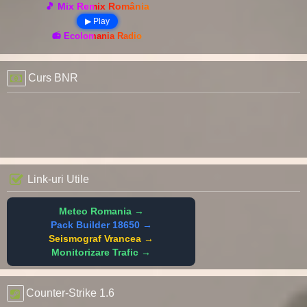
🎵 Mix Remix România
▶ Play
📻 Ecolomania Radio
Curs BNR
Link-uri Utile
Meteo Romania →
Pack Builder 18650 →
Seismograf Vrancea →
Monitorizare Trafic →
Counter-Strike 1.6