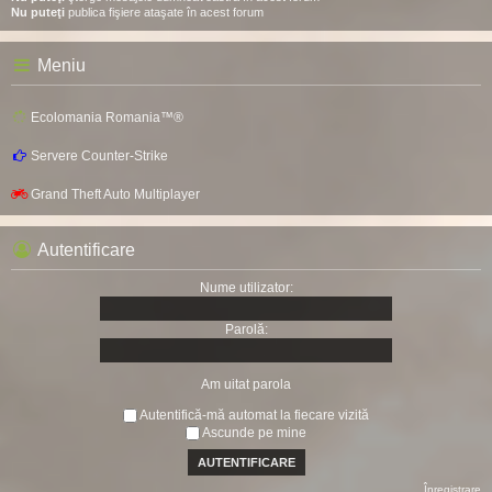
Nu puteţi
publica fişiere ataşate în acest forum
Meniu
Ecolomania Romania™®
Servere Counter-Strike
Grand Theft Auto Multiplayer
Autentificare
Nume utilizator:
Parolă:
Am uitat parola
Autentifică-mă automat la fiecare vizită
Ascunde pe mine
Înregistrare