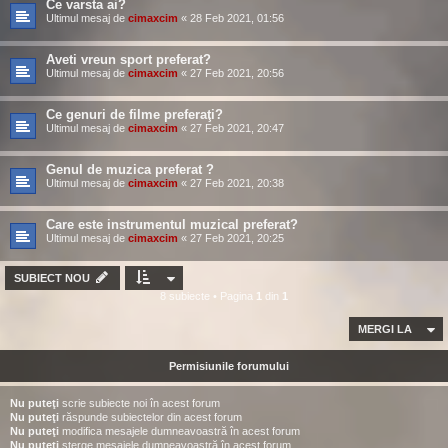
Ce varsta ai?
Ultimul mesaj de
cimaxcim
«
28 Feb 2021, 01:56
Aveti vreun sport preferat?
Ultimul mesaj de
cimaxcim
«
27 Feb 2021, 20:56
Ce genuri de filme preferaţi?
Ultimul mesaj de
cimaxcim
«
27 Feb 2021, 20:47
Genul de muzica preferat ?
Ultimul mesaj de
cimaxcim
«
27 Feb 2021, 20:38
Care este instrumentul muzical preferat?
Ultimul mesaj de
cimaxcim
«
27 Feb 2021, 20:25
SUBIECT NOU
8 subiecte • Pagina
1
din
1
MERGI LA
Permisiunile forumului
Nu puteţi
scrie subiecte noi în acest forum
Nu puteţi
răspunde subiectelor din acest forum
Nu puteţi
modifica mesajele dumneavoastră în acest forum
Nu puteţi
şterge mesajele dumneavoastră în acest forum