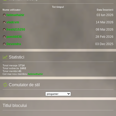
Tot timpul
Nume utilizator
Data Înscrierii
fatimathahir
03 Iun 2026
vladcvm
14 Mai 2026
fresh215250
08 Mai 2026
pomitil436
28 Feb 2026
Devendra
03 Dec 2025
Statistici
Total mesaje
1714
Total subiecte
1602
Total membri
41
Cel mai nou membru
fatimathahir
Comutator de stil
Titlul blocului