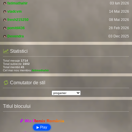
fatimathahir
03 Iun 2026
vladcvm
14 Mai 2026
fresh215250
08 Mai 2026
pomitil436
28 Feb 2026
Devendra
03 Dec 2025
Statistici
Total mesaje
1714
Total subiecte
1602
Total membri
41
Cel mai nou membru
fatimathahir
Comutator de stil
Titlul blocului
🎵 Mix Remix România
▶ Play