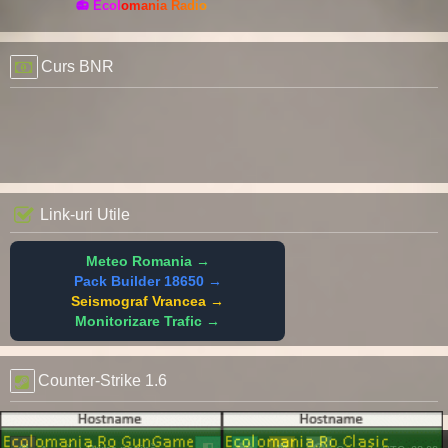
📻 Ecolomania Radio
Curs BNR
Link-uri Utile
Meteo Romania →
Pack Builder 18650 →
Seismograf Vrancea →
Monitorizare Trafic →
Counter-Strike 1.6