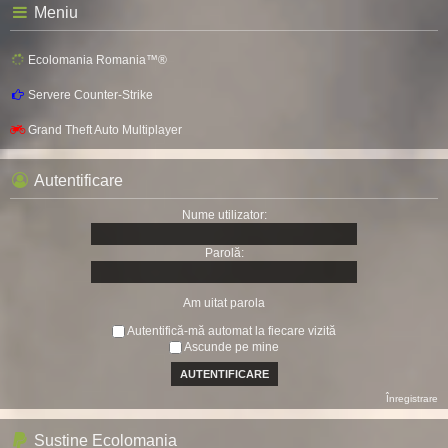
Meniu
Ecolomania Romania™®
Servere Counter-Strike
Grand Theft Auto Multiplayer
Autentificare
Nume utilizator:
Parolă:
Am uitat parola
Autentifică-mă automat la fiecare vizită
Ascunde pe mine
Înregistrare
Sustine Ecolomania