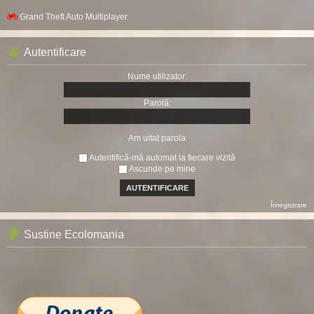
Grand Theft Auto Multiplayer
Autentificare
Nume utilizator:
Parolă:
Am uitat parola
Autentifică-mă automat la fiecare vizită
Ascunde pe mine
Înregistrare
Sustine Ecolomania