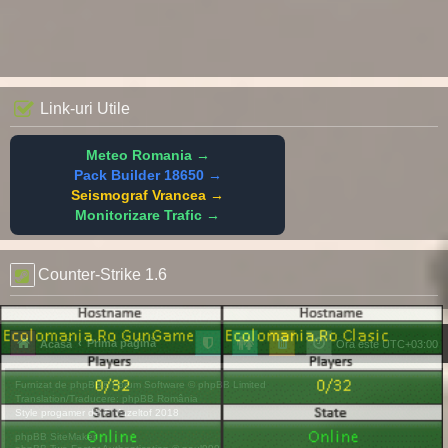
Link-uri Utile
Meteo Romania →
Pack Builder 18650 →
Seismograf Vrancea →
Monitorizare Trafic →
Counter-Strike 1.6
Prima pagină
Acasă
Ora este
UTC+03:00
Furnizat de
phpBB
® Forum Software © phpBB Limited
Translation/Traducere:
phpBB România
Style
progamer
de ©
Mazeltof
2018
phpBB SiteMaker