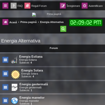
FAQ
Reguli Forum
Înregistrare
Autentificare
Forum Ecolomania™®
02
:
09
:
03 PM
Prima pagină
Energia Alternativa
Acasă
-= Idei pentru viitor =-
C
ă
Energia Alternativa
u
t
Forum
a
Energia Eoliana
Energia Eoliana
r
Subiecte:
4
e
Energia Solara
Energia Solara
Subiecte:
4
Energia geotermală
Energia geotermală
Subiecte:
1
Energia mareelor
Energia mareelor
Subiecte:
1