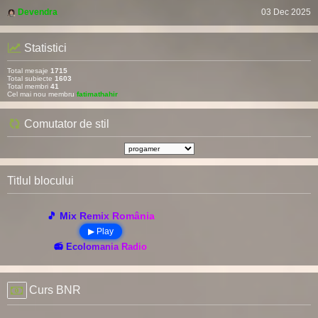
Devendra
03 Dec 2025
Statistici
Total mesaje
1715
Total subiecte
1603
Total membri
41
Cel mai nou membru
fatimathahir
Comutator de stil
Titlul blocului
🎵 Mix Remix România
▶ Play
📻 Ecolomania Radio
Curs BNR