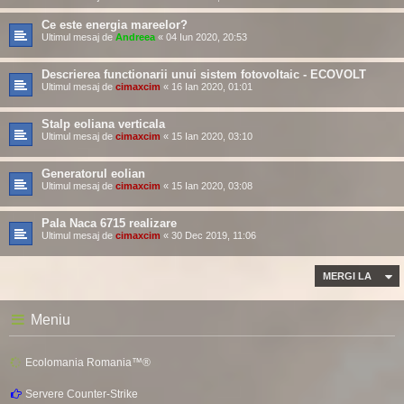
Ce este energia mareelor?
Ultimul mesaj de
Andreea
«
04 Iun 2020, 20:53
Descrierea functionarii unui sistem fotovoltaic - ECOVOLT
Ultimul mesaj de
cimaxcim
«
16 Ian 2020, 01:01
Stalp eoliana verticala
Ultimul mesaj de
cimaxcim
«
15 Ian 2020, 03:10
Generatorul eolian
Ultimul mesaj de
cimaxcim
«
15 Ian 2020, 03:08
Pala Naca 6715 realizare
Ultimul mesaj de
cimaxcim
«
30 Dec 2019, 11:06
MERGI LA
Meniu
Ecolomania Romania™®
Servere Counter-Strike