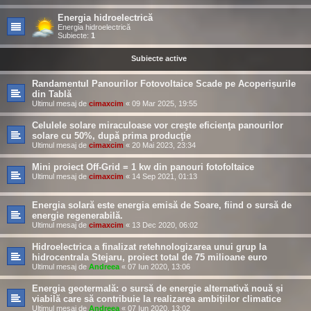
Energia hidroelectrică
Energia hidroelectrică
Subiecte:
1
Subiecte active
Randamentul Panourilor Fotovoltaice Scade pe Acoperișurile
din Tablă
Ultimul mesaj de
cimaxcim
«
09 Mar 2025, 19:55
Celulele solare miraculoase vor creşte eficienţa panourilor
solare cu 50%, după prima producţie
Ultimul mesaj de
cimaxcim
«
20 Mai 2023, 23:34
Mini proiect Off-Grid = 1 kw din panouri fotofoltaice
Ultimul mesaj de
cimaxcim
«
14 Sep 2021, 01:13
Energia solară este energia emisă de Soare, fiind o sursă de
energie regenerabilă.
Ultimul mesaj de
cimaxcim
«
13 Dec 2020, 06:02
Hidroelectrica a finalizat retehnologizarea unui grup la
hidrocentrala Stejaru, proiect total de 75 milioane euro
Ultimul mesaj de
Andreea
«
07 Iun 2020, 13:06
Energia geotermală: o sursă de energie alternativă nouă și
viabilă care să contribuie la realizarea ambițiilor climatice
Ultimul mesaj de
Andreea
«
07 Iun 2020, 13:02