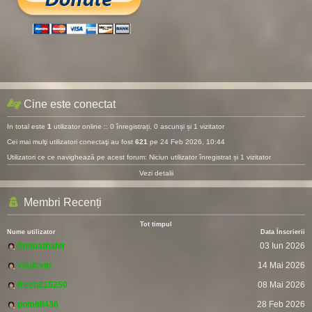
Cine este conectat
In total este
1
utilizator online :: 0 înregistrați, 0 ascunși și 1 vizitator
Cei mai mulţi utilizatori conectaţi au fost
621
pe 24 Feb 2026, 10:44
Utilizatori ce ce navighează pe acest forum: Niciun utilizator înregistrat și 1 vizitator
Vezi detalii
Membri Recenți
Tot timpul
Nume utilizator
Data Înscrierii
fatimathahir
03 Iun 2026
vladcvm
14 Mai 2026
fresh215250
08 Mai 2026
pomitil436
28 Feb 2026