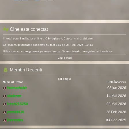
Cine este conectat
In total este
1
utilizator online :: 0 înregistrați, 0 ascunși și 1 vizitator
Cei mai mulţi utilizatori conectaţi au fost
621
pe 24 Feb 2026, 10:44
Utilizatori ce ce navighează pe acest forum: Niciun utilizator înregistrat și 1 vizitator
Vezi detalii
Membri Recenți
Tot timpul
Nume utilizator
Data Înscrierii
fatimathahir
03 Iun 2026
vladcvm
14 Mai 2026
fresh215250
08 Mai 2026
pomitil436
28 Feb 2026
Devendra
03 Dec 2025