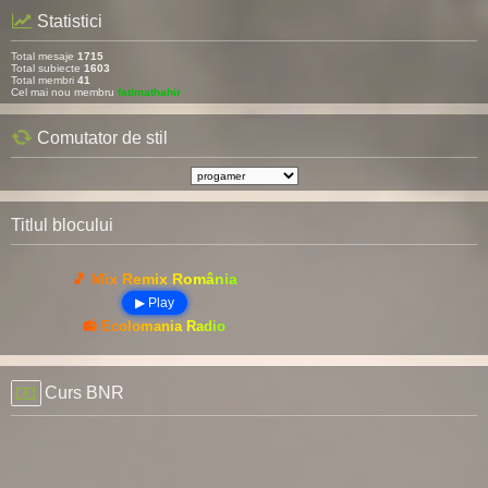
Statistici
Total mesaje
1715
Total subiecte
1603
Total membri
41
Cel mai nou membru
fatimathahir
Comutator de stil
Titlul blocului
🎵 Mix Remix România
▶ Play
📻 Ecolomania Radio
Curs BNR