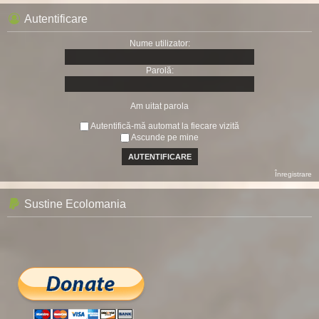
Autentificare
Nume utilizator:
Parolă:
Am uitat parola
Autentifică-mă automat la fiecare vizită
Ascunde pe mine
Înregistrare
Sustine Ecolomania