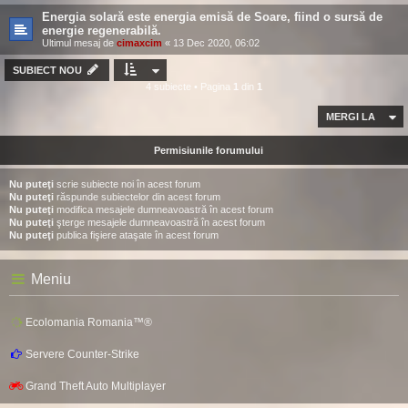
Energia solară este energia emisă de Soare, fiind o sursă de
energie regenerabilă.
Ultimul mesaj de
cimaxcim
«
13 Dec 2020, 06:02
SUBIECT NOU
4 subiecte • Pagina
1
din
1
MERGI LA
Permisiunile forumului
Nu puteţi
scrie subiecte noi în acest forum
Nu puteţi
răspunde subiectelor din acest forum
Nu puteţi
modifica mesajele dumneavoastră în acest forum
Nu puteţi
şterge mesajele dumneavoastră în acest forum
Nu puteţi
publica fişiere ataşate în acest forum
Meniu
Ecolomania Romania™®
Servere Counter-Strike
Grand Theft Auto Multiplayer