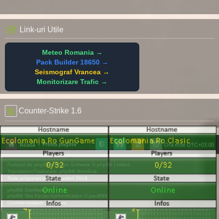
Link-uri Utile
Meteo Romania →
Pack Builder 18650 →
Seismograf Vrancea →
Monitorizare Trafic →
Counter-Strike 1.6
Prima pagină
Acasă
Ora este
UTC+03:00
Furnizat de
phpBB
® Forum Software © phpBB Limited
Translation/Traducere:
phpBB România
Style
progamer
de ©
Mazeltof
2018
phpBB SiteMaker
phpBB Two Factor Authentication ©
paul999
Confidențialitate
|
Termeni