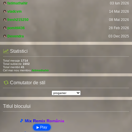
fatimathahir
03 Iun 2026
vladcvm
14 Mai 2026
fresh215250
08 Mai 2026
pomitil436
28 Feb 2026
Devendra
03 Dec 2025
Statistici
Total mesaje
1714
Total subiecte
1602
Total membri
41
Cel mai nou membru
fatimathahir
Comutator de stil
Titlul blocului
🎵 Mix Remix România
▶ Play