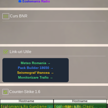
📻 Ecolomania Radio
Curs BNR
Link-uri Utile
Meteo Romania →
Pack Builder 18650 →
Seismograf Vrancea →
Monitorizare Trafic →
Counter-Strike 1.6