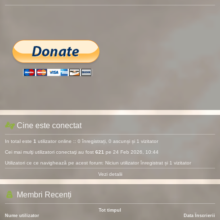
Cine este conectat
In total este
1
utilizator online :: 0 înregistrați, 0 ascunși și 1 vizitator
Cei mai mulţi utilizatori conectaţi au fost
621
pe 24 Feb 2026, 10:44
Utilizatori ce ce navighează pe acest forum: Niciun utilizator înregistrat și 1 vizitator
Vezi detalii
Membri Recenți
Tot timpul
Nume utilizator
Data Înscrierii