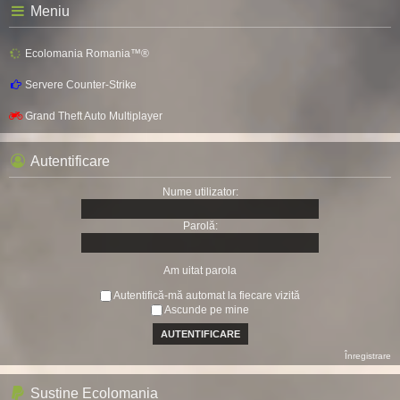
Meniu
Ecolomania Romania™®
Servere Counter-Strike
Grand Theft Auto Multiplayer
Autentificare
Nume utilizator:
Parolă:
Am uitat parola
Autentifică-mă automat la fiecare vizită
Ascunde pe mine
Înregistrare
Sustine Ecolomania