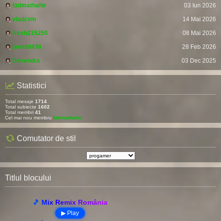
fatimathahir
03 Iun 2026
vladcvm
14 Mai 2026
fresh215250
08 Mai 2026
pomitil436
28 Feb 2026
Devendra
03 Dec 2025
Statistici
Total mesaje
1714
Total subiecte
1602
Total membri
41
Cel mai nou membru
fatimathahir
Comutator de stil
Titlul blocului
🎵 Mix Remix România
▶ Play