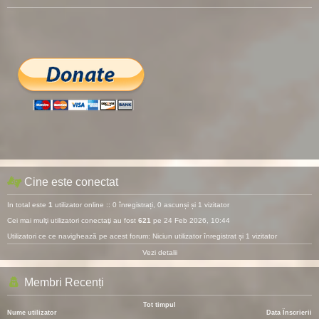
Cine este conectat
In total este
1
utilizator online :: 0 înregistrați, 0 ascunși și 1 vizitator
Cei mai mulţi utilizatori conectaţi au fost
621
pe 24 Feb 2026, 10:44
Utilizatori ce ce navighează pe acest forum: Niciun utilizator înregistrat și 1 vizitator
Vezi detalii
Membri Recenți
Tot timpul
Nume utilizator
Data Înscrierii