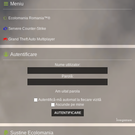
Meniu
Ecolomania Romania™®
Servere Counter-Strike
Grand Theft Auto Multiplayer
Autentificare
Nume utilizator:
Parolă:
Am uitat parola
Autentifică-mă automat la fiecare vizită
Ascunde pe mine
Înregistrare
Sustine Ecolomania