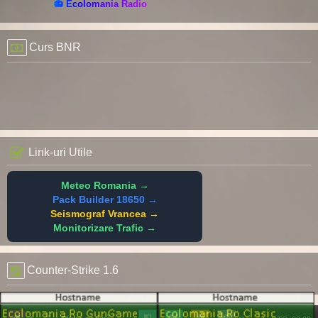
📻 Ecolomania Radio
Curs BNR
Link-uri Utile
Meteo Romania →
Pack Builder 18650 →
Seismograf Vrancea →
Monitorizare Trafic →
Counter-Strike 1.6