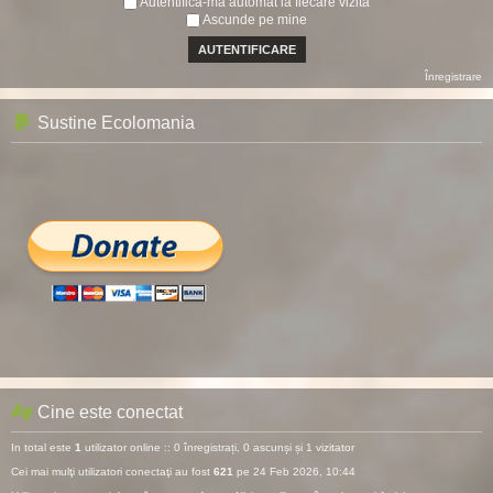
Autentifică-mă automat la fiecare vizită
Ascunde pe mine
Înregistrare
Sustine Ecolomania
Cine este conectat
In total este
1
utilizator online :: 0 înregistrați, 0 ascunși și 1 vizitator
Cei mai mulţi utilizatori conectaţi au fost
621
pe 24 Feb 2026, 10:44