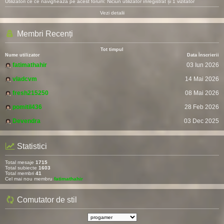
Utilizatori ce ce navighează pe acest forum: Niciun utilizator înregistrat și 1 vizitator
Vezi detalii
Membri Recenți
Tot timpul
Nume utilizator
Data Înscrierii
fatimathahir
03 Iun 2026
vladcvm
14 Mai 2026
fresh215250
08 Mai 2026
pomitil436
28 Feb 2026
Devendra
03 Dec 2025
Statistici
Total mesaje
1715
Total subiecte
1603
Total membri
41
Cel mai nou membru
fatimathahir
Comutator de stil