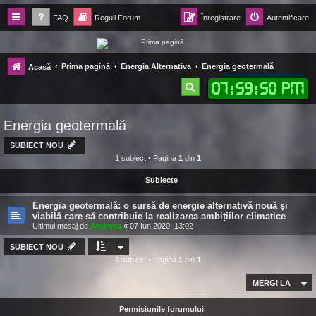
FAQ
Reguli Forum
Înregistrare
Autentificare
Forum Ecolomania™®
Prima pagină
Energia Alternativa
Energia geotermală
Acasă
-= Idei pentru viitor =-
07
:
59
:
51 PM
C
ă
Energia geotermală
u
t
SUBIECT NOU
1 subiect • Pagina
1
din
1
a
Subiecte
r
e
Energia geotermală: o sursă de energie alternativă nouă și
viabilă care să contribuie la realizarea ambițiilor climatice
Ultimul mesaj de
Andreea
«
07 Iun 2020, 13:02
SUBIECT NOU
1 subiect • Pagina
1
din
1
MERGI LA
Permisiunile forumului