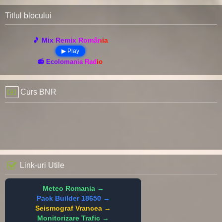
Titlul blocului
🎵 Mix Remix România
▶ Play
📻 Ecolomania Radio
Curs BNR
Link-uri Utile
Meteo Romania →
Pack Builder 18650 →
Seismograf Vrancea →
Monitorizare Trafic →