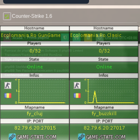
Counter-Strike 1.6
Prima pagină
Acasă
Ora este
UTC+03:00
Furnizat de
phpBB
® Forum Software © phpBB Limited
Translation/Traducere:
phpBB România
Style
progamer
de ©
Mazeltof
2018
phpBB SiteMaker
phpBB Two Factor Authentication ©
paul999
Confidențialitate
|
Termeni