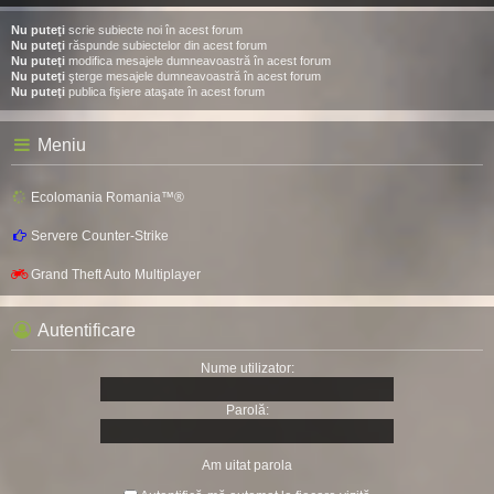
Nu puteţi
scrie subiecte noi în acest forum
Nu puteţi
răspunde subiectelor din acest forum
Nu puteţi
modifica mesajele dumneavoastră în acest forum
Nu puteţi
şterge mesajele dumneavoastră în acest forum
Nu puteţi
publica fişiere ataşate în acest forum
Meniu
Ecolomania Romania™®
Servere Counter-Strike
Grand Theft Auto Multiplayer
Autentificare
Nume utilizator:
Parolă:
Am uitat parola