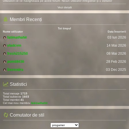
Utilizatori ce ce navighează pe acest forum: Niciun utilizator înregistrat și 1 vizitator
Vezi detalii
Membri Recenți
Tot timpul
Nume utilizator
Data Înscrierii
fatimathahir
03 Iun 2026
vladcvm
14 Mai 2026
fresh215250
08 Mai 2026
pomitil436
28 Feb 2026
Devendra
03 Dec 2025
Statistici
Total mesaje
1715
Total subiecte
1603
Total membri
41
Cel mai nou membru
fatimathahir
Comutator de stil