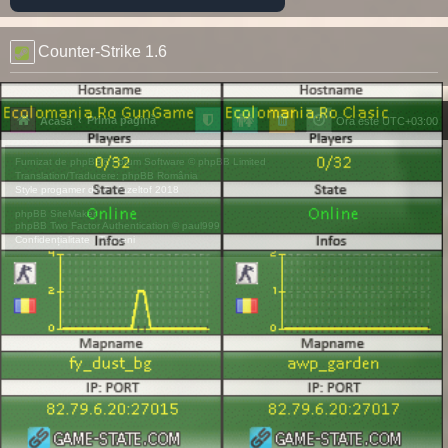
Counter-Strike 1.6
Prima pagină
Acasă
Ora este
UTC+03:00
Furnizat de
phpBB
® Forum Software © phpBB Limited
Translation/Traducere:
phpBB România
Style
progamer
de ©
Mazeltof
2018
phpBB SiteMaker
phpBB Two Factor Authentication ©
paul999
Confidențialitate
|
Termeni