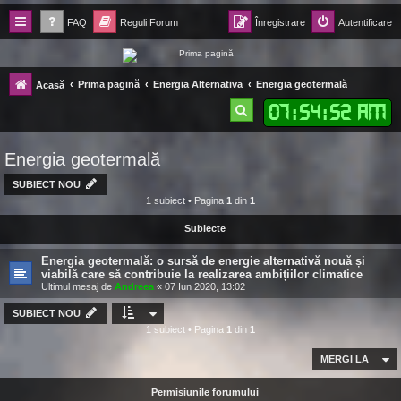
FAQ
Reguli Forum
Înregistrare
Autentificare
Forum Ecolomania™®
Prima pagină
Energia Alternativa
Energia geotermală
Acasă
-= Idei pentru viitor =-
07
:
54
:
53 AM
C
ă
Energia geotermală
u
t
SUBIECT NOU
1 subiect • Pagina
1
din
1
a
Subiecte
r
e
Energia geotermală: o sursă de energie alternativă nouă și
viabilă care să contribuie la realizarea ambițiilor climatice
Ultimul mesaj de
Andreea
«
07 Iun 2020, 13:02
SUBIECT NOU
1 subiect • Pagina
1
din
1
MERGI LA
Permisiunile forumului