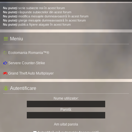
Nu puteţi
scrie subiecte noi în acest forum
Nu puteţi
răspunde subiectelor din acest forum
Nu puteţi
modifica mesajele dumneavoastră în acest forum
Nu puteţi
şterge mesajele dumneavoastră în acest forum
Nu puteţi
publica fişiere ataşate în acest forum
Meniu
Ecolomania Romania™®
Servere Counter-Strike
Grand Theft Auto Multiplayer
Autentificare
Nume utilizator:
Parolă:
Am uitat parola