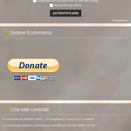
Autentifică-mă automat la fiecare vizită
Ascunde pe mine
Înregistrare
Sustine Ecolomania
Cine este conectat
In total este
1
utilizator online :: 0 înregistrați, 0 ascunși și 1 vizitator
Cei mai mulţi utilizatori conectaţi au fost
621
pe 24 Feb 2026, 10:44