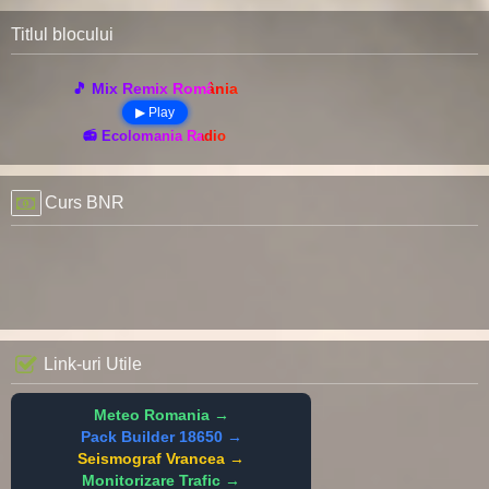
Titlul blocului
🎵 Mix Remix România
▶ Play
📻 Ecolomania Radio
Curs BNR
Link-uri Utile
Meteo Romania →
Pack Builder 18650 →
Seismograf Vrancea →
Monitorizare Trafic →