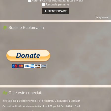
Autentifică-mă automat la fiecare vizită
Ascunde pe mine
Înregistrare
Sustine Ecolomania
Cine este conectat
In total este
1
utilizator online :: 0 înregistrați, 0 ascunși și 1 vizitator
Cei mai mulţi utilizatori conectaţi au fost
621
pe 24 Feb 2026, 10:44