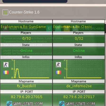
Counter-Strike 1.6
Prima pagină
Acasă
Ora este
UTC+03:00
Furnizat de
phpBB
® Forum Software © phpBB Limited
Translation/Traducere:
phpBB România
Style
progamer
de ©
Mazeltof
2018
phpBB SiteMaker
phpBB Two Factor Authentication ©
paul999
Confidențialitate
|
Termeni