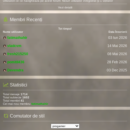
Utilizatori ce ce navighează pe acest forum: Niciun utilizator înregistrat și 1 vizitator
Vezi detalii
Membri Recenți
Tot timpul
Nume utilizator
Data Înscrierii
fatimathahir
03 Iun 2026
vladcvm
14 Mai 2026
fresh215250
08 Mai 2026
pomitil436
28 Feb 2026
Devendra
03 Dec 2025
Statistici
Total mesaje
1714
Total subiecte
1602
Total membri
41
Cel mai nou membru
fatimathahir
Comutator de stil