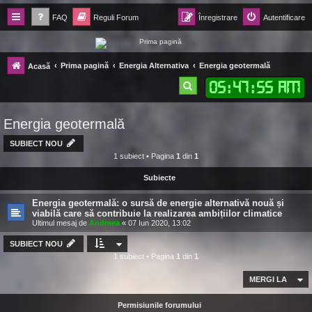
FAQ
Reguli Forum
Înregistrare
Autentificare
Forum Ecolomania™®
Prima pagină
Energia Alternativa
Energia geotermală
Acasă
-= Idei pentru viitor =-
05
:
47
:
55 AM
C
ă
Energia geotermală
u
t
SUBIECT NOU
1 subiect • Pagina
1
din
1
a
Subiecte
r
e
Energia geotermală: o sursă de energie alternativă nouă și
viabilă care să contribuie la realizarea ambițiilor climatice
Ultimul mesaj de
Andreea
«
07 Iun 2020, 13:02
SUBIECT NOU
1 subiect • Pagina
1
din
1
MERGI LA
Permisiunile forumului