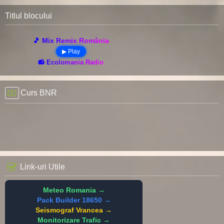
Titlul blocului
🎵 Mix Remix România
▶ Play
📻 Ecolomania Radio
Curs BNR
Link-uri Utile
Meteo Romania →
Pack Builder 18650 →
Seismograf Vrancea →
Monitorizare Trafic →