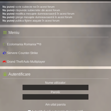
Nu puteţi
scrie subiecte noi în acest forum
Nu puteţi
răspunde subiectelor din acest forum
Nu puteţi
modifica mesajele dumneavoastră în acest forum
Nu puteţi
şterge mesajele dumneavoastră în acest forum
Nu puteţi
publica fişiere ataşate în acest forum
Meniu
Ecolomania Romania™®
Servere Counter-Strike
Grand Theft Auto Multiplayer
Autentificare
Nume utilizator:
Parolă:
Am uitat parola