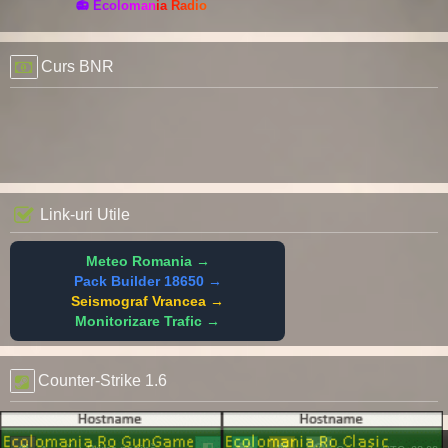
📻 Ecolomania Radio
Curs BNR
Link-uri Utile
Meteo Romania →
Pack Builder 18650 →
Seismograf Vrancea →
Monitorizare Trafic →
Counter-Strike 1.6