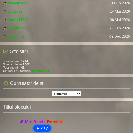
fatimathahir
03 Iun 2026
vladcvm
14 Mai 2026
fresh215250
08 Mai 2026
pomitil436
28 Feb 2026
Devendra
03 Dec 2025
Statistici
Total mesaje
1714
Total subiecte
1602
Total membri
41
Cel mai nou membru
fatimathahir
Comutator de stil
Titlul blocului
🎵 Mix Remix România
▶ Play