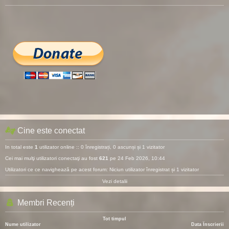
Cine este conectat
In total este
1
utilizator online :: 0 înregistrați, 0 ascunși și 1 vizitator
Cei mai mulţi utilizatori conectaţi au fost
621
pe 24 Feb 2026, 10:44
Utilizatori ce ce navighează pe acest forum: Niciun utilizator înregistrat și 1 vizitator
Vezi detalii
Membri Recenți
Tot timpul
Nume utilizator
Data Înscrierii