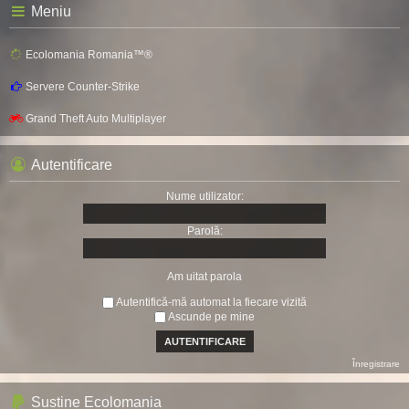
Meniu
Ecolomania Romania™®
Servere Counter-Strike
Grand Theft Auto Multiplayer
Autentificare
Nume utilizator:
Parolă:
Am uitat parola
Autentifică-mă automat la fiecare vizită
Ascunde pe mine
Înregistrare
Sustine Ecolomania