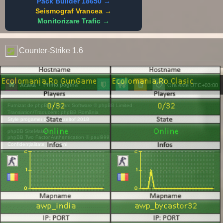
Pack Builder 18650 →
Seismograf Vrancea →
Monitorizare Trafic →
Counter-Strike 1.6
Prima pagină
Acasă
Ora este
UTC+03:00
Furnizat de
phpBB
® Forum Software © phpBB Limited
Translation/Traducere:
phpBB România
Style
progamer
de ©
Mazeltof
2018
phpBB SiteMaker
phpBB Two Factor Authentication ©
paul999
Confidențialitate
|
Termeni