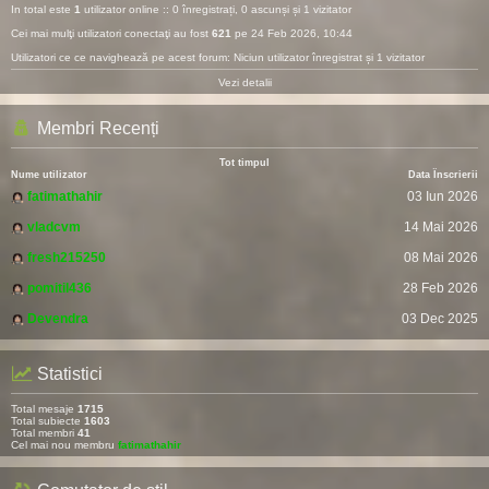
In total este
1
utilizator online :: 0 înregistrați, 0 ascunși și 1 vizitator
Cei mai mulţi utilizatori conectaţi au fost
621
pe 24 Feb 2026, 10:44
Utilizatori ce ce navighează pe acest forum: Niciun utilizator înregistrat și 1 vizitator
Vezi detalii
Membri Recenți
Tot timpul
Nume utilizator
Data Înscrierii
fatimathahir
03 Iun 2026
vladcvm
14 Mai 2026
fresh215250
08 Mai 2026
pomitil436
28 Feb 2026
Devendra
03 Dec 2025
Statistici
Total mesaje
1715
Total subiecte
1603
Total membri
41
Cel mai nou membru
fatimathahir