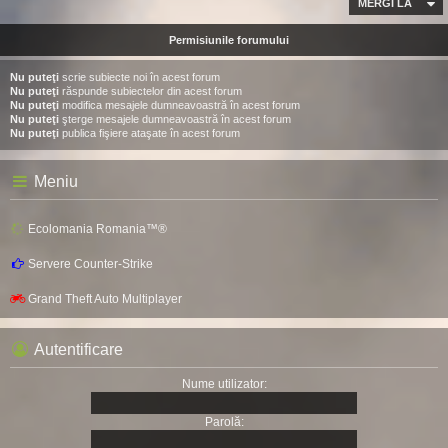
MERGI LA
Permisiunile forumului
Nu puteţi
scrie subiecte noi în acest forum
Nu puteţi
răspunde subiectelor din acest forum
Nu puteţi
modifica mesajele dumneavoastră în acest forum
Nu puteţi
şterge mesajele dumneavoastră în acest forum
Nu puteţi
publica fişiere ataşate în acest forum
Meniu
Ecolomania Romania™®
Servere Counter-Strike
Grand Theft Auto Multiplayer
Autentificare
Nume utilizator:
Parolă: