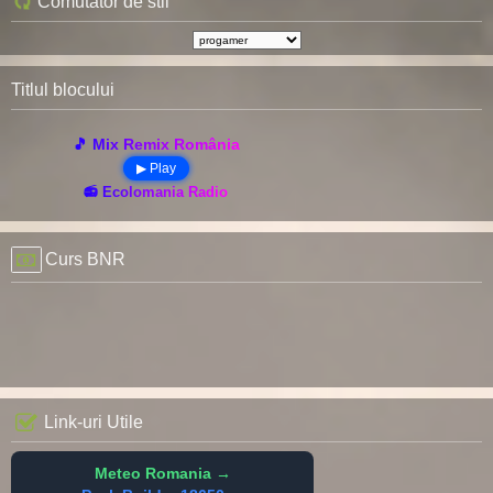
Comutator de stil
Titlul blocului
🎵 Mix Remix România
▶ Play
📻 Ecolomania Radio
Curs BNR
Link-uri Utile
Meteo Romania →