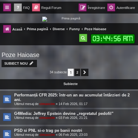
FAQ
Reguli Forum
Înregistrare
Autentificare
Forum Ecolomania™®
Prima pagină
Diverse
Funny
Poze Haioase
Acasă
-= Idei pentru viitor =-
03
:
44
:
57 AM
C
ă
Poze Haioase
u
t
SUBIECT NOU
a
1
34 subiecte
2
Următorul
r
Subiecte
e
Performanță CFR 2025: într-un an au acumulat întârzieri de 2
ani.
Ultimul mesaj de
cimaxcim
«
14 Feb 2026, 01:17
G4Media: Jeffrey Epstein devine „regretatul pedofil”
Ultimul mesaj de
cimaxcim
«
03 Feb 2026, 21:21
PSD si PNL si-o trag pe banii nostri
Ultimul mesaj de
cimaxcim
«
06 Feb 2025, 23:03