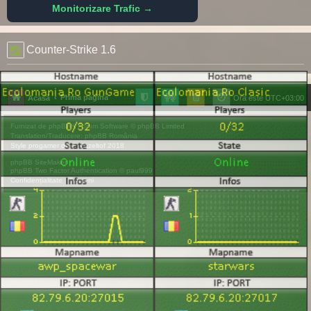
Monitorizare Trafic →
Counter-Strike 1.6
Prima pagină
Acasă
Ora este
UTC+03:00
Furnizat de
phpBB
® Forum Software © phpBB Limited
Translation/Traducere:
phpBB România
Style
progamer
de ©
Mazeltof
2018
phpBB SiteMaker
phpBB Two Factor Authentication ©
paul999
Confidențialitate
|
Termeni