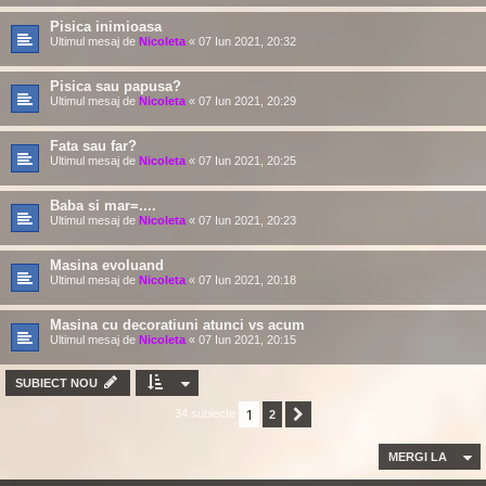
Pisica inimioasa
Ultimul mesaj de
Nicoleta
«
07 Iun 2021, 20:32
Pisica sau papusa?
Ultimul mesaj de
Nicoleta
«
07 Iun 2021, 20:29
Fata sau far?
Ultimul mesaj de
Nicoleta
«
07 Iun 2021, 20:25
Baba si mar=....
Ultimul mesaj de
Nicoleta
«
07 Iun 2021, 20:23
Masina evoluand
Ultimul mesaj de
Nicoleta
«
07 Iun 2021, 20:18
Masina cu decoratiuni atunci vs acum
Ultimul mesaj de
Nicoleta
«
07 Iun 2021, 20:15
SUBIECT NOU
1
34 subiecte
2
Următorul
MERGI LA