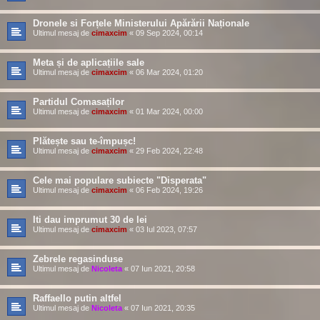
Dronele si Forțele Ministerului Apărării Naționale
Ultimul mesaj de
cimaxcim
«
09 Sep 2024, 00:14
Meta și de aplicațiile sale
Ultimul mesaj de
cimaxcim
«
06 Mar 2024, 01:20
Partidul Comasaților
Ultimul mesaj de
cimaxcim
«
01 Mar 2024, 00:00
Plătește sau te-împușc!
Ultimul mesaj de
cimaxcim
«
29 Feb 2024, 22:48
Cele mai populare subiecte "Disperata"
Ultimul mesaj de
cimaxcim
«
06 Feb 2024, 19:26
Iti dau imprumut 30 de lei
Ultimul mesaj de
cimaxcim
«
03 Iul 2023, 07:57
Zebrele regasinduse
Ultimul mesaj de
Nicoleta
«
07 Iun 2021, 20:58
Raffaello putin altfel
Ultimul mesaj de
Nicoleta
«
07 Iun 2021, 20:35