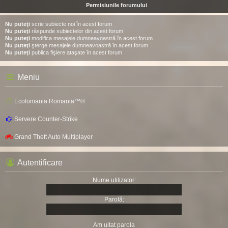
Permisiunile forumului
Nu puteţi
scrie subiecte noi în acest forum
Nu puteţi
răspunde subiectelor din acest forum
Nu puteţi
modifica mesajele dumneavoastră în acest forum
Nu puteţi
şterge mesajele dumneavoastră în acest forum
Nu puteţi
publica fişiere ataşate în acest forum
Meniu
Ecolomania Romania™®
Servere Counter-Strike
Grand Theft Auto Multiplayer
Autentificare
Nume utilizator:
Parolă:
Am uitat parola