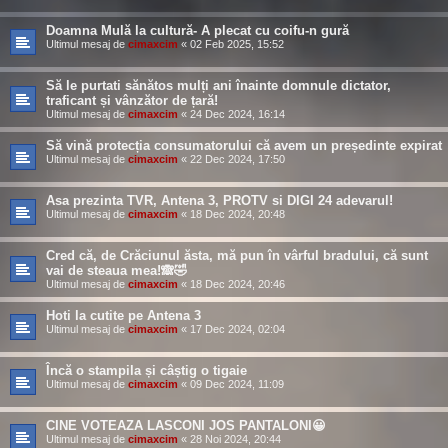
Doamna Mulă la cultură- A plecat cu coifu-n gură
Ultimul mesaj de
cimaxcim
«
02 Feb 2025, 15:52
Să le purtati sănătos mulți ani înainte domnule dictator,
traficant și vânzător de țară!
Ultimul mesaj de
cimaxcim
«
24 Dec 2024, 16:14
Să vină protecția consumatorului că avem un președinte expirat
Ultimul mesaj de
cimaxcim
«
22 Dec 2024, 17:50
Asa prezinta TVR, Antena 3, PROTV si DIGI 24 adevarul!
Ultimul mesaj de
cimaxcim
«
18 Dec 2024, 20:48
Cred că, de Crăciunul ăsta, mă pun în vârful bradului, că sunt
vai de steaua mea!🙈🤣
Ultimul mesaj de
cimaxcim
«
18 Dec 2024, 20:46
Hoti la cutite pe Antena 3
Ultimul mesaj de
cimaxcim
«
17 Dec 2024, 02:04
Încă o stampila și câștig o tigaie
Ultimul mesaj de
cimaxcim
«
09 Dec 2024, 11:09
​​CINE VOTEAZA LASCONI JOS PANTALONI😀
Ultimul mesaj de
cimaxcim
«
28 Noi 2024, 20:44