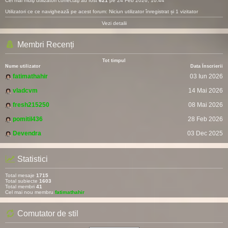
Cei mai mulţi utilizatori conectaţi au fost
621
pe 24 Feb 2026, 10:44
Utilizatori ce ce navighează pe acest forum: Niciun utilizator înregistrat și 1 vizitator
Vezi detalii
Membri Recenți
Tot timpul
Nume utilizator
Data Înscrierii
fatimathahir
03 Iun 2026
vladcvm
14 Mai 2026
fresh215250
08 Mai 2026
pomitil436
28 Feb 2026
Devendra
03 Dec 2025
Statistici
Total mesaje
1715
Total subiecte
1603
Total membri
41
Cel mai nou membru
fatimathahir
Comutator de stil