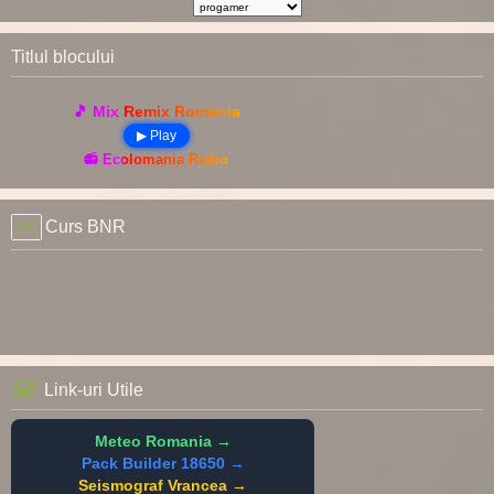
Titlul blocului
🎵 Mix Remix România
▶ Play
📻 Ecolomania Radio
Curs BNR
Link-uri Utile
Meteo Romania →
Pack Builder 18650 →
Seismograf Vrancea →