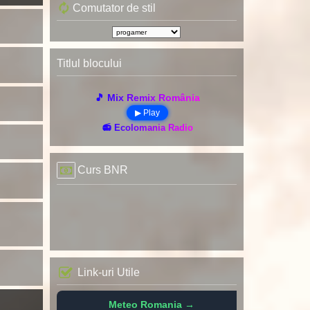
Comutator de stil
Titlul blocului
🎵 Mix Remix România
▶ Play
📻 Ecolomania Radio
Curs BNR
Link-uri Utile
Meteo Romania →