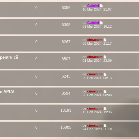
de
Gabriel
0
6356
10 Mar 2024, 21:07
de
Gabriel
0
6398
09 Mar 2024, 16:12
de
cimaxcim
0
6267
05 Mar 2024, 21:17
pentru că
de
cimaxcim
0
6507
01 Mar 2024, 23:09
de
cimaxcim
0
6245
29 Feb 2024, 08:13
le APIA!
de
cimaxcim
0
8594
26 Feb 2024, 00:48
de
cimaxcim
0
10193
15 Feb 2024, 19:36
de
cimaxcim
0
15005
24 Dec 2023, 00:50