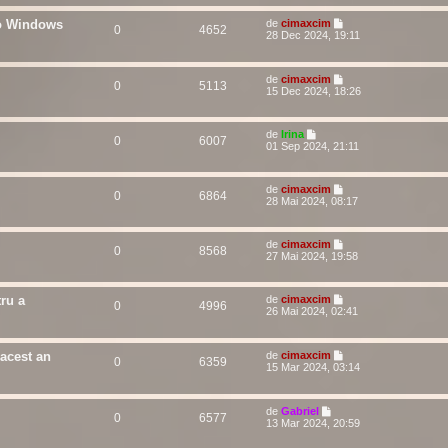
eo Windows
de
cimaxcim
0
4652
28 Dec 2024, 19:11
de
cimaxcim
0
5113
15 Dec 2024, 18:26
de
Irina
0
6007
01 Sep 2024, 21:11
de
cimaxcim
0
6864
28 Mai 2024, 08:17
de
cimaxcim
0
8568
27 Mai 2024, 19:58
ru a
de
cimaxcim
0
4996
26 Mai 2024, 02:41
 acest an
de
cimaxcim
0
6359
15 Mar 2024, 03:14
de
Gabriel
0
6577
13 Mar 2024, 20:59