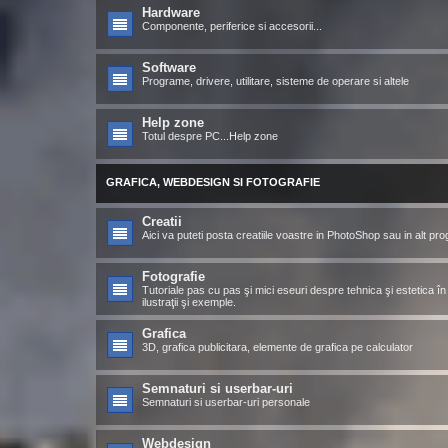
Hardware
Componente, periferice si accesorii...
Software
Programe, drivere, utilitare, sisteme de operare si altele
Help zone
Totul despre PC...Help zone
GRAFICA, WEBDESIGN SI FOTOGRAFIE
Creatii
Aici va puteti posta creatiile voastre in PhotoShop sau in alt pr
Fotografie
Tutoriale pas cu pas şi mici eseuri despre tehnica şi estetica în 
ilustraţii şi exemple.
Grafica
3D, grafica publicitara, elemente de grafica pe calculator
Semnaturi si userbar-uri
Semnaturi si userbar-uri personale
Webdesign