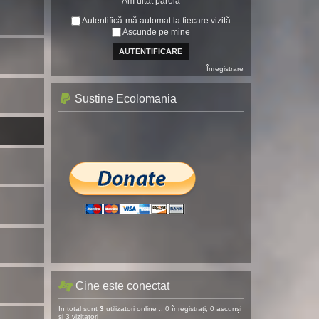
Am uitat parola
Autentifică-mă automat la fiecare vizită
Ascunde pe mine
Înregistrare
Sustine Ecolomania
Cine este conectat
In total sunt
3
utilizatori online :: 0 înregistrați, 0 ascunși
și 3 vizitatori