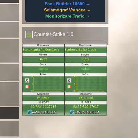
Pack Builder 18650 →
Seismograf Vrancea →
Monitorizare Trafic →
Counter-Strike 1.6