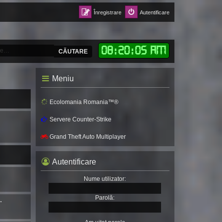
Înregistrare
Autentificare
08
:
20
:
07 AM
CĂUTARE
Meniu
Ecolomania Romania™®
Servere Counter-Strike
Grand Theft Auto Multiplayer
Autentificare
Nume utilizator:
Parolă:
…