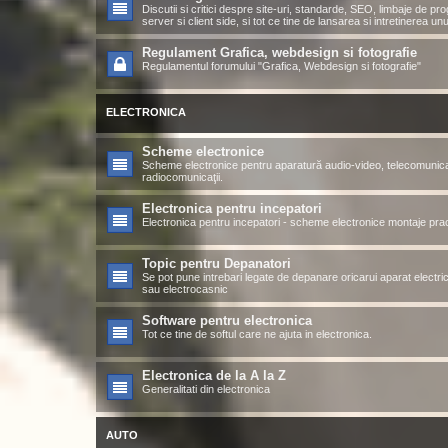
Discutii si critici despre site-uri, standarde, SEO, limbaje de p
server si client side, si tot ce tine de lansarea si intretinerea unui
Regulament Grafica, webdesign si fotografie
Regulamentul forumului "Grafica, Webdesign si fotografie"
ELECTRONICA
Scheme electronice
Scheme electronice pentru aparatură audio-video, telecomunicaţ
radiocomunicaţii.
Electronica pentru incepatori
Electronica pentru incepatori - scheme electronice montaje pra
Topic pentru Depanatori
Se pot pune intrebari legate de depanare oricarui aparat electric
sau electrocasnic
Software pentru electronica
Tot ce tine de softul care ne ajuta in electronica.
Electronica de la A la Z
Generalitati din electronica
AUTO