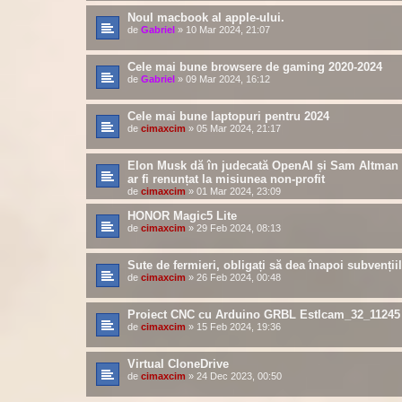
Noul macbook al apple-ului.
de
Gabriel
»
10 Mar 2024, 21:07
Cele mai bune browsere de gaming 2020-2024
de
Gabriel
»
09 Mar 2024, 16:12
Cele mai bune laptopuri pentru 2024
de
cimaxcim
»
05 Mar 2024, 21:17
Elon Musk dă în judecată OpenAI și Sam Altman 
ar fi renunțat la misiunea non-profit
de
cimaxcim
»
01 Mar 2024, 23:09
HONOR Magic5 Lite
de
cimaxcim
»
29 Feb 2024, 08:13
Sute de fermieri, obligați să dea înapoi subvenții
de
cimaxcim
»
26 Feb 2024, 00:48
Proiect CNC cu Arduino GRBL Estlcam_32_11245
de
cimaxcim
»
15 Feb 2024, 19:36
Virtual CloneDrive
de
cimaxcim
»
24 Dec 2023, 00:50