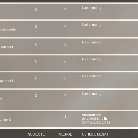
t
i
Niciun mesaj
0
0
m
u
l
m
Niciun mesaj
e
0
0
s
i incidente,
a
j
Niciun mesaj
0
0
calatorit.
Niciun mesaj
0
0
Niciun mesaj
0
0
spunsurile
Niciun mesaj
0
0
de
Vulcanizare
1
1
V
de
velikkiriuha
chigerie,
e
26 Mai 2023, 16:12
z
i
u
SUBIECTE
MESAJE
ULTIMUL MESAJ
l