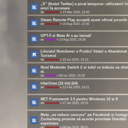
„X” (fostul Twitter) a picat temporar: utilizatorii 
erori la accesare
de
cimaxcim
»
23 Mar 2026, 23:45
Steam Remote Play acceptă acum oficial jocurile
de
cimaxcim
»
16 Aug 2023, 21:40
GPT-5 si Meta AI s-au lansat!
de
Gabriel
»
13 Aug 2025, 19:30
Litoralul Românesc e Pustiu! Statul a Abandonat
Turismul
de
cimaxcim
»
23 Iun 2025, 22:13
Noul Nintendo Switch 2 si totul ce trebuie sa sti
el.
de
Gabriel
»
08 Iun 2025, 19:28
IrfanView (32 bit) (64)
de
cimaxcim
»
13 Feb 2025, 19:21
NET Framework 3.5 pentru Windows 10 și 8
de
cimaxcim
»
27 Ian 2025, 23:31
Meta „va reduce cenzura” pe Facebook și Instag
Zuckerberg promite să acorde prioritate libertății
exprimare
de
cimaxcim
»
09 Ian 2025, 08:52