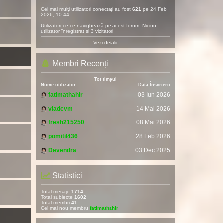
Cei mai mulţi utilizatori conectaţi au fost
621
pe 24 Feb
2026, 10:44
Utilizatori ce ce navighează pe acest forum: Niciun
utilizator înregistrat și 3 vizitatori
Vezi detalii
Membri Recenți
Tot timpul
Nume utilizator
Data Înscrierii
fatimathahir
03 Iun 2026
vladcvm
14 Mai 2026
fresh215250
08 Mai 2026
pomitil436
28 Feb 2026
Devendra
03 Dec 2025
Statistici
Total mesaje
1714
Total subiecte
1602
Total membri
41
Cel mai nou membru
fatimathahir