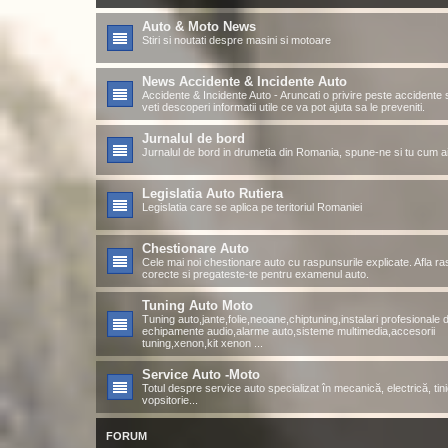
Auto & Moto News
Stiri si noutati despre masini si motoare
News Accidente & Incidente Auto
Accidente & Incidente Auto - Aruncati o privire peste accidente s
veti descoperi informatii utile ce va pot ajuta sa le preveniti.
Jurnalul de bord
Jurnalul de bord in drumetia din Romania, spune-ne si tu cum ai 
Legislatia Auto Rutiera
Legislatia care se aplica pe teritoriul Romaniei
Chestionare Auto
Cele mai noi chestionare auto cu raspunsurile explicate. Afla ra
corecte si pregateste-te pentru examenul auto.
Tuning Auto Moto
Tuning auto,jante,folie,neoane,chiptuning,instalari profesionale 
echipamente audio,alarme auto,sisteme multimedia,accesorii
tuning,xenon,kit xenon ...
Service Auto -Moto
Totul despre service auto specializat în mecanică, electrică, tini
vopsitorie...
FORUM