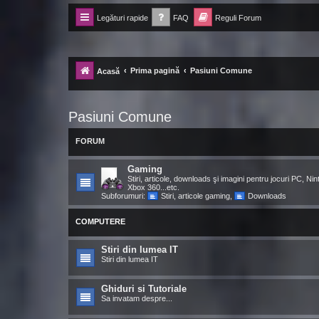
Legături rapide
FAQ
Reguli Forum
Forum Ecolomania™®
-= Idei pentru viitor =-
Prima pagină
Pasiuni Comune
Acasă
Pasiuni Comune
FORUM
Gaming
Stiri, articole, downloads şi imagini pentru jocuri PC, Nin
Xbox 360...etc.
Subforumuri:
Stiri, articole gaming
,
Downloads
COMPUTERE
Stiri din lumea IT
Stiri din lumea IT
Ghiduri si Tutoriale
Sa invatam despre...