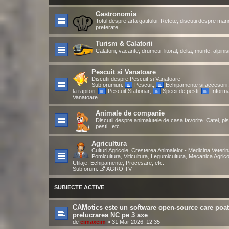
Gastronomia
Totul despre arta gatitului. Retete, discutii despre man
preferate
Turism & Calatorii
Calatorii, vacante, drumetii, litoral, delta, munte, alpinis
Pescuit si Vanatoare
Discutii despre Pescuit si Vanatoare
Subforumuri:
Pescuit
,
Echipamente si accesorii
la rapitori
,
Pescuit Stationar
,
Specii de pesti
,
Informat
Vanatoare
Animale de companie
Discutii despre animalutele de casa favorite. Catei, pis
pesti...etc.
Agricultura
Culturi Agricole, Cresterea Animalelor - Medicina Veterin
Pomicultura, Viticultura, Legumicultura, Mecanica Agrico
Utilaje, Echipamente, Procesare, etc.
Subforum:
AGRO TV
SUBIECTE ACTIVE
CAMotics este un software open-source care poa
prelucrarea NC pe 3 axe
de
cimaxcim
»
31 Mar 2026, 12:35