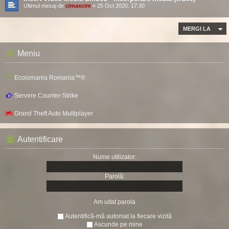
Ultimul mesaj de
cimaxcim
«
25 Oct 2020, 17:30
MERGI LA
Meniu
Ecolomania Romania™®
Servere Counter-Strike
Grand Theft Auto Multiplayer
Autentificare
Nume utilizator:
Parolă:
Am uitat parola
Autentifică-mă automat la fiecare vizită
Ascunde pe mine