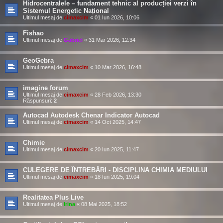
Hidrocentralele – fundament tehnic al producției verzi în
Sistemul Energetic Național
Ultimul mesaj de
cimaxcim
«
01 Iun 2026, 10:06
Fishao
Ultimul mesaj de
Gabriel
«
31 Mar 2026, 12:34
GeoGebra
Ultimul mesaj de
cimaxcim
«
10 Mar 2026, 16:48
imagine forum
Ultimul mesaj de
cimaxcim
«
28 Feb 2026, 13:30
Răspunsuri:
2
Autocad Autodesk Chenar Indicator Autocad
Ultimul mesaj de
cimaxcim
«
14 Oct 2025, 14:47
Chimie
Ultimul mesaj de
cimaxcim
«
20 Iun 2025, 11:47
CULEGERE DE ÎNTREBĂRI - DISCIPLINA CHIMIA MEDIULUI
Ultimul mesaj de
cimaxcim
«
18 Iun 2025, 19:04
Realitatea Plus Live
Ultimul mesaj de
Irina
«
08 Mai 2025, 18:52