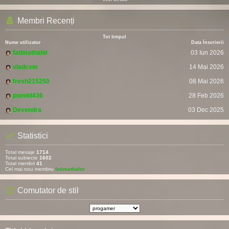
Membri Recenți
Tot timpul
Nume utilizator
Data Înscrierii
fatimathahir
03 Iun 2026
vladcvm
14 Mai 2026
fresh215250
08 Mai 2026
pomitil436
28 Feb 2026
Devendra
03 Dec 2025
Statistici
Total mesaje
1714
Total subiecte
1602
Total membri
41
Cel mai nou membru
fatimathahir
Comutator de stil