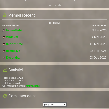
Vezi detalii
Membri Recenți
Tot timpul
Nume utilizator
Data Înscrierii
fatimathahir
03 Iun 2026
vladcvm
14 Mai 2026
fresh215250
08 Mai 2026
pomitil436
28 Feb 2026
Devendra
03 Dec 2025
Statistici
Total mesaje
1714
Total subiecte
1602
Total membri
41
Cel mai nou membru
fatimathahir
Comutator de stil