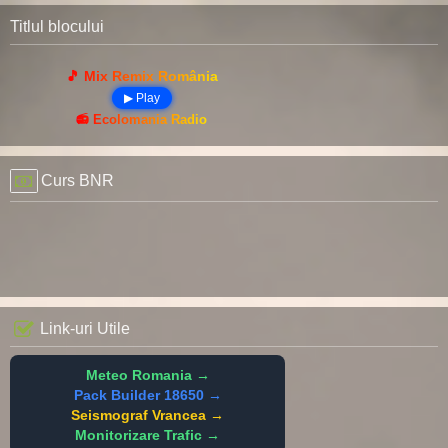
Titlul blocului
🎵 Mix Remix România
▶ Play
📻 Ecolomania Radio
Curs BNR
Link-uri Utile
Meteo Romania →
Pack Builder 18650 →
Seismograf Vrancea →
Monitorizare Trafic →