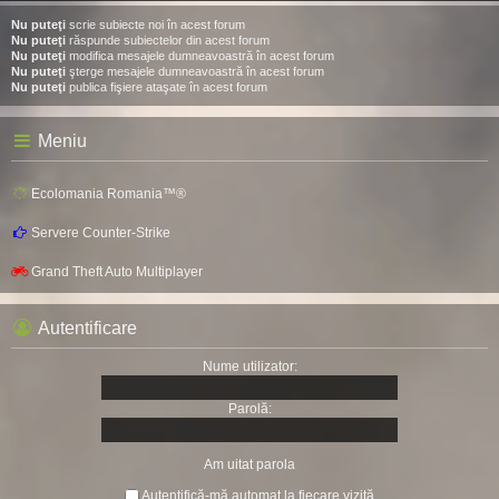
Nu puteţi
scrie subiecte noi în acest forum
Nu puteţi
răspunde subiectelor din acest forum
Nu puteţi
modifica mesajele dumneavoastră în acest forum
Nu puteţi
şterge mesajele dumneavoastră în acest forum
Nu puteţi
publica fişiere ataşate în acest forum
Meniu
Ecolomania Romania™®
Servere Counter-Strike
Grand Theft Auto Multiplayer
Autentificare
Nume utilizator:
Parolă:
Am uitat parola
Autentifică-mă automat la fiecare vizită