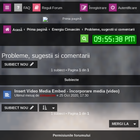
FAQ
Reguli Forum
Înregistrare
Autentificare
Forum Ecolomania™®
Prima pagină
Energia Cimaxcim
Probleme, sugestii si comentarii
Acasă
-= Idei pentru viitor =-
09
:
55
:
39 PM
C
ă
Probleme, sugestii si comentarii
u
t
SUBIECT NOU
1 subiect • Pagina
1
din
1
a
Subiecte
r
e
Insert Video Media Embed - încorporare media (video)
Ultimul mesaj de
cimaxcim
«
25 Oct 2020, 17:30
SUBIECT NOU
1 subiect • Pagina
1
din
1
MERGI LA
Permisiunile forumului