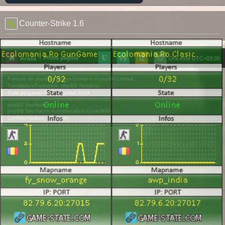
Counter-Strike 1.6
Prima pagină
Acasă
Ora este
UTC+03:00
Furnizat de
phpBB
® Forum Software © phpBB Limited
Translation/Traducere:
phpBB România
Style
progamer
de ©
Mazeltof
2018
phpBB SiteMaker
phpBB Two Factor Authentication ©
paul999
Confidențialitate
|
Termeni