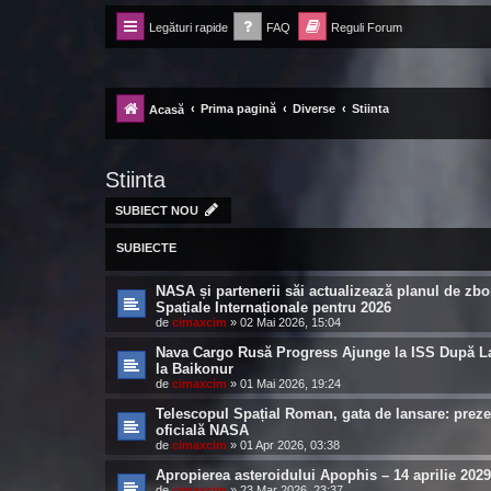
Legături rapide
FAQ
Reguli Forum
Forum Ecolomania™®
-= Idei pentru viitor =-
Prima pagină
Diverse
Stiinta
Acasă
Stiinta
SUBIECT NOU
SUBIECTE
NASA și partenerii săi actualizează planul de zbor
Spațiale Internaționale pentru 2026
de
cimaxcim
»
02 Mai 2026, 15:04
Nava Cargo Rusă Progress Ajunge la ISS După L
la Baikonur
de
cimaxcim
»
01 Mai 2026, 19:24
Telescopul Spațial Roman, gata de lansare: preze
oficială NASA
de
cimaxcim
»
01 Apr 2026, 03:38
Apropierea asteroidului Apophis – 14 aprilie 2029
de
cimaxcim
»
23 Mar 2026, 23:37