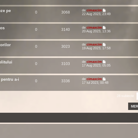
eze pe
de
cimaxcim
0
3068
22 Aug 2023, 23:49
mos
de
cimaxcim
0
3140
20 Aug 2023, 13:36
orilor
de
cimaxcim
0
3023
19 Aug 2023, 17:58
litului
de
cimaxcim
0
3103
17 Aug 2023, 05:05
 pentru a-i
de
cimaxcim
0
3336
17 Iul 2023, 00:48
28 subiecte
MER