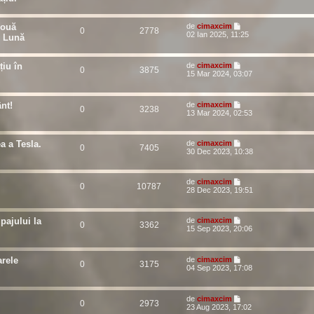
două
de
cimaxcim
0
2778
02 Ian 2025, 11:25
e Lună
țiu în
de
cimaxcim
0
3875
15 Mar 2024, 03:07
nt!
de
cimaxcim
0
3238
13 Mar 2024, 02:53
a a Tesla.
de
cimaxcim
0
7405
30 Dec 2023, 10:38
de
cimaxcim
0
10787
28 Dec 2023, 19:51
pajului la
de
cimaxcim
0
3362
15 Sep 2023, 20:06
arele
de
cimaxcim
0
3175
04 Sep 2023, 17:08
de
cimaxcim
0
2973
23 Aug 2023, 17:02