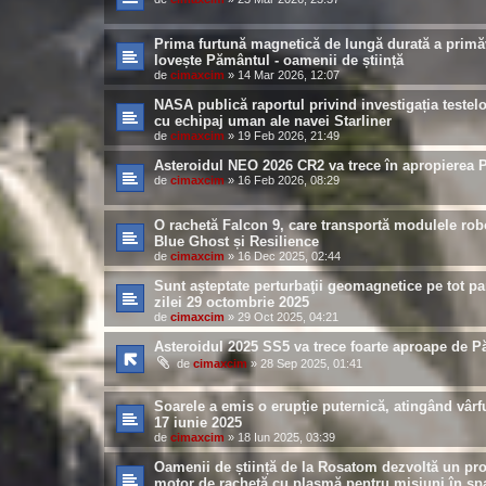
Prima furtună magnetică de lungă durată a primă
lovește Pământul - oamenii de știință
de
cimaxcim
»
14 Mar 2026, 12:07
NASA publică raportul privind investigația testel
cu echipaj uman ale navei Starliner
de
cimaxcim
»
19 Feb 2026, 21:49
Asteroidul NEO 2026 CR2 va trece în apropierea 
de
cimaxcim
»
16 Feb 2026, 08:29
O rachetă Falcon 9, care transportă modulele rob
Blue Ghost și Resilience
de
cimaxcim
»
16 Dec 2025, 02:44
Sunt aşteptate perturbaţii geomagnetice pe tot pa
zilei 29 octombrie 2025
de
cimaxcim
»
29 Oct 2025, 04:21
Asteroidul 2025 SS5 va trece foarte aproape de 
de
cimaxcim
»
28 Sep 2025, 01:41
Soarele a emis o erupție puternică, atingând vârfu
17 iunie 2025
de
cimaxcim
»
18 Iun 2025, 03:39
Oamenii de știință de la Rosatom dezvoltă un pro
motor de rachetă cu plasmă pentru misiuni în spa