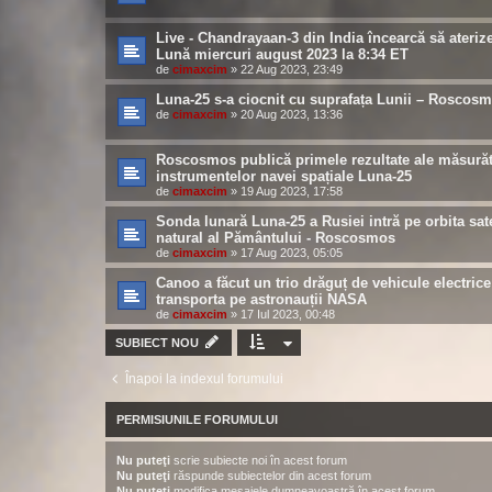
Live - Chandrayaan-3 din India încearcă să ateriz
Lună miercuri august 2023 la 8:34 ET
de
cimaxcim
»
22 Aug 2023, 23:49
Luna-25 s-a ciocnit cu suprafața Lunii – Roscos
de
cimaxcim
»
20 Aug 2023, 13:36
Roscosmos publică primele rezultate ale măsurăt
instrumentelor navei spațiale Luna-25
de
cimaxcim
»
19 Aug 2023, 17:58
Sonda lunară Luna-25 a Rusiei intră pe orbita sate
natural al Pământului - Roscosmos
de
cimaxcim
»
17 Aug 2023, 05:05
Canoo a făcut un trio drăguț de vehicule electrice
transporta pe astronauții NASA
de
cimaxcim
»
17 Iul 2023, 00:48
SUBIECT NOU
Înapoi la indexul forumului
PERMISIUNILE FORUMULUI
Nu puteţi
scrie subiecte noi în acest forum
Nu puteţi
răspunde subiectelor din acest forum
Nu puteţi
modifica mesajele dumneavoastră în acest forum