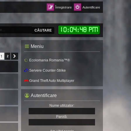
Înregistrare
Autentificare
10
:
04
:
49 PM
CĂUTARE
Meniu
1
2
Următorul
Ecolomania Romania™®
Servere Counter-Strike
Grand Theft Auto Multiplayer
Autentificare
Nume utilizator:
Parolă: