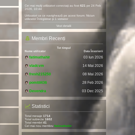
Cei mai mulţi utilizatori conectaţi au fost
621
pe 24 Feb
2026, 10:44
Utilizatori ce ce navighează pe acest forum: Niciun
utilizator înregistrat și 1 vizitator
Vezi detalii
Membri Recenți
Tot timpul
Nume utilizator
Data Înscrierii
fatimathahir
03 Iun 2026
vladcvm
14 Mai 2026
fresh215250
08 Mai 2026
pomitil436
28 Feb 2026
Devendra
03 Dec 2025
Statistici
Total mesaje
1714
Total subiecte
1602
Total membri
41
Cel mai nou membru
fatimathahir