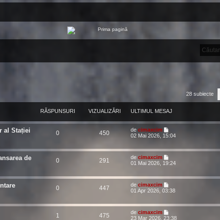
28 subiecte
RĂSPUNSURI
VIZUALIZĂRI
ULTIMUL MESAJ
 al Stației
de
cimaxcim
0
450
02 Mai 2026, 15:04
ansarea de
de
cimaxcim
0
291
01 Mai 2026, 19:24
ntare
de
cimaxcim
0
447
01 Apr 2026, 03:38
de
cimaxcim
1
475
23 Mar 2026, 23:38