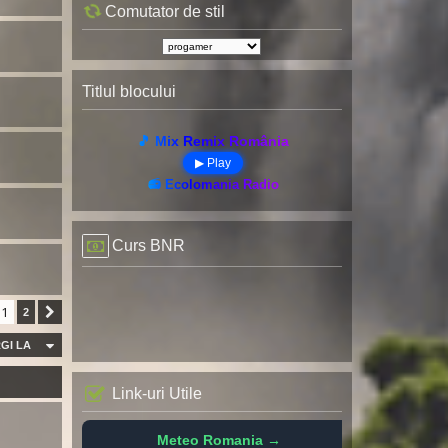
Comutator de stil
Titlul blocului
🎵 Mix Remix România
▶ Play
📻 Ecolomania Radio
Curs BNR
1
2
Următorul
GI LA
Link-uri Utile
Meteo Romania →