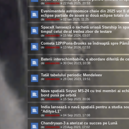
de
cimaxcim
»
22 Feb 2025, 20:53
Evenimentele astronomice cheie din 2025 vor fi 
eclipse parțiale de soare și două eclipse totale d
de
cimaxcim
»
02 Ian 2025, 11:25
SpaceX lansează o rachetă uriașă Starship în spa
timpul celui de-al treilea zbor de testare
de
cimaxcim
»
15 Mar 2024, 03:07
Cometa 12P/Pons-Brooks se îndreaptă spre Pămâ
de
cimaxcim
»
13 Mar 2024, 02:53
Baterii interschimbabile, o abordare diferită de ce
de
cimaxcim
»
30 Dec 2023, 10:38
Tatăl tabelului periodic Mendeleev
de
cimaxcim
»
28 Dec 2023, 19:51
Nava spațială Soyuz MS-24 cu trei membri ai echi
bord pusă pe orbită
de
cimaxcim
»
15 Sep 2023, 20:06
India lansează o navă spațială pentru a studia so
"Aditya-L1"
de
cimaxcim
»
04 Sep 2023, 17:08
Chandryaan-3 a aterizat cu succes pe Lună
de
cimaxcim
»
23 Aug 2023, 17:02