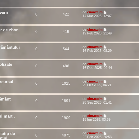
verii
de
cimaxcim
0
422
14 Mar 2026, 12:07
or de zbor
de
cimaxcim
0
419
19 Feb 2026, 21:49
Pământului
de
cimaxcim
0
544
16 Feb 2026, 08:29
otizate
de
cimaxcim
0
486
16 Dec 2025, 02:44
rcursul
de
cimaxcim
0
1025
29 Oct 2025, 04:21
Pământ
de
cimaxcim
0
1891
28 Sep 2025, 01:41
l marți,
de
cimaxcim
0
1909
18 Iun 2025, 03:39
totip de
de
cimaxcim
0
4075
22 Feb 2025, 20:53
țiul