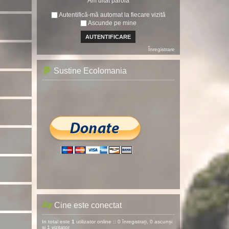
Am uitat parola
Autentifică-mă automat la fiecare vizită
Ascunde pe mine
Înregistrare
Sustine Ecolomania
Cine este conectat
In total este
1
utilizator online :: 0 înregistrați, 0 ascunși
și 1 vizitator