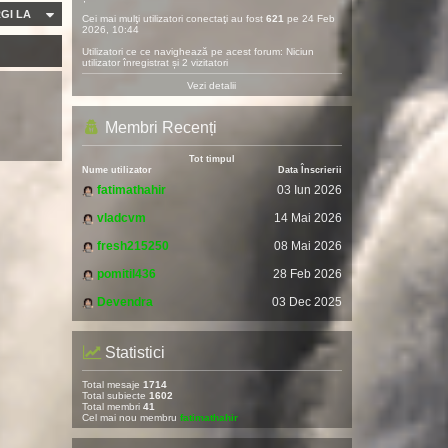
GI LA
Cei mai mulţi utilizatori conectaţi au fost
621
pe 24 Feb
2026, 10:44
Utilizatori ce ce navighează pe acest forum: Niciun
utilizator înregistrat și 2 vizitatori
Vezi detalii
Membri Recenți
Tot timpul
Nume utilizator
Data Înscrierii
fatimathahir
03 Iun 2026
vladcvm
14 Mai 2026
fresh215250
08 Mai 2026
pomitil436
28 Feb 2026
Devendra
03 Dec 2025
Statistici
Total mesaje
1714
Total subiecte
1602
Total membri
41
Cel mai nou membru
fatimathahir