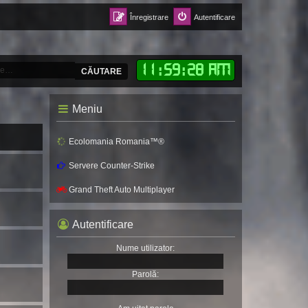
Înregistrare
Autentificare
11
:
59
:
30 AM
CĂUTARE
Meniu
Ecolomania Romania™®
Servere Counter-Strike
Grand Theft Auto Multiplayer
Autentificare
Nume utilizator:
Parolă: