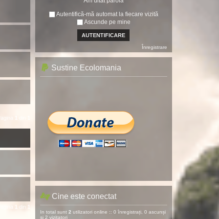
Am uitat parola
Autentifică-mă automat la fiecare vizită
Ascunde pe mine
Înregistrare
Sustine Ecolomania
Pagina
1
din
1
Cine este conectat
Pagina
1
din
1
In total sunt
2
utilizatori online :: 0 înregistrați, 0 ascunși
și 2 vizitatori