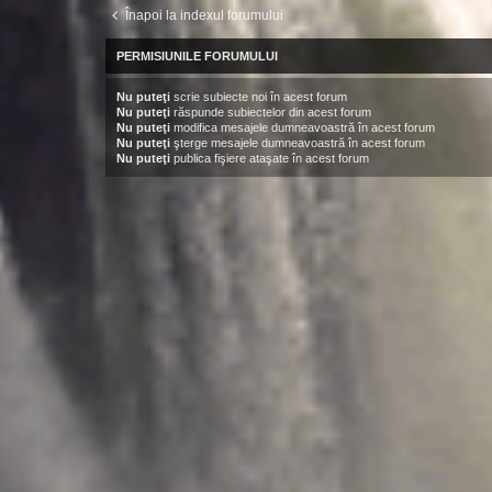
Înapoi la indexul forumului
PERMISIUNILE FORUMULUI
Nu puteţi
scrie subiecte noi în acest forum
Nu puteţi
răspunde subiectelor din acest forum
Nu puteţi
modifica mesajele dumneavoastră în acest forum
Nu puteţi
şterge mesajele dumneavoastră în acest forum
Nu puteţi
publica fişiere ataşate în acest forum