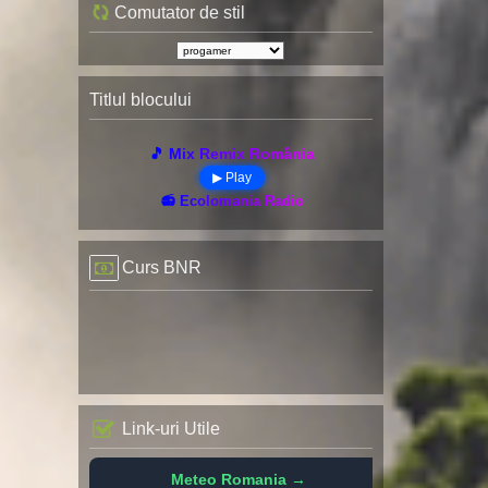
Comutator de stil
Titlul blocului
🎵 Mix Remix România
▶ Play
📻 Ecolomania Radio
Curs BNR
Link-uri Utile
Meteo Romania →