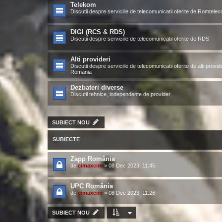
Telekom
Discutii despre serviciile de telecomunicatii oferite de Romtele
DIGI (RCS & RDS)
Discutii despre serviciile de telecomunicatii oferite de RDS
Alti provideri
Discutii despre serviciile de telecomunicatii oferite de alti provide
Romania
Dezbateri diverse
Discutii tehnice, independente de provider
SUBIECT NOU
SUBIECTE
Zapp România
de
cimaxcim
»
08 Dec 2023, 11:45
UPC România
de
cimaxcim
»
08 Dec 2023, 11:26
SUBIECT NOU