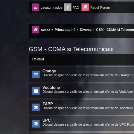
Legături rapide
FAQ
Reguli Forum
Forum Ecolomania™®
-= Idei pentru viitor =-
Prima pagină
Diverse
GSM - CDMA si Telecomu
Acasă
GSM - CDMA si Telecomunicatii
FORUM
Orange
Discutii despre serviciile de telecomunicatii oferite de Orange
Vodafone
Discutii despre serviciile de telecomunicatii oferite de Vodafon
ZAPP
Discutii despre serviciile de telecomunicatii oferite de Telemobi
UPC
Discutii despre serviciile de telecomunicatii oferite de UPC Ro