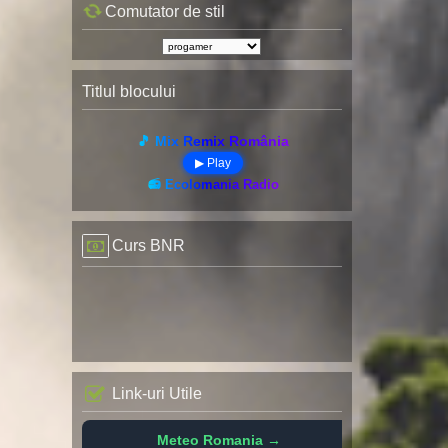
Comutator de stil
Titlul blocului
🎵 Mix Remix România
▶ Play
📻 Ecolomania Radio
Curs BNR
Link-uri Utile
Meteo Romania →