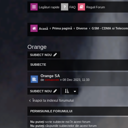
Legături rapide
FAQ
Reguli Forum
Forum Ecolomania™®
-= Idei pentru viitor =-
Prima pagină
Diverse
GSM - CDMA si Telecomu
Acasă
Orange
SUBIECT NOU
SUBIECTE
Orange SA
de
cimaxcim
»
08 Dec 2023, 11:33
SUBIECT NOU
Înapoi la indexul forumului
PERMISIUNILE FORUMULUI
Nu puteţi
scrie subiecte noi în acest forum
Nu puteţi
răspunde subiectelor din acest forum