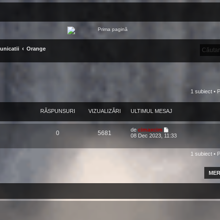
nicatii
Orange
1 subiect • 
RĂSPUNSURI
VIZUALIZĂRI
ULTIMUL MESAJ
de
cimaxcim
0
5681
08 Dec 2023, 11:33
1 subiect • 
MER