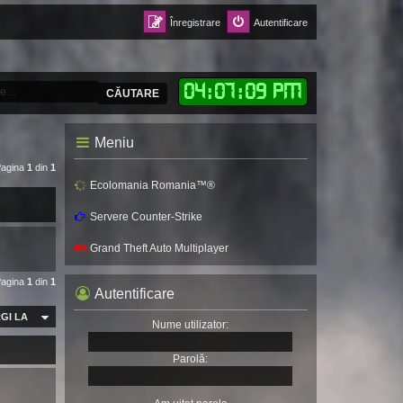
Înregistrare
Autentificare
04
:
07
:
10 PM
CĂUTARE
Meniu
Pagina
1
din
1
Ecolomania Romania™®
Servere Counter-Strike
Grand Theft Auto Multiplayer
Pagina
1
din
1
Autentificare
GI LA
Nume utilizator:
Parolă: