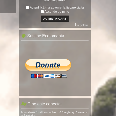
Am uitat parola
Autentifică-mă automat la fiecare vizită
Ascunde pe mine
Înregistrare
Sustine Ecolomania
Cine este conectat
In total este
1
utilizator online :: 0 înregistrați, 0 ascunși
și 1 vizitator