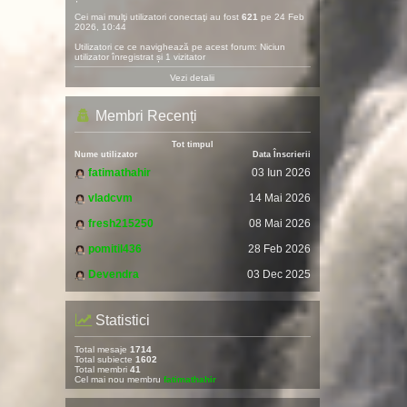
Cei mai mulţi utilizatori conectaţi au fost
621
pe 24 Feb
2026, 10:44
Utilizatori ce ce navighează pe acest forum: Niciun
utilizator înregistrat și 1 vizitator
Vezi detalii
Membri Recenți
Tot timpul
Nume utilizator
Data Înscrierii
fatimathahir
03 Iun 2026
vladcvm
14 Mai 2026
fresh215250
08 Mai 2026
pomitil436
28 Feb 2026
Devendra
03 Dec 2025
Statistici
Total mesaje
1714
Total subiecte
1602
Total membri
41
Cel mai nou membru
fatimathahir