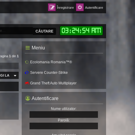
Înregistrare
Autentificare
03
:
24
:
55 AM
CĂUTARE
Meniu
Pagina
1
din
1
Ecolomania Romania™®
Servere Counter-Strike
GI LA
Grand Theft Auto Multiplayer
Autentificare
Nume utilizator:
Parolă: