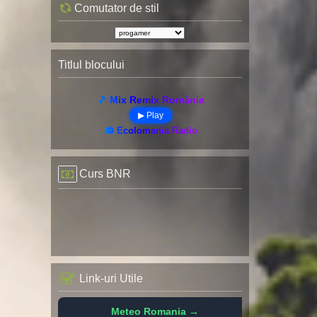
Comutator de stil
Titlul blocului
🎵 Mix Remix România
▶ Play
📻 Ecolomania Radio
Curs BNR
Link-uri Utile
Meteo Romania →