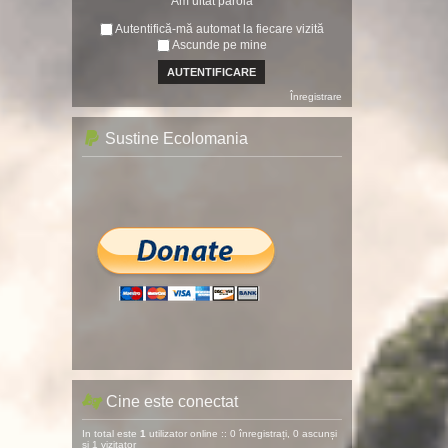
Am uitat parola
Autentifică-mă automat la fiecare vizită
Ascunde pe mine
Înregistrare
Sustine Ecolomania
Cine este conectat
In total este
1
utilizator online :: 0 înregistrați, 0 ascunși
și 1 vizitator