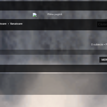
atoare
Vanatoare
0 subiecte • 
MER