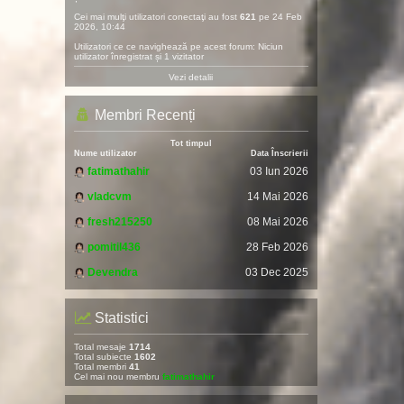
Cei mai mulţi utilizatori conectaţi au fost
621
pe 24 Feb
2026, 10:44
Utilizatori ce ce navighează pe acest forum: Niciun
utilizator înregistrat și 1 vizitator
Vezi detalii
Membri Recenți
Tot timpul
Nume utilizator
Data Înscrierii
fatimathahir
03 Iun 2026
vladcvm
14 Mai 2026
fresh215250
08 Mai 2026
pomitil436
28 Feb 2026
Devendra
03 Dec 2025
Statistici
Total mesaje
1714
Total subiecte
1602
Total membri
41
Cel mai nou membru
fatimathahir