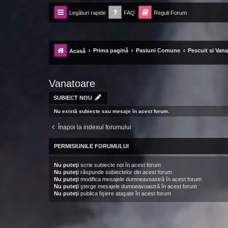
Legături rapide
FAQ
Reguli Forum
Forum Ecolomania™®
-= Idei pentru viitor =-
Prima pagină
Pasiuni Comune
Pescuit si Van
Acasă
Vanatoare
SUBIECT NOU
Nu există subiecte sau mesaje în acest forum.
Înapoi la indexul forumului
PERMISIUNILE FORUMULUI
Nu puteţi
scrie subiecte noi în acest forum
Nu puteţi
răspunde subiectelor din acest forum
Nu puteţi
modifica mesajele dumneavoastră în acest forum
Nu puteţi
şterge mesajele dumneavoastră în acest forum
Nu puteţi
publica fişiere ataşate în acest forum