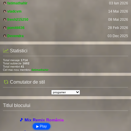
fatimathahir
03 Iun 2026
vladcvm
14 Mai 2026
fresh215250
08 Mai 2026
pomitil436
28 Feb 2026
Devendra
03 Dec 2025
Statistici
Total mesaje
1714
Total subiecte
1602
Total membri
41
Cel mai nou membru
fatimathahir
Comutator de stil
Titlul blocului
🎵 Mix Remix România
▶ Play