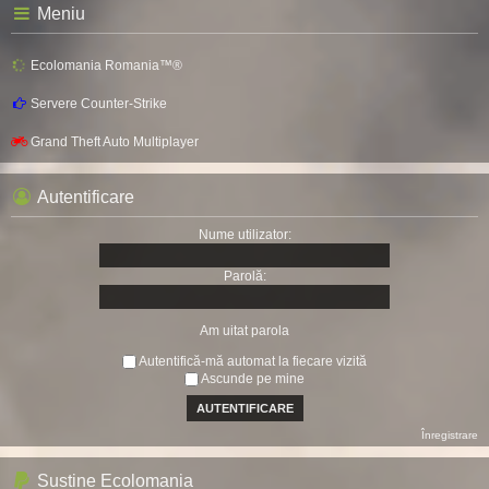
Meniu
Ecolomania Romania™®
Servere Counter-Strike
Grand Theft Auto Multiplayer
Autentificare
Nume utilizator:
Parolă:
Am uitat parola
Autentifică-mă automat la fiecare vizită
Ascunde pe mine
Înregistrare
Sustine Ecolomania