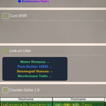
📻 Ecolomania Radio
Curs BNR
Link-uri Utile
Meteo Romania →
Pack Builder 18650 →
Seismograf Vrancea →
Monitorizare Trafic →
Counter-Strike 1.6