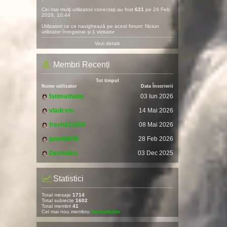
Cei mai mulţi utilizatori conectaţi au fost
621
pe 24 Feb
2026, 10:44
Utilizatori ce ce navighează pe acest forum: Niciun
utilizator înregistrat și 1 vizitator
Vezi detalii
Membri Recenți
Tot timpul
Nume utilizator
Data Înscrierii
fatimathahir
03 Iun 2026
vladcvm
14 Mai 2026
fresh215250
08 Mai 2026
pomitil436
28 Feb 2026
Devendra
03 Dec 2025
Statistici
Total mesaje
1714
Total subiecte
1602
Total membri
41
Cel mai nou membru
fatimathahir