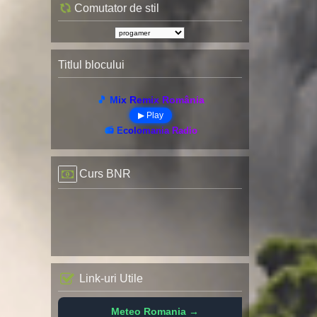
Comutator de stil
Titlul blocului
🎵 Mix Remix România
▶ Play
📻 Ecolomania Radio
Curs BNR
Link-uri Utile
Meteo Romania →