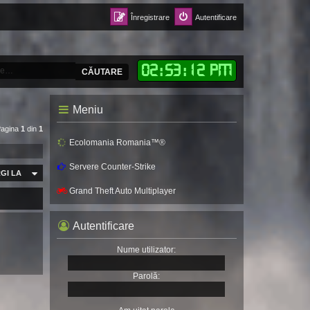
Înregistrare
Autentificare
02
:
53
:
14 PM
CĂUTARE
Meniu
Pagina
1
din
1
Ecolomania Romania™®
Servere Counter-Strike
GI LA
Grand Theft Auto Multiplayer
Autentificare
Nume utilizator:
Parolă: