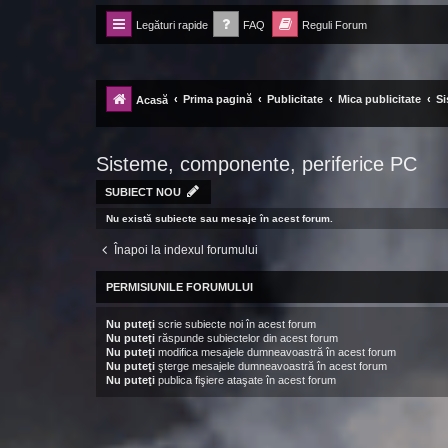
Legături rapide
FAQ
Reguli Forum
Forum Ecolomania™®
-= Idei pentru viitor =-
Prima pagină
Publicitate
Mica publicitate
Si
Acasă
Sisteme, componente, periferice PC
SUBIECT NOU
Nu există subiecte sau mesaje în acest forum.
Înapoi la indexul forumului
PERMISIUNILE FORUMULUI
Nu puteţi
scrie subiecte noi în acest forum
Nu puteţi
răspunde subiectelor din acest forum
Nu puteţi
modifica mesajele dumneavoastră în acest forum
Nu puteţi
şterge mesajele dumneavoastră în acest forum
Nu puteţi
publica fişiere ataşate în acest forum