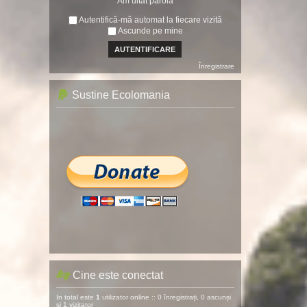
Am uitat parola
Autentifică-mă automat la fiecare vizită
Ascunde pe mine
Înregistrare
Sustine Ecolomania
Cine este conectat
In total este
1
utilizator online :: 0 înregistrați, 0 ascunși
și 1 vizitator