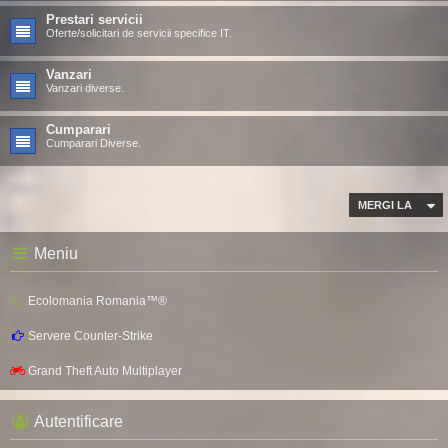
Prestari servicii
Oferte/solicitari de servicii specifice IT.
Vanzari
Vanzari diverse.
Cumparari
Cumparari Diverse.
MERGI LA
Meniu
Ecolomania Romania™®
Servere Counter-Strike
Grand Theft Auto Multiplayer
Autentificare