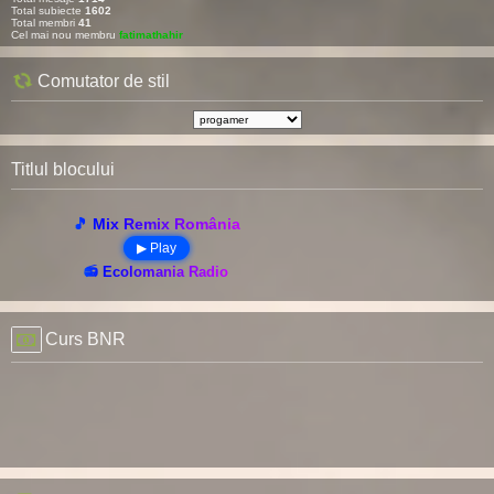
Total subiecte
1602
Total membri
41
Cel mai nou membru
fatimathahir
Comutator de stil
Titlul blocului
🎵 Mix Remix România
▶ Play
📻 Ecolomania Radio
Curs BNR