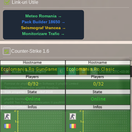
Link-uri Utile
Meteo Romania →
Pack Builder 18650 →
Seismograf Vrancea →
Monitorizare Trafic →
Counter-Strike 1.6
Prima pagină
Acasă
Ora este
UTC+03:00
Furnizat de
phpBB
® Forum Software © phpBB Limited
Translation/Traducere:
phpBB România
Style
progamer
de ©
Mazeltof
2018
phpBB SiteMaker
phpBB Two Factor Authentication ©
paul999
Confidențialitate
|
Termeni