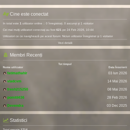
Cine este conectat
In total este
1
utilizator online :: 0 înregistrați, 0 ascunși și 1 vizitator
Cei mai mulţi utilizatori conectaţi au fost
621
pe 24 Feb 2026, 10:44
Utilizatori ce ce navighează pe acest forum: Niciun utilizator înregistrat și 1 vizitator
Vezi detalii
Membri Recenți
Tot timpul
Nume utilizator
Data Înscrierii
fatimathahir
03 Iun 2026
vladcvm
14 Mai 2026
fresh215250
08 Mai 2026
pomitil436
28 Feb 2026
Devendra
03 Dec 2025
Statistici
Total mesaje
1714