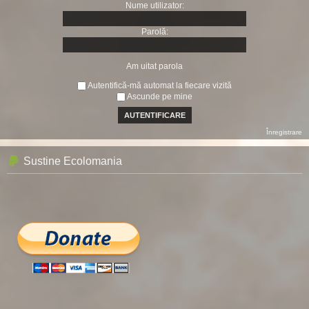
Nume utilizator:
Parolă:
Am uitat parola
Autentifică-mă automat la fiecare vizită
Ascunde pe mine
Înregistrare
Sustine Ecolomania