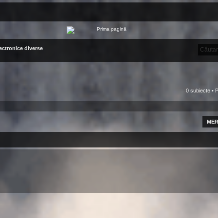
ectronice diverse
0 subiecte • 
MER