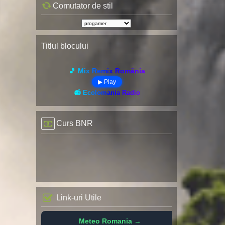
Comutator de stil
Titlul blocului
🎵 Mix Remix România
▶ Play
📻 Ecolomania Radio
Curs BNR
Link-uri Utile
Meteo Romania →