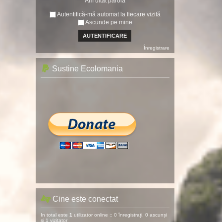
Am uitat parola
Autentifică-mă automat la fiecare vizită
Ascunde pe mine
Înregistrare
Sustine Ecolomania
Cine este conectat
In total este
1
utilizator online :: 0 înregistrați, 0 ascunși
și 1 vizitator