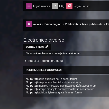
Legături rapide
FAQ
Reguli Forum
Forum Ecolomania™®
-= Idei pentru viitor =-
Prima pagină
Publicitate
Mica publicitate
El
Acasă
Electronice diverse
SUBIECT NOU
Nu există subiecte sau mesaje în acest forum.
Înapoi la indexul forumului
PERMISIUNILE FORUMULUI
Nu puteţi
scrie subiecte noi în acest forum
Nu puteţi
răspunde subiectelor din acest forum
Nu puteţi
modifica mesajele dumneavoastră în acest forum
Nu puteţi
şterge mesajele dumneavoastră în acest forum
Nu puteţi
publica fişiere ataşate în acest forum