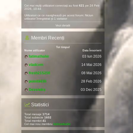
Cei mai mulţi utilizatori conectaţi au fost
621
pe 24 Feb
2026, 10:44
Utilizatori ce ce navighează pe acest forum: Niciun
utilizator înregistrat și 1 vizitator
Vezi detalii
Membri Recenți
Tot timpul
Nume utilizator
Data Înscrierii
fatimathahir
03 Iun 2026
vladcvm
14 Mai 2026
fresh215250
08 Mai 2026
pomitil436
28 Feb 2026
Devendra
03 Dec 2025
Statistici
Total mesaje
1714
Total subiecte
1602
Total membri
41
Cel mai nou membru
fatimathahir