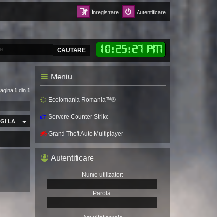
Înregistrare
Autentificare
10
:
25
:
28 PM
CĂUTARE
Meniu
Pagina
1
din
1
Ecolomania Romania™®
Servere Counter-Strike
GI LA
Grand Theft Auto Multiplayer
Autentificare
Nume utilizator:
Parolă: