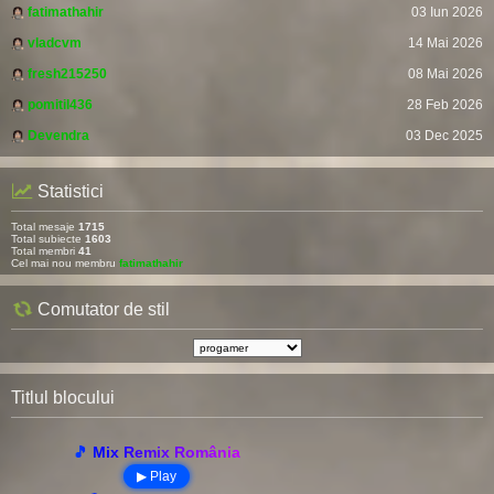
fatimathahir
03 Iun 2026
vladcvm
14 Mai 2026
fresh215250
08 Mai 2026
pomitil436
28 Feb 2026
Devendra
03 Dec 2025
Statistici
Total mesaje
1715
Total subiecte
1603
Total membri
41
Cel mai nou membru
fatimathahir
Comutator de stil
Titlul blocului
🎵 Mix Remix România
▶ Play