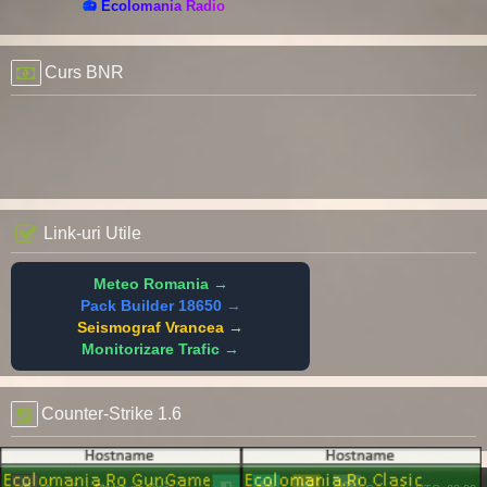
📻 Ecolomania Radio
Curs BNR
Link-uri Utile
Meteo Romania →
Pack Builder 18650 →
Seismograf Vrancea →
Monitorizare Trafic →
Counter-Strike 1.6