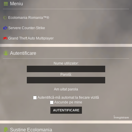
Meniu
Ecolomania Romania™®
Servere Counter-Strike
Grand Theft Auto Multiplayer
Autentificare
Nume utilizator:
Parolă:
Am uitat parola
Autentifică-mă automat la fiecare vizită
Ascunde pe mine
Înregistrare
Sustine Ecolomania