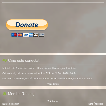
Cine este conectat
In total este
1
utilizator online :: 0 înregistrați, 0 ascunși și 1 vizitator
Cei mai mulţi utilizatori conectaţi au fost
621
pe 24 Feb 2026, 10:44
Utilizatori ce ce navighează pe acest forum: Niciun utilizator înregistrat și 1 vizitator
Vezi detalii
Membri Recenți
Tot timpul
Nume utilizator
Data Înscrierii