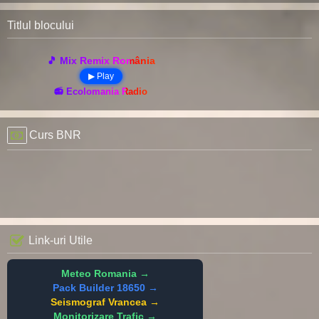
Titlul blocului
🎵 Mix Remix România
▶ Play
📻 Ecolomania Radio
Curs BNR
Link-uri Utile
Meteo Romania →
Pack Builder 18650 →
Seismograf Vrancea →
Monitorizare Trafic →