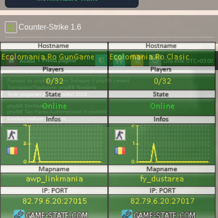
Counter-Strike 1.6
Prima pagină
Acasă
Ora este
UTC+03:00
Furnizat de
phpBB
® Forum Software © phpBB Limited
Translation/Traducere:
phpBB România
Style
progamer
de ©
Mazeltof
2018
phpBB SiteMaker
phpBB Two Factor Authentication ©
paul999
Confidențialitate
|
Termeni