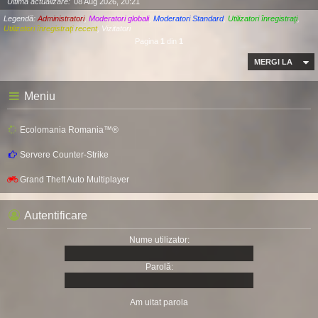
Ultima actualizare
08 Aug 2026, 20:21
Legendă:
Administratori
,
Moderatori globali
,
Moderatori Standard
,
Utilizatori înregistraţi
,
Utilizatori înregistraţi recent
,
Vizitatori
Pagina
1
din
1
MERGI LA
Meniu
Ecolomania Romania™®
Servere Counter-Strike
Grand Theft Auto Multiplayer
Autentificare
Nume utilizator:
Parolă:
Am uitat parola