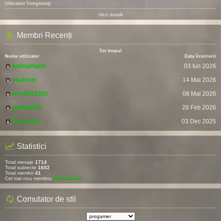
Utilizatori înregistraţi:
Baidu [Spider]
,
Bing [Bot]
,
Google [Bot]
,
Semrush [Bot]
Vezi detalii
Membri Recenți
Tot timpul
Nume utilizator
Data Înscrierii
fatimathahir
03 Iun 2026
vladcvm
14 Mai 2026
fresh215250
08 Mai 2026
pomitil436
28 Feb 2026
Devendra
03 Dec 2025
Statistici
Total mesaje
1714
Total subiecte
1602
Total membri
41
Cel mai nou membru
fatimathahir
Comutator de stil