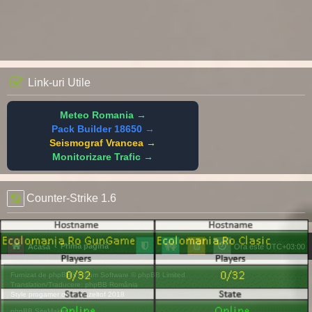
Link-uri Utile
Meteo Romania →
Pack Builder 18650 →
Seismograf Vrancea →
Monitorizare Trafic →
Counter-Strike 1.6
Prima pagină
Acasă
Ora este
UTC+03:00
Furnizat de
phpBB
® Forum Software © phpBB Limited
Translation/Traducere:
phpBB România
Style
progamer
de ©
Mazeltof
2018
phpBB SiteMaker