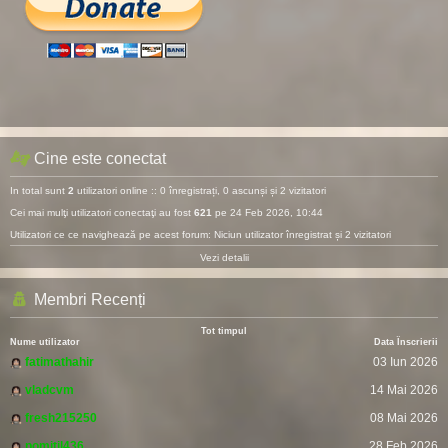
Cine este conectat
In total sunt
2
utilizatori online :: 0 înregistrați, 0 ascunși și 2 vizitatori
Cei mai mulţi utilizatori conectaţi au fost
621
pe 24 Feb 2026, 10:44
Utilizatori ce ce navighează pe acest forum: Niciun utilizator înregistrat și 2 vizitatori
Vezi detalii
Membri Recenți
Tot timpul
Nume utilizator
Data Înscrierii
fatimathahir
03 Iun 2026
vladcvm
14 Mai 2026
fresh215250
08 Mai 2026
pomitil436
28 Feb 2026