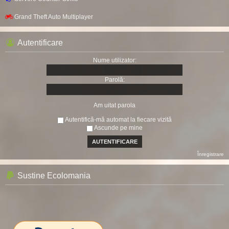
Grand Theft Auto Multiplayer
Autentificare
Nume utilizator:
Parolă:
Am uitat parola
Autentifică-mă automat la fiecare vizită
Ascunde pe mine
Înregistrare
Sustine Ecolomania