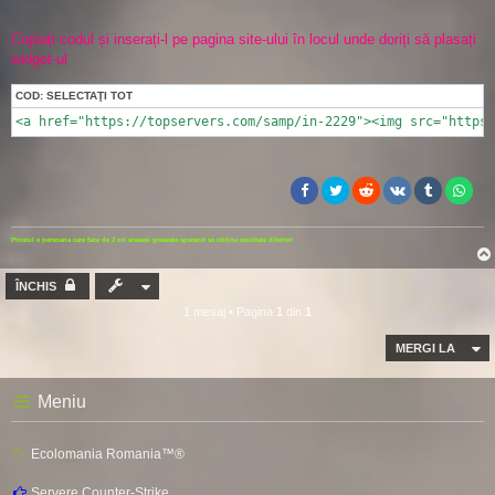
Copiați codul și inserați-l pe pagina site-ului în locul unde doriți să plasați
widget-ul
COD:
SELECTAŢI TOT
<a href="https://topservers.com/samp/in-2229"><img src="https:
Prostul e persoana care face de 2 ori aceeasi greseala sperand sa obtina rezultate diferite!
ÎNCHIS
1 mesaj • Pagina
1
din
1
MERGI LA
Meniu
Ecolomania Romania™®
Servere Counter-Strike