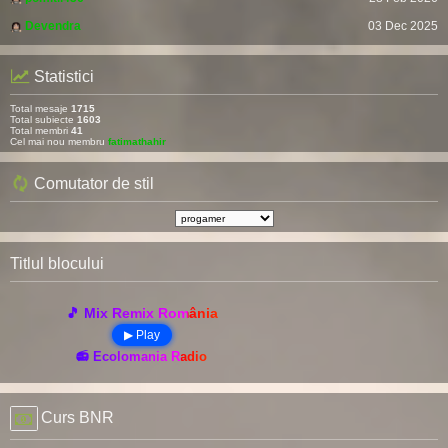
Devendra
03 Dec 2025
Statistici
Total mesaje
1715
Total subiecte
1603
Total membri
41
Cel mai nou membru
fatimathahir
Comutator de stil
Titlul blocului
🎵 Mix Remix România
▶ Play
📻 Ecolomania Radio
Curs BNR