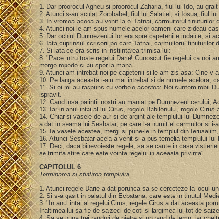
1. Dar proorocul Agheu si proorocul Zaharia, fiul lui Ido, au grai
2. Atunci s-au sculat Zorobabel, fiul lui Salatiel, si Iosua, fiul 
3. In vremea aceea au venit la el Tatnai, carmuitorul tinuturilor d
4. Atunci noi le-am spus numele acelor oameni care zideau ca
5. Dar ochiul Dumnezeului lor era spre capeteniile iudaice, si a
6. Iata cuprinsul scrisorii pe care Tatnai, carmuitorul tinuturilor
7. Si iata ce era scris in instiintarea trimisa lui:
8. "Pace intru toate regelui Darie! Cunoscut fie regelui ca noi a
merge repede si au spor la mana.
9. Atunci am intrebat noi pe capetenii si le-am zis asa: Cine v-a
10. Pe langa aceasta i-am mai intrebat si de numele acelora, ca
11. Si ei mi-au raspuns eu vorbele acestea: Noi suntem robii Dumn
ispravit.
12. Cand insa parintii nostri au maniat pe Dumnezeul cerului, A
13. Iar in anul intai al lui Cirus, regele Babilonului, regele Ci
14. Chiar si vasele de aur si de argint ale templului lui Dumnez
a dat in seama lui Sesbatar, pe care l-a numit el carmuitor si i-
15. Ia vasele acestea, mergi si pune-le in templul din Ierusalim
16. Atunci Sesbatar acela a venit si a pus temelia templului lui
17. Deci, daca binevoieste regele, sa se caute in casa vistierie
se trimita stire care este vointa regelui in aceasta privinta".
CAPITOLUL 6
Terminarea si sfintirea templului.
1. Atunci regele Darie a dat porunca sa se cerceteze la locul un
2. Si s-a gasit in palatul din Ecbatana, care este in tinutul Med
3. "In anul intai al regelui Cirus, regele Cirus a dat aceasta p
Inaltimea lui sa fie de saizeci de coti si largimea lui tot de saiz
4. Sa se puna trei randuri de pietre si un rand de lemn, iar chelt