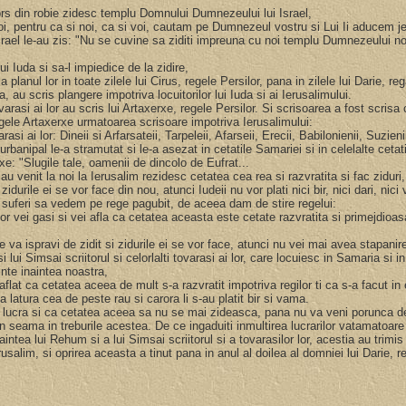
ntors din robie zidesc templu Domnului Dumnezeului lui Israel,
oi, pentru ca si noi, ca si voi, cautam pe Dumnezeul vostru si Lui Ii aducem jer
ui Israel le-au zis: "Nu se cuvine sa ziditi impreuna cu noi templu Dumnezeului
ui Iuda si sa-l impiedice de la zidire,
lanul lor in toate zilele lui Cirus, regele Persilor, pana in zilele lui Darie, re
 au scris plangere impotriva locuitorilor lui Iuda si ai Ierusalimului.
 tovarasi ai lor au scris lui Artaxerxe, regele Persilor. Si scrisoarea a fost scr
egele Artaxerxe urmatoarea scrisoare impotriva Ierusalimului:
asi ai lor: Dineii si Arfarsateii, Tarpeleii, Afarseii, Erecii, Babilonienii, Suzien
urbanipal le-a stramutat si le-a asezat in cetatile Samariei si in celelalte ceta
xe: "Slugile tale, oamenii de dincolo de Eufrat...
au venit la noi la Ierusalim rezidesc cetatea cea rea si razvratita si fac ziduri, 
durile ei se vor face din nou, atunci Iudeii nu vor plati nici bir, nici dari, nic
m suferi sa vedem pe rege pagubit, de aceea dam de stire regelui:
elor vei gasi si vei afla ca cetatea aceasta este cetate razvratita si primejdioas
va ispravi de zidit si zidurile ei se vor face, atunci nu vei mai avea stapanir
lui Simsai scriitorul si celorlalti tovarasi ai lor, care locuiesc in Samaria si i
minte inaintea noastra,
flat ca cetatea aceea de mult s-a razvratit impotriva regilor ti ca s-a facut in 
a latura cea de peste rau si carora li s-au platit bir si vama.
i lucra si ca cetatea aceea sa nu se mai zideasca, pana nu va veni porunca d
n seama in treburile acestea. De ce ingaduiti inmultirea lucrarilor vatamatoar
intea lui Rehum si a lui Simsai scriitorul si a tovarasilor lor, acestia au trimis
rusalim, si oprirea aceasta a tinut pana in anul al doilea al domniei lui Darie, r