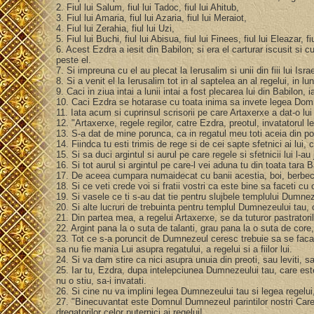
2. Fiul lui Salum, fiul lui Tadoc, fiul lui Ahitub,
3. Fiul lui Amaria, fiul lui Azaria, fiul lui Meraiot,
4. Fiul lui Zerahia, fiul lui Uzi,
5. Fiul lui Buchi, fiul lui Abisua, fiul lui Finees, fiul lui Eleazar, f
6. Acest Ezdra a iesit din Babilon; si era el carturar iscusit si
peste el.
7. Si impreuna cu el au plecat la Ierusalim si unii din fiii lui Israe
8. Si a venit el la Ierusalim tot in al saptelea an al regelui, in l
9. Caci in ziua intai a lunii intai a fost plecarea lui din Babilo
10. Caci Ezdra se hotarase cu toata inima sa invete legea Domnu
11. Iata acum si cuprinsul scrisorii pe care Artaxerxe a dat-o lui
12. "Artaxerxe, regele regilor, catre Ezdra, preotul, invatatorul
13. S-a dat de mine porunca, ca in regatul meu toti aceia din popor
14. Fiindca tu esti trimis de rege si de cei sapte sfetnici ai lu
15. Si sa duci argintul si aurul pe care regele si sfetnicii lui l-a
16. Si tot aurul si argintul pe care-l vei aduna tu din toata tara
17. De aceea cumpara numaidecat cu banii acestia, boi, berbeci, m
18. Si ce veti crede voi si fratii vostri ca este bine sa faceti c
19. Si vasele ce ti s-au dat tie pentru slujbele templului Dumne
20. Si alte lucruri de trebuinta pentru templul Dumnezeului tau, c
21. Din partea mea, a regelui Artaxerxe, se da tuturor pastratori
22. Argint pana la o suta de talanti, grau pana la o suta de core
23. Tot ce s-a poruncit de Dumnezeul ceresc trebuie sa se faca
sa nu fie mania Lui asupra regatului, a regelui si a fiilor lui.
24. Si va dam stire ca nici asupra unuia din preoti, sau leviti, s
25. Iar tu, Ezdra, dupa intelepciunea Dumnezeului tau, care este 
nu o stiu, sa-i invatati.
26. Si cine nu va implini legea Dumnezeului tau si legea regelu
27. "Binecuvantat este Domnul Dumnezeul parintilor nostri Care a
dregatorilor celor puternici ai regelui!