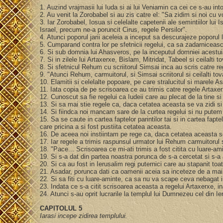
1. Auzind vrajmasii lui Iuda si ai lui Veniamin ca cei ce s-au i
2. Au venit la Zorobabel si au zis catre el: "Sa zidim si noi cu v
3. Iar Zorobabel, Iosua si celelalte capetenii ale semintiilor l
Israel, precum ne-a poruncit Cirus, regele Persilor".
4. Atunci poporul jarii aceleia a inceput sa descurajeze poporul l
5. Cumparand contra lor pe sfetnicii regelui, ca sa zadarniceasca p
6. Si sub domnia lui Ahasveros, pe la inceputul domniei acestuia,
7. Si in zilele lui Artaxerxe, Bislam, Mitridat, Tabeel si ceilalti
8. Si sfetnicul Rehum cu scriitorul Simsai inca au scris catre r
9. "Atunci Rehum, carmuitorul, si Simsai scriitorul si ceilalti tovar
10. Elamitii si celelalte popoare, pe care stralucitul si marele As
11. Iata copia de pe scrisoarea ce au trimis catre regele Artaxer
12. Cunoscut sa fie regelui ca Iudeii care au plecat de la tine si 
13. Si sa mai stie regele ca, daca cetatea aceasta se va zidi si zi
14. Si fiindca noi mancam sare de la curtea regelui si nu pute
15. Sa se caute in cartea faptelor parintilor tai si in cartea fapt
care pricina a si fost pustiita cetatea aceasta.
16. De aceea noi instiintam pe rege ca, daca cetatea aceasta se 
17. Iar regele a trimis raspunsul urmator lui Rehum carmuitorul si 
18. "Pace... Scrisoarea ce mi-ati trimis a fost citita cu luare-a
19. Si s-a dat din partea noastra porunca de s-a cercetat si s-a a
20. Si ca au fost in Ierusalim regi puternici care au stapanit toat
21. Asadar, porunca dati ca oamenii aceia sa inceteze de a ma
22. Si sa fiti cu luare-aminte, ca sa nu va scape ceva nebagat i
23. Indata ce s-a citit scrisoarea aceasta a regelui Artaxerxe, ina
24. Atunci s-au oprit lucrarile la templul lui Dumnezeu cel din Ie
CAPITOLUL 5
Iarasi incepe zidirea templului.