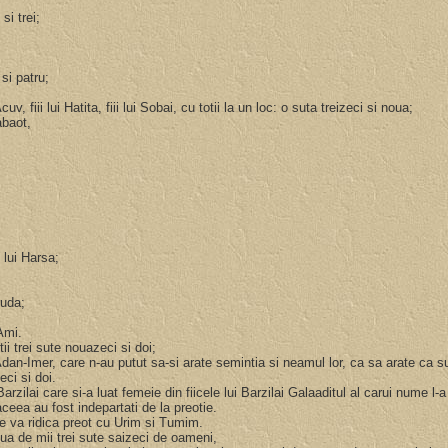
 si trei;
i si patru;
ui Acuv, fiii lui Hatita, fiii lui Sobai, cu totii la un loc: o suta treizeci si noua;
Tabaot,
ii lui Harsa;
eruda;
i Ami.
tii trei sute nouazeci si doi;
Adan-Imer, care n-au putut sa-si arate semintia si neamul lor, ca sa arate ca su
zeci si doi.
lui Barzilai care si-a luat femeie din fiicele lui Barzilai Galaaditul al carui nume l
aceea au fost indepartati de la preotie.
se va ridica preot cu Urim si Tumim.
oua de mii trei sute saizeci de oameni,