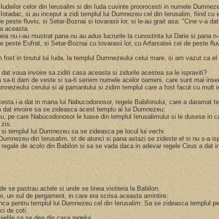
t Iudeilor celor din Ierusalim si din Iuda cuvinte proorocesti in numele Dumnezeu
lui Iotadac, si au inceput a zidi templul lui Dumnezeu cel din Ierusalim, fiind cu
e peste fluviu, si Setar-Boznai si tovarasii lor, si le-au grait asa: "Cine v-a d
sa aceasta.
ceia nu i-au mustrat pana nu au adus lucrurile la cunostinta lui Darie si pana 
 de peste Eufrat, si Setar-Boznai cu tovarasii lor, cu Arfarsateii cei de peste flu
m fost in tinutul lui Iuda, la templul Dumnezeului celui mare, si am vazut ca el
 dat voua invoire sa ziditi casa aceasta si zidurile acestea sa le ispraviti?
 sa-ti dam de veste si sa-ti seriem numele acelor oameni, care sunt mai inse
ezeului cerului si al pamantului si zidim templul care a fost facut cu mult inai
cesta i-a dat in mana lui Nabucodonosor, regele Babilonului, care a daramat te
rus a dat invoire sa se zideasca acest templu al lui Dumnezeu;
eu, pe care Nabucodonosor le luase din templul Ierusalimului si le dusese in ca
a zis:
, si templul lui Dumnezeu sa se zideasca pe locul lui vechi.
 Dumnezeu din Ierusalim, st de atunci si pana astazi se zideste el si nu s-a is
i regale de acolo din Babilon si sa se vada daca in adevar regele Cirus a dat 
de se pastrau actele si unde se tinea vistieria la Babilon.
iei, un sul de pergament, in care era scrisa aceasta amintire:
orunca pentru templul lui Dumnezeu cel din Ierusalim: Sa se zideasca templul pe
eci de coti.
uielile sa se dea din casa regelui.