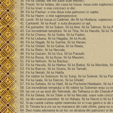
35. Fiii lui Senaa: trei mii sase sute treizeci;
36. Preoti: fiii lui Iedaia, din casa lui Iosua: noua sute saptezeci
37. Fiii lui Imer: o mie cincizeci si doi;
38. Fiii lui Pashur: o mie doua sute patruzeci si sapte;
39. Fiii lui Harim: o mie saptesprezece;
40. Leviti: fiii lui Iosua si Cadmiel, din fiii lui Hodavia: saptezec
41. Cantareti: fiii lui Asaf: o suta douazeci si opt;
42. Fiii portarilor: fiii lui Salum, fiii lui Ater, fiii lui Talmon, fiii l
43. Cei incredintati templului: fiii lui Tiha, fiii lui Hasufa, fiii lui 
44. Fiii lui Cheros, fiii lui Siaha, fiii lui Fadon;
45. Fiii lui Lebana, fiii lui Hagaba, fiii lui Acub;
46. Fiii lui Hagab, fiii lui Samlai, fiii lui Hanan;
47. Fiii lui Ghidel, fiii lui Gahar, fiii lui Reaia;
48. Fiii lui Retin, fiii lui Necoda;
49. Fiii lui Gazam, fiii lui Uza, fiii lui Paseah;
50. Fiii lui Besai, fiii lui Asna, fiii lui Meunim;
51. Fiii lui Nefisim, fiii lui Bacbuc;
52. Fiii lui Hacufa, fiii lui Harhur, fiii lui Batlut, fiii lui Mechida, fi
53. Fiii lui Barcos, fiii lui Sisera, fiii lui Tamah;
54. Fiii lui Netiah, fiii lui Hatifa.
55. Fiii robilor lui Solomon: fiii lui Sotai, fiii lui Soferet, fiii lui P
56. Fiii lui Iaala, fiii lui Darcon, fiii lui Ghidel;
57. Fiii lui Sefatia, fiii lui Hatil, fiii lui Pocheret-Hatebaim, fiii lu
58. Cei incredintati templului si fiii robilor lui Solomon erau cu to
59. Iar cei ce au iesit din Telmelah, din Telharsa si din Cherub-
60. Fiii lui Delaia, fiii lui Tobie si fiii lui Necoda: sase sute cinci
61. Iar din neamul preotilor: fiii lui Hobaia, fiii lui Hacot si fiii 
62. Si-au cautat cartea spitei neamului lor si n-au gasit-o si de 
63. Si Tirsata le-a zis sa nu manance din cele sfinte, pana nu 
64. Deci toata adunarea la un loc se alcatuia din patruzeci si d