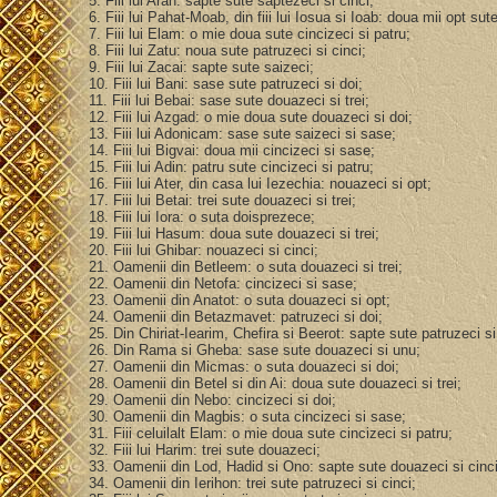
5. Fiii lui Arah: sapte sute saptezeci si cinci;
6. Fiii lui Pahat-Moab, din fiii lui Iosua si Ioab: doua mii opt s
7. Fiii lui Elam: o mie doua sute cincizeci si patru;
8. Fiii lui Zatu: noua sute patruzeci si cinci;
9. Fiii lui Zacai: sapte sute saizeci;
10. Fiii lui Bani: sase sute patruzeci si doi;
11. Fiii lui Bebai: sase sute douazeci si trei;
12. Fiii lui Azgad: o mie doua sute douazeci si doi;
13. Fiii lui Adonicam: sase sute saizeci si sase;
14. Fiii lui Bigvai: doua mii cincizeci si sase;
15. Fiii lui Adin: patru sute cincizeci si patru;
16. Fiii lui Ater, din casa lui Iezechia: nouazeci si opt;
17. Fiii lui Betai: trei sute douazeci si trei;
18. Fiii lui Iora: o suta doisprezece;
19. Fiii lui Hasum: doua sute douazeci si trei;
20. Fiii lui Ghibar: nouazeci si cinci;
21. Oamenii din Betleem: o suta douazeci si trei;
22. Oamenii din Netofa: cincizeci si sase;
23. Oamenii din Anatot: o suta douazeci si opt;
24. Oamenii din Betazmavet: patruzeci si doi;
25. Din Chiriat-Iearim, Chefira si Beerot: sapte sute patruzeci si
26. Din Rama si Gheba: sase sute douazeci si unu;
27. Oamenii din Micmas: o suta douazeci si doi;
28. Oamenii din Betel si din Ai: doua sute douazeci si trei;
29. Oamenii din Nebo: cincizeci si doi;
30. Oamenii din Magbis: o suta cincizeci si sase;
31. Fiii celuilalt Elam: o mie doua sute cincizeci si patru;
32. Fiii lui Harim: trei sute douazeci;
33. Oamenii din Lod, Hadid si Ono: sapte sute douazeci si cinc
34. Oamenii din Ierihon: trei sute patruzeci si cinci;