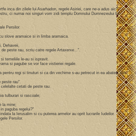
tfe inca din zilele lui Asarhadon, regele Asiriei, care ne-a adus aici".
 nostru, ci numai noi singuri vom zidi templu Domnului Dumnezeului lui
gale Persilor.
isa cu slove aramaice si in limba aramaica.
ii, Dehaveii,
ti de peste rau, scriu catre regele Artaxerxe...".
si temeliile le-au si ispravit.
i vama si pagube se vor face vistieriei regale.
a pentru regi si tinuturi si ca din vechime s-au petrecut in ea abateri, din
e peste rau".
n celelalte cetati de peste rau.
ea tulburari si rascoale;
e la mine;
e in paguba regelui?"
 indata la Ierusalim si cu puterea armelor au oprit lucrarile Iudeilor.
egele Persilor.