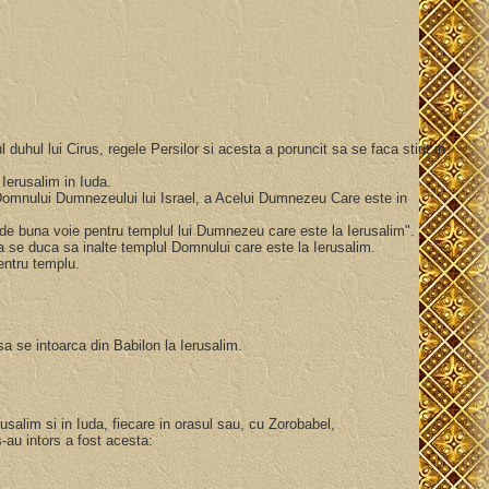
 duhul lui Cirus, regele Persilor si acesta a poruncit sa se faca stiut in
 Ierusalim in Iuda.
ul Domnului Dumnezeului lui Israel, a Acelui Dumnezeu Care este in
aruri de buna voie pentru templul lui Dumnezeu care este la Ierusalim".
l sa se duca sa inalte templul Domnului care este la Ierusalim.
 pentru templu.
 sa se intoarca din Babilon la Ierusalim.
Ierusalim si in Iuda, fiecare in orasul sau, cu Zorobabel,
-au intors a fost acesta: