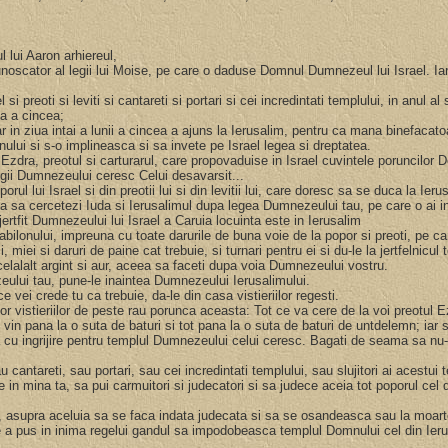
iul lui Aaron arhiereul,
 cunoscator al legii lui Moise, pe care o daduse Domnul Dumnezeul lui Israel. Ia
l si preoti si leviti si cantareti si portari si cei incredintati templului, in anul 
una a cincea;
n, iar in ziua intai a lunii a cincea a ajuns la Ierusalim, pentru ca mana binefac
lui si s-o implineasca si sa invete pe Israel legea si dreptatea.
 Ezdra, preotul si carturarul, care propovaduise in Israel cuvintele poruncilor D
 legii Dumnezeului ceresc Celui desavarsit...
ul lui Israel si din preotii lui si din levitii lui, care doresc sa se duca la Ie
i, ca sa cercetezi Iuda si Ierusalimul dupa legea Dumnezeului tau, pe care o ai 
u jertfit Dumnezeului lui Israel a Caruia locuinta este in Ierusalim
 Babilonului, impreuna cu toate darurile de buna voie de la popor si preoti, pe ca
iei si daruri de paine cat trebuie, si turnari pentru ei si du-le la jertfelnicu
u celalalt argint si aur, aceea sa faceti dupa voia Dumnezeului vostru.
zeului tau, pune-le inaintea Dumnezeului Ierusalimului.
e vei crede tu ca trebuie, da-le din casa vistieriilor regesti.
lor vistieriilor de peste rau porunca aceasta: Tot ce va cere de la voi preotul
, vin pana la o suta de baturi si tot pana la o suta de baturi de untdelemn; iar
 cu ingrijire pentru templul Dumnezeului celui ceresc. Bagati de seama sa nu
au cantareti, sau portari, sau cei incredintati templului, sau slujitori ai acest
in mina ta, sa pui carmuitori si judecatori si sa judece aceia tot poporul cel d
i, asupra aceluia sa se faca indata judecata si sa se osandeasca sau la moarte
 pus in inima regelui gandul sa impodobeasca templul Domnului cel din Ierusali