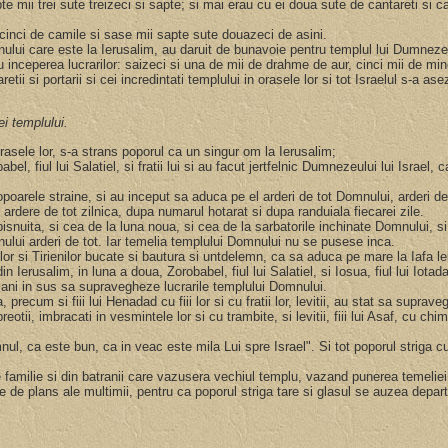
pte mii trei sute treizeci si sapte; si mai erau cu ei doua sute de cantareti si 
i cinci de camile si sase mii sapte sute douazeci de asini.
ului care este la Ierusalim, au daruit de bunavoie pentru templul lui Dumnezeu,
u inceperea lucrarilor: saizeci si una de mii de drahme de aur, cinci mii de mi
retii si portarii si cei incredintati templului in orasele lor si tot Israelul s-a ase
ei templului.
 orasele lor, s-a strans poporul ca un singur om la Ierusalim;
robabel, fiul lui Salatiel, si fratii lui si au facut jertfelnic Dumnezeului lui Isra
popoarele straine, si au inceput sa aduca pe el arderi de tot Domnului, arderi d
 ardere de tot zilnica, dupa numarul hotarat si dupa randuiala fiecarei zile.
nuita, si cea de la luna noua, si cea de la sarbatorile inchinate Domnului, s
nului arderi de tot. Iar temelia templului Domnului nu se pusese inca.
ienilor si Tirienilor bucate si bautura si untdelemn, ca sa aduca pe mare la Iafa 
erusalim, in luna a doua, Zorobabel, fiul lui Salatiel, si Iosua, fiul lui Iotadac, si
e ani in sus sa supravegheze lucrarile templului Domnului.
i Iuda, precum si fiii lui Henadad cu fiii lor si cu fratii lor, levitii, au stat sa s
eotii, imbracati in vesmintele lor si cu trambite, si levitii, fiii lui Asaf, cu c
mnul, ca este bun, ca in veac este mila Lui spre Israel". Si tot poporul striga
i de familie si din batranii care vazusera vechiul templu, vazand punerea temel
e de plans ale multimii, pentru ca poporul striga tare si glasul se auzea depar