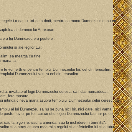
r regele i-a dat lui tot ce a dorit, pentru ca mana Dumnezeului sau era
al saptelea al domniei lui Artaxerxe.
atoare a lui Dumnezeu era peste el;
omnului si ale legilor Lui:
rusalim, sa mearga cu tine.
in mana ta,
re le vor jertfi ei pentru templul Dumnezeului lor, cel din Ierusalim.
l templului Dumnezeului vostru cel din Ierusalim.
 Ezdra, invatatorul legii Dumnezeului ceresc, sa-i dati numaidecat;
 sare, fara masura.
-si intinda cineva mana asupra templului Dumnezeului celui ceresc, ca
ui templu al lui Dumnezeu sa nu se puna nici bir, nici dare, nici vama.
e peste fluviu, pe toti cei ce stiu legea Dumnezeului tau, iar pe cei ce
, sau la izgonire, sau la amenda, sau la inchidere in temnita".
m si a atras asupra mea mila regelui si a sfetnicilor lui si a tuturor