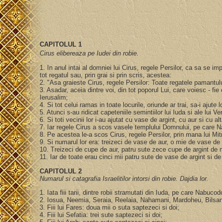
CAPITOLUL 1
Cirus elibereaza pe Iudei din robie.
1. In anul intai al domniei lui Cirus, regele Persilor, ca sa se i
tot regatul sau, prin grai si prin scris, acestea:
2. "Asa graieste Cirus, regele Persilor: Toate regatele pamantul
3. Asadar, aceia dintre voi, din tot poporul Lui, care voiesc - 
Ierusalim;
4. Si tot celui ramas in toate locurile, oriunde ar trai, sa-i ajut
5. Atunci s-au ridicat capeteniile semintiilor lui Iuda si ale lui
6. Si toti vecinii lor i-au ajutat cu vase de argint, cu aur si cu 
7. Iar regele Cirus a scos vasele templului Domnului, pe care 
8. Pe acestea le-a scos Cirus, regele Persilor, prin mana lui Mit
9. Si numarul lor era: treizeci de vase de aur, o mie de vase de
10. Treizeci de cupe de aur, patru sute zece cupe de argint de 
11. Iar de toate erau cinci mii patru sute de vase de argint si d
CAPITOLUL 2
Numarul si catagrafia Israelitilor intorsi din robie. Dajdia lor.
1. Iata fiii tarii, dintre robii stramutati din Iuda, pe care Nabuc
2. Iosua, Neemia, Seraia, Reelaia, Nahamani, Mardoheu, Bilsan,
3. Fiii lui Fares: doua mii o suta saptezeci si doi;
4. Fiii lui Sefatia: trei sute saptezeci si doi;