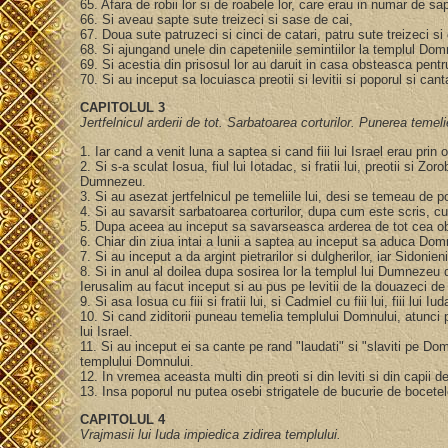
65. Afara de robii lor si de roabele lor, care erau in numar de sa
66. Si aveau sapte sute treizeci si sase de cai,
67. Doua sute patruzeci si cinci de catari, patru sute treizeci s
68. Si ajungand unele din capeteniile semintiilor la templul Domn
69. Si acestia din prisosul lor au daruit in casa obsteasca pentr
70. Si au inceput sa locuiasca preotii si levitii si poporul si canta
CAPITOLUL 3
Jertfelnicul arderii de tot. Sarbatoarea corturilor. Punerea temeli
1. Iar cand a venit luna a saptea si cand fiii lui Israel erau prin
2. Si s-a sculat Iosua, fiul lui Iotadac, si fratii lui, preotii si Zo
Dumnezeu.
3. Si au asezat jertfelnicul pe temeliile lui, desi se temeau de 
4. Si au savarsit sarbatoarea corturilor, dupa cum este scris, cu
5. Dupa aceea au inceput sa savarseasca arderea de tot cea obis
6. Chiar din ziua intai a lunii a saptea au inceput sa aduca Dom
7. Si au inceput a da argint pietrarilor si dulgherilor, iar Sidon
8. Si in anul al doilea dupa sosirea lor la templul lui Dumnezeu din I
Ierusalim au facut inceput si au pus pe levitii de la douazeci d
9. Si asa Iosua cu fiii si fratii lui, si Cadmiel cu fiii lui, fiii lu
10. Si cand ziditorii puneau temelia templului Domnului, atunci pr
lui Israel.
11. Si au inceput ei sa cante pe rand "laudati" si "slaviti pe Do
templului Domnului.
12. In vremea aceasta multi din preoti si din leviti si din capi
13. Insa poporul nu putea osebi strigatele de bucurie de bocetel
CAPITOLUL 4
Vrajmasii lui Iuda impiedica zidirea templului.