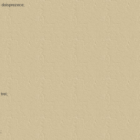
ute doisprezece;
 trei;
i;