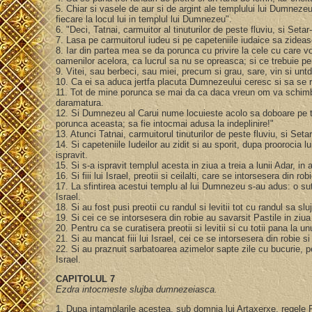
5. Chiar si vasele de aur si de argint ale templului lui Dumneze
fiecare la locul lui in templul lui Dumnezeu".
6. "Deci, Tatnai, carmuitor al tinuturilor de peste fluviu, si Seta
7. Lasa pe carmuitorul iudeu si pe capeteniile iudaice sa zidea
8. Iar din partea mea se da porunca cu privire la cele cu care voi
oamenilor acelora, ca lucrul sa nu se opreasca; si ce trebuie p
9. Vitei, sau berbeci, sau miei, precum si grau, sare, vin si unt
10. Ca ei sa aduca jertfa placuta Dumnezeului ceresc si sa se roa
11. Tot de mine porunca se mai da ca daca vreun om va schimba ac
daramatura.
12. Si Dumnezeu al Carui nume locuieste acolo sa doboare pe to
porunca aceasta; sa fie intocmai adusa la indeplinire!"
13. Atunci Tatnai, carmuitorul tinuturilor de peste fluviu, si Se
14. Si capeteniile Iudeilor au zidit si au sporit, dupa proorocia lui
ispravit.
15. Si s-a ispravit templul acesta in ziua a treia a lunii Adar, in
16. Si fiii lui Israel, preotii si ceilalti, care se intorsesera din
17. La sfintirea acestui templu al lui Dumnezeu s-au adus: o suta
Israel.
18. Si au fost pusi preotii cu randul si levitii tot cu randul sa 
19. Si cei ce se intorsesera din robie au savarsit Pastile in ziua
20. Pentru ca se curatisera preotii si levitii si cu totii pana la un
21. Si au mancat fiii lui Israel, cei ce se intorsesera din robie
22. Si au praznuit sarbatoarea azimelor sapte zile cu bucurie, pe
Israel.
CAPITOLUL 7
Ezdra intocmeste slujba dumnezeiasca.
1. Dupa intamplarile acestea, sub domnia lui Artaxerxe, regele Persi