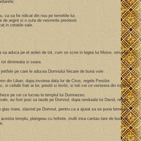
cantarete;
 ca sa fie ridicat din nou pe temeliile lui.
ne de argint si o suta de vesminte preotesti.
zat in cetatile sale.
el, ca sa aduca pe el arderi de tot, cum se scrie in legea lui Moise, omul lui
e tot dimineata si seara.
i jertfele pe care le aducea Domnului fiecare de buna voie.
lemn din Liban, dupa invoirea data lor de Cirus, regele Persilor.
 ceilalti frati ai lor, preotii si levitii, si toti cei ce venisera din robie la
upravegheze pe cei ce lucrau la templul lui Dumnezeu.
himvale, au fost pusi sa laude pe Domnul, dupa randuiala lui David, regele
 cu glas mare, slavind pe Domnul, pentru ca a ajutat sa se puna temeliile
iei acestui templu, plangeau cu hohote, multi insa cantau tare de bucurie;
te.