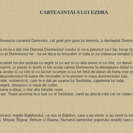
CARTEA INTAI A LUI EZDRA
mplineasca cuvantul Domnului, cel grait prin gura lui Ieremia, a desteptat Domnul
ui mi le-a dat mie Domnul Dumnezeul cerului si mi-a poruncit sa-I fac locas la
fie cu ei Dumnezeul lor - sa se duca la Ierusalim in Iuda si sa zideasca templ
e locuitorii locului aceluia cu argint si cu aur si cu alta avere si cu vite, cu d
 Veniamin, si preotii si levitii si toti aceia carora Dumnezeu le desteptase duhu
alta avutie si cu vite si cu lucruri scumpe si cu tot felul de daruri de buna voie
Nabucodonosor le luase din Ierusalim si le pusese in casa dumnezeului sau;
ridat, vistiernicul, care le-a dat pe seama lui Sesbatar, capetenia lui Iuda.
 argint, douazeci si noua de cutite,
mana a doua, o mie alte felurite vase;
e aur. Toate acestea le-a luat cu el Sesbatar, cand au plecat robii cei ce voiau
odonosor, regele Babilonului, i-a dus la Babilon, care s-au intors si au venit la 
 Mispar, Bigvai, Rehum si Baana. Numarul oamenilor poporului israelit care s