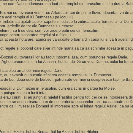
u, pe care Nabucodonosor le-a luat din templul din Ierusalim si le-a dus la Bab
r-Boznai cu tovarasii vostri, cu Arfarsateii cei de peste fluviu, departati-va de 
sca acel templu al lui Dumnezeu pe locul lui.
 trebuie sa ajutati acelor capetenii iudaice la zidirea acelui templu al lui Dumn
entru arderile de tot ale Dumnezeului ceresc:
delemn, sa li se dea, cum vor zice preotii cei din Ierusalim,
ge pentru sanatatea regelui si a fiilor lui.
easta hotarare, atunci se va scoate o barna din casa lui si va fi acela ridica
t regele si poporul care si-ar intinde mana sa ca sa schimbe aceasta in pagu
tar-Boznai cu tovarasii lor au facut intocmai asa, cum poruncise regele Darie.
 Agheu proorocul si a lui Zaharia, fiul lui Ido. Si cu voia Dumnezeului lui Israel s
 al saselea an al domniei regelui Darie.
 robie, au savarsit cu bucurie sfintirea acestui templu al lui Dumnezeu.
 de boi, doua sute de berbeci, patru sute de miei si doisprezece tapi, jertfa de
slujeasca lui Dumnezeu in Ierusalim, cum era scris in cartea lui Moise.
 a paisprezecea a lunii intai,
ul erau curati; si au junghiat mielul Pastilor pentru toti cei ce se intorsesera din 
 si cei ce se despartisera cu ei de necuratenia popoarelor tarii, ca sa caute pe
ntru ca ii inveselise Domnul si intorsese spre ei inima regelui Asiriei, ca sa 
lor, Ezdra, fiul lui Seraia, fiul lui Azaria, fiul lui Hilchia,