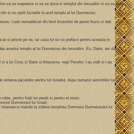
ilon sa se inapoieze si sa se duca in templul din Ierusalim si sa se puna
acolo si nu opriti lucrarile la acel templu al lui Dumnezeu;
ezeu: Luati numaidecat din birul tinuturilor de peste fluviu si dati
t si pironit pe ea, iar casa lui se va preface pentru aceasta in
ba acestui templu al lui Dumnezeu din Ierusalim. Eu, Darie, am dat
i a lui Cirus si Darie si Artaxerxe, regii Persilor, l-au zidit si l-au
 iertarea pacatelor pentru tot Israelul, dupa numarul semintiilor lui
robie, pentru fratii lor preoti si pentru ei insisi.
 Domnul Dumnezeul lui Israel;
le intareasca mainile la zidirea templului Domnului Dumnezeului lui