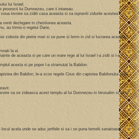
lui lui Israel.
 ei proorocii lui Dumnezeu, care ii intareau.
at voua invoire sa ziditi casa aceasta si sa ispraviti zidurile acestea?"
n-a venit dezlegare in chestiunea aceasta.
viu, au trimis-o regelui Darie,
 se zideste din pietre mari si se pune si lemn in zid si lucrarea aceasta
mnati la ei.
nte de aceasta si pe care un mare rege al lui Israel l-a zidit si l-a
mplul acesta si pe popor l-a stramutat la Babilon.
pistea din Babilon, le-a scos regele Cirus din capistea Babilonului si le-
pravit.
invoire sa se zideasca acest templu al lui Dumnezeu in Ierusalim si sa ni
 locul acela unde se aduc jertfele si sa i se puna temelii sanatoase!