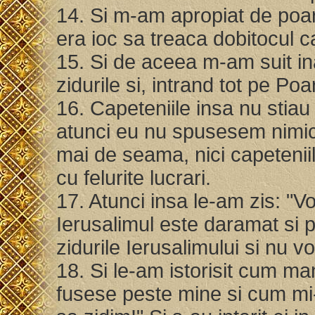
14. Si m-am apropiat de poart
era ioc sa treaca dobitocul 
15. Si de aceea m-am suit in
zidurile si, intrand tot pe Po
16. Capeteniile insa nu sti
atunci eu nu spusesem nimic ni
mai de seama, nici capeteniilo
cu felurite lucrari.
17. Atunci insa le-am zis: "Vo
Ierusalimul este daramat si po
zidurile Ierusalimului si nu v
18. Si le-am istorisit cum m
fusese peste mine si cum mi-a