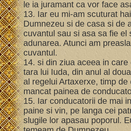
le ia juramant ca vor face a
13. Iar eu mi-am scuturat ha
Dumnezeu si de casa si de av
cuvantul sau si asa sa fie el 
adunarea. Atunci am preaslav
cuvantul.
14. si din ziua aceea in care
tara lui Iuda, din anul al doua
al regelui Artaxerxe, timp de
mancat painea de conducato
15. Iar conducatorii de mai i
paine si vin, pe langa cei pat
slugile lor apasau poporul. 
temeam de Dumnezeu.