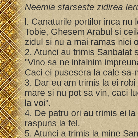
Neemia sfarseste zidirea Ier
l. Canaturile portilor inca n
Tobie, Ghesem Arabul si ceil
zidul si nu a mai ramas nici o
2. Atunci au trimis Sanbalat
"Vino sa ne intalnim impreuna
Caci ei pusesera la cale sa-
3. Dar eu am trimis la ei rob
mare si nu pot sa vin, caci lu
la voi".
4. De patru ori au trimis ei l
raspuns la fel.
5. Atunci a trimis la mine Sa