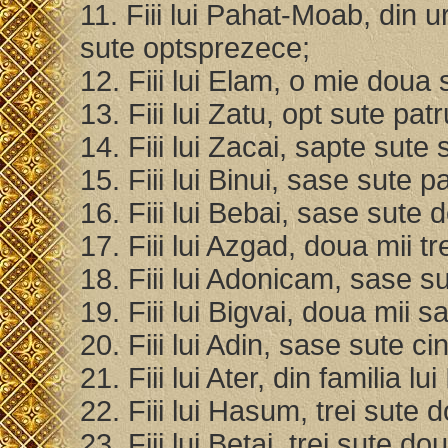
11. Fiii lui Pahat-Moab, din u
sute optsprezece;
12. Fiii lui Elam, o mie doua 
13. Fiii lui Zatu, opt sute pat
14. Fiii lui Zacai, sapte sute 
15. Fiii lui Binui, sase sute p
16. Fiii lui Bebai, sase sute 
17. Fiii lui Azgad, doua mii t
18. Fiii lui Adonicam, sase s
19. Fiii lui Bigvai, doua mii s
20. Fiii lui Adin, sase sute ci
21. Fiii lui Ater, din familia l
22. Fiii lui Hasum, trei sute 
23. Fiii lui Betai, trei sute d