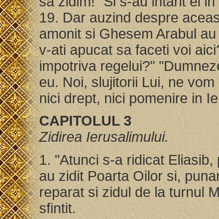
sa zidim!" Si s-au intarit ei 
19. Dar auzind despre aceast
amonit si Ghesem Arabul au r
v-ati apucat sa faceti voi aic
impotriva regelui?" "Dumneze
eu. Noi, slujitorii Lui, ne vom
nici drept, nici pomenire in I
CAPITOLUL 3
Zidirea Ierusalimului.
1. "Atunci s-a ridicat Eliasib, 
au zidit Poarta Oilor si, punan
reparat si zidul de la turnul
sfintit.