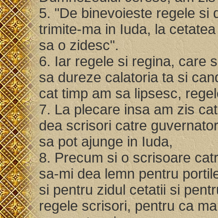
5. "De binevoieste regele si d
trimite-ma in Iuda, la cetate
sa o zidesc".
6. Iar regele si regina, care 
sa dureze calatoria ta si can
cat timp am sa lipsesc, regel
7. La plecare insa am zis ca
dea scrisori catre guvernator
sa pot ajunge in Iuda,
8. Precum si o scrisoare catr
sa-mi dea lemn pentru portile
si pentru zidul cetatii si pen
regele scrisori, pentru ca 