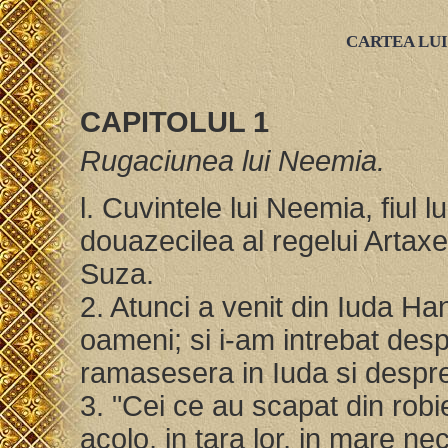
CARTEA LUI
CAPITOLUL 1
Rugaciunea lui Neemia.
l. Cuvintele lui Neemia, fiul l
douazecilea al regelui Artaxer
Suza.
2. Atunci a venit din Iuda Hana
oameni; si i-am intrebat desp
ramasesera in Iuda si despr
3. "Cei ce au scapat din robi
acolo, in tara lor, in mare nec