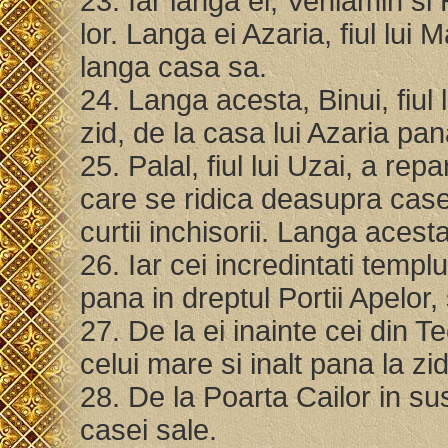
23. Iar langa ei, Veniamin si
lor. Langa ei Azaria, fiul lui 
langa casa sa.
24. Langa acesta, Binui, fiul
zid, de la casa lui Azaria pan
25. Palal, fiul lui Uzai, a repa
care se ridica deasupra case
curtii inchisorii. Langa acest
26. Iar cei incredintati templ
pana in dreptul Portii Apelor, 
27. De la ei inainte cei din T
celui mare si inalt pana la zid
28. De la Poarta Cailor in sus
casei sale.