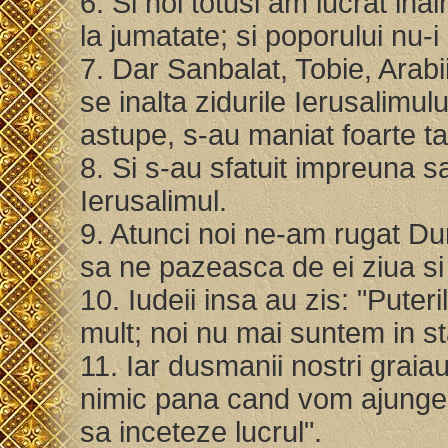
6. Si noi totusi am lucrat inai
la jumatate; si poporului nu-i
7. Dar Sanbalat, Tobie, Arabii
se inalta zidurile Ierusalimulu
astupe, s-au maniat foarte t
8. Si s-au sfatuit impreuna s
Ierusalimul.
9. Atunci noi ne-am rugat Du
sa ne pazeasca de ei ziua s
10. Iudeii insa au zis: "Puteri
mult; noi nu mai suntem in s
11. Iar dusmanii nostri graiau
nimic pana cand vom ajunge i
sa inceteze lucrul".