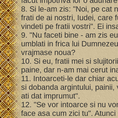
facut impotriva lor o adunar
8. Si le-am zis: "Noi, pe cat
frati de ai nostri, Iudei, care
vindeti pe fratii vostri". Ei 
9. "Nu faceti bine - am zis e
umblati in frica lui Dumnezeu
vrajmase noua?
10. Si eu, fratii mei si slujito
paine, dar n-am mai cerut in
11. Intoarceti-le dar chiar acu
si dobanda argintului, painii,
ati dat imprumut".
12. "Se vor intoarce si nu vo
face asa cum zici tu". Atunci