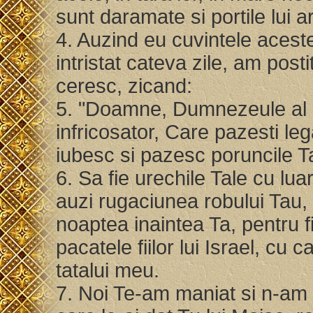
sunt daramate si portile lui a
4. Auzind eu cuvintele acest
intristat cateva zile, am pos
ceresc, zicand:
5. "Doamne, Dumnezeule al c
infricosator, Care pazesti leg
iubesc si pazesc poruncile T
6. Sa fie urechile Tale cu lua
auzi rugaciunea robului Tau,
noaptea inaintea Ta, pentru fiii
pacatele fiilor lui Israel, cu
tatalui meu.
7. Noi Te-am maniat si n-am p