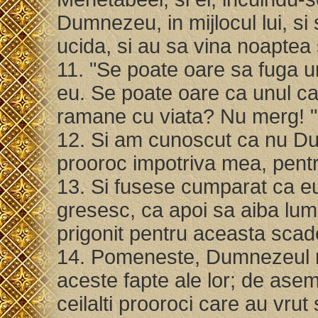
Dumnezeu, in mijlocul lui, si 
ucida, si au sa vina noaptea 
11. "Se poate oare sa fuga 
eu. Se poate oare ca unul ca
ramane cu viata? Nu merg! 
12. Si am cunoscut ca nu Dum
prooroc impotriva mea, pentr
13. Si fusese cumparat ca eu
gresesc, ca apoi sa aiba lum
prigonit pentru aceasta sca
14. Pomeneste, Dumnezeul m
aceste fapte ale lor; de ase
ceilalti prooroci care au vru