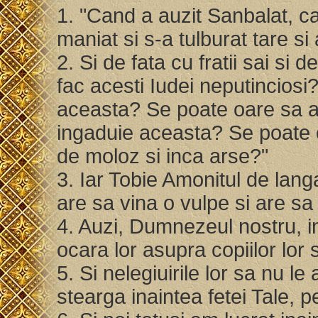
1. "Cand a auzit Sanbalat, ca
maniat si s-a tulburat tare si
2. Si de fata cu fratii sai si 
fac acesti Iudei neputinciosi
aceasta? Se poate oare sa ad
ingaduie aceasta? Se poate 
de moloz si inca arse?"
3. Iar Tobie Amonitul de langa
are sa vina o vulpe si are sa l
4. Auzi, Dumnezeul nostru, in
ocara lor asupra copiilor lor s
5. Si nelegiuirile lor sa nu le
stearga inaintea fetei Tale, 