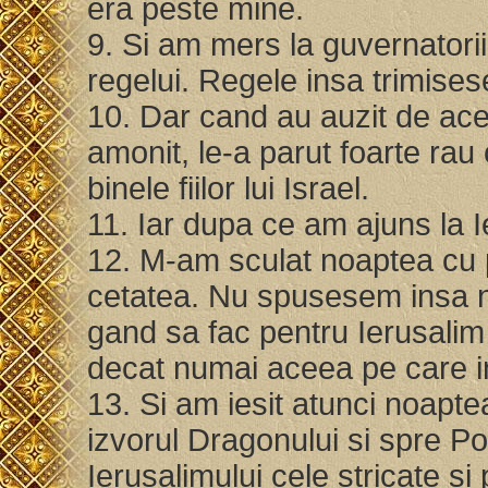
era peste mine.
9. Si am mers la guvernatorii 
regelui. Regele insa trimises
10. Dar cand au auzit de ace
amonit, le-a parut foarte rau
binele fiilor lui Israel.
11. Iar dupa ce am ajuns la Ie
12. M-am sculat noaptea cu 
cetatea. Nu spusesem insa 
gand sa fac pentru Ierusalim s
decat numai aceea pe care 
13. Si am iesit atunci noapte
izvorul Dragonului si spre Po
Ierusalimului cele stricate si 