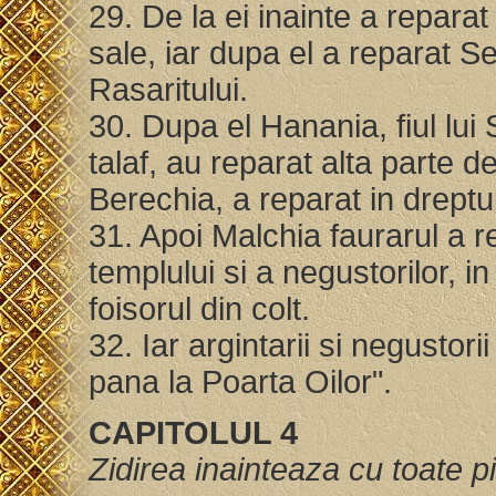
29. De la ei inainte a reparat 
sale, iar dupa el a reparat Sem
Rasaritului.
30. Dupa el Hanania, fiul lui 
talaf, au reparat alta parte d
Berechia, a reparat in dreptul
31. Apoi Malchia faurarul a r
templului si a negustorilor, in
foisorul din colt.
32. Iar argintarii si negustorii
pana la Poarta Oilor".
CAPITOLUL 4
Zidirea inainteaza cu toate pi