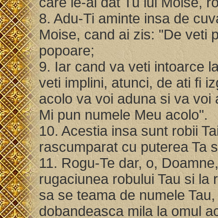
care le-ai dat Tu lui Moise, r
8. Adu-Ti aminte insa de cuva
Moise, cand ai zis: "De veti p
popoare;
9. Iar cand va veti intoarce l
veti implini, atunci, de ati fi 
acolo va voi aduna si va voi 
Mi pun numele Meu acolo".
10. Acestia insa sunt robii Ta
rascumparat cu puterea Ta s
11. Rogu-Te dar, o, Doamne, 
rugaciunea robului Tau si la 
sa se teama de numele Tau, s
dobandeasca mila la omul ac