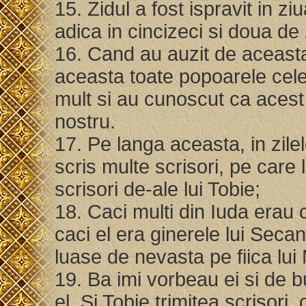
15. Zidul a fost ispravit in zi
adica in cincizeci si doua de 
16. Cand au auzit de aceasta 
aceasta toate popoarele cele
mult si au cunoscut ca acest
nostru.
17. Pe langa aceasta, in zile
scris multe scrisori, pe care 
scrisori de-ale lui Tobie;
18. Caci multi din Iuda erau c
caci el era ginerele lui Secani
luase de nevasta pe fiica lui
19. Ba imi vorbeau ei si de b
el. Si Tobie trimitea scrisori