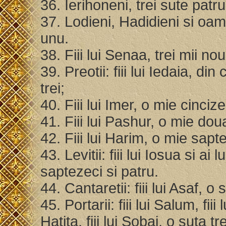
36. Ierihoneni, trei sute patru
37. Lodieni, Hadidieni si oa
unu.
38. Fiii lui Senaa, trei mii no
39. Preotii: fiii lui Iedaia, di
trei;
40. Fiii lui Imer, o mie cincize
41. Fiii lui Pashur, o mie do
42. Fiii lui Harim, o mie sap
43. Levitii: fiii lui Iosua si a
saptezeci si patru.
44. Cantaretii: fiii lui Asaf, o
45. Portarii: fiii lui Salum, fiii lu
Hatita, fiii lui Sobai, o suta tr