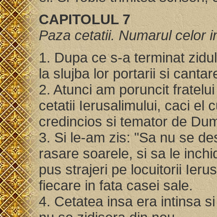
CAPITOLUL 7
Paza cetatii. Numarul celor i
1. Dupa ce s-a terminat zidul
la slujba lor portarii si cantaret
2. Atunci am poruncit fratelu
cetatii Ierusalimului, caci el
credincios si temator de D
3. Si le-am zis: "Sa nu se de
rasare soarele, si sa le inchi
pus strajeri pe locuitorii Ieru
fiecare in fata casei sale.
4. Cetatea insa era intinsa si