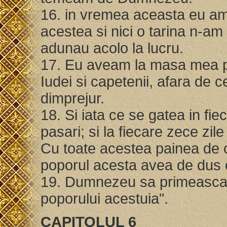
16. in vremea aceasta eu am m
acestea si nici o tarina n-am 
adunau acolo la lucru.
17. Eu aveam la masa mea pa
Iudei si capetenii, afara de 
dimprejur.
18. Si iata ce se gatea in fie
pasari; si la fiecare zece zil
Cu toate acestea painea de 
poporul acesta avea de dus
19. Dumnezeu sa primeasca t
poporului acestuia".
CAPITOLUL 6