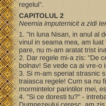
regelui".
CAPITOLUL 2
Neemia imputernicit a zidi Ie
1. "In luna Nisan, in anul al
vinul in seama mea, am luat v
pare, nu m-am aratat trist ina
2. Dar regele mi-a zis: "De ce
bolnav! Se vede ca ai vre-o i
3. Si m-am speriat strasnic s
traiasca regele! Cum sa nu fi
mormintelor parintilor mei, est
4. "Si ce doresti tu?" - intr
Dumnezeului ceresc, am zis