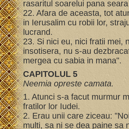
rasaritul soarelui pana seara 
22. Afara de aceasta, tot atu
in Ierusalim cu robii lor, straju
lucrand.
23. Si nici eu, nici fratii mei,
insotisera, nu s-au dezbracat
mergea cu sabia in mana".
CAPITOLUL 5
Neemia opreste camata.
1. Atunci s-a facut murmur ma
fratilor lor Iudei.
2. Erau unii care ziceau: "Noi
multi, sa ni se dea paine sa 