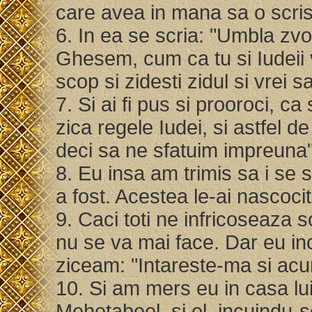
care avea in mana sa o scri
6. In ea se scria: "Umbla zvo
Ghesem, cum ca tu si Iudeii v
scop si zidesti zidul si vrei s
7. Si ai fi pus si prooroci, ca
zica regele Iudei, si astfel 
deci sa ne sfatuim impreuna
8. Eu insa am trimis sa i se s
a fost. Acestea le-ai nascocit
9. Caci toti ne infricoseaza 
nu se va mai face. Dar eu inc
ziceam: "Intareste-ma si a
10. Si am mers eu in casa lui S
Mehetabeel, si el, incuindu-s