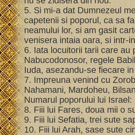
nu se zidisera din nou.
5. Si mi-a dat Dumnezeul me
capetenii si poporul, ca sa f
neamului lor, si am gasit car
venisera intaia oara, si intr
6. Iata locuitorii tarii care a
Nabucodonosor, regele Babilon
Iuda, asezandu-se fiecare in
7. Impreuna venind cu Zorob
Nahamani, Mardoheu, Bilsan,
Numarul poporului lui Israel:
8. Fiii lui Fares, doua mii o 
9. Fiii lui Sefatia, trei sute s
10. Fiii lui Arah, sase sute ci