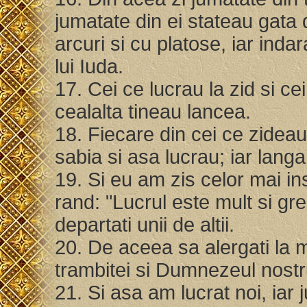
jumatate din ei stateau gata 
arcuri si cu platose, iar inda
lui Iuda.
17. Cei ce lucrau la zid si c
cealalta tineau lancea.
18. Fiecare din cei ce zideau
sabia si asa lucrau; iar lang
19. Si eu am zis celor mai in
rand: "Lucrul este mult si greu
departati unii de altii.
20. De aceea sa alergati la 
trambitei si Dumnezeul nostr
21. Si asa am lucrat noi, iar