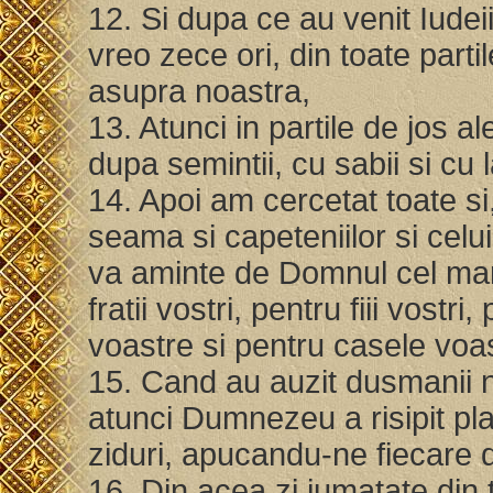
12. Si dupa ce au venit Iudei
vreo zece ori, din toate part
asupra noastra,
13. Atunci in partile de jos a
dupa semintii, cu sabii si cu 
14. Apoi am cercetat toate s
seama si capeteniilor si celui
va aminte de Domnul cel mare 
fratii vostri, pentru fiii vostr
voastre si pentru casele voa
15. Cand au auzit dusmanii n
atunci Dumnezeu a risipit plan
ziduri, apucandu-ne fiecare d
16. Din acea zi jumatate din t