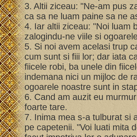
3. Altii ziceau: "Ne-am pus za
ca sa ne luam paine sa ne 
4. Iar altii ziceau: "Noi luam
zalogindu-ne viile si ogoarel
5. Si noi avem acelasi trup ca s
cum sunt si fiii lor; dar iata 
fiicele robi, ba unele din fiic
indemana nici un mijloc de ra
ogoarele noastre sunt in sta
6. Cand am auzit eu murmuru
foarte tare.
7. Inima mea s-a tulburat si 
pe capetenii. "Voi luati mita d