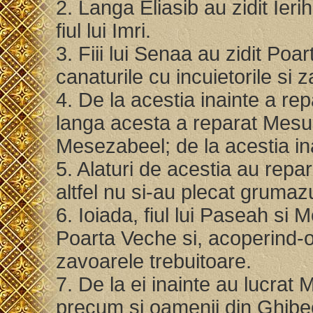
2. Langa Eliasib au zidit Ierih
fiul lui Imri.
3. Fiii lui Senaa au zidit Poa
canaturile cu incuietorile si 
4. De la acestia inainte a repa
langa acesta a reparat Mesulam
Mesezabeel; de la acestia ina
5. Alaturi de acestia au repar
altfel nu si-au plecat gruma
6. Ioiada, fiul lui Paseah si 
Poarta Veche si, acoperind-o,
zavoarele trebuitoare.
7. De la ei inainte au lucrat 
precum si oamenii din Ghibeon