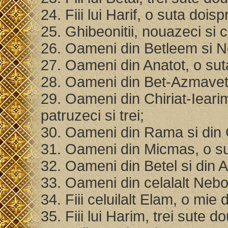
24. Fiii lui Harif, o suta doi
25. Ghibeonitii, nouazeci si c
26. Oameni din Betleem si Ne
27. Oameni din Anatot, o sut
28. Oameni din Bet-Azmavet,
29. Oameni din Chiriat-Iearim
patruzeci si trei;
30. Oameni din Rama si din 
31. Oameni din Micmas, o su
32. Oameni din Betel si din Ai
33. Oameni din celalalt Nebo,
34. Fiii celuilalt Elam, o mie
35. Fiii lui Harim, trei sute 