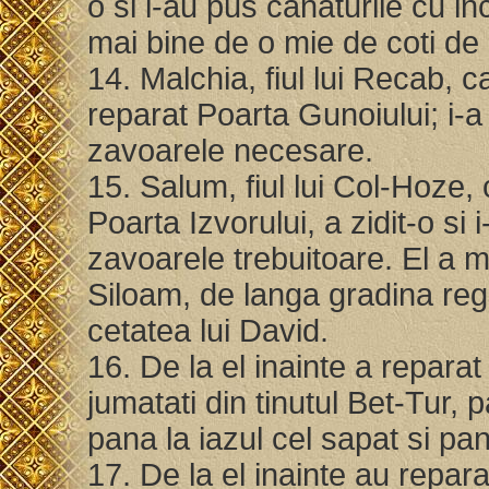
o si i-au pus canaturile cu in
mai bine de o mie de coti de
14. Malchia, fiul lui Recab, 
reparat Poarta Gunoiului; i-a 
zavoarele necesare.
15. Salum, fiul lui Col-Hoze, 
Poarta Izvorului, a zidit-o si 
zavoarele trebuitoare. El a m
Siloam, de langa gradina reg
cetatea lui David.
16. De la el inainte a reparat
jumatati din tinutul Bet-Tur, 
pana la iazul cel sapat si pan
17. De la el inainte au reparat