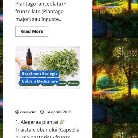
Plantago lanceolata) •
frunze late (Plantago
major) sau înguste...
Read
Read More
more
about
Pătlagină
(Plantago
major
/
Plantago
lanceolata)
Grădinărit Ecologic
Grădini Medicinale
Traista-ciobanului (Capsella
bursa-pastoris)
cimaxcim
14 aprilie 2026
1. Alegerea plantei
Traista-ciobanului (Capsella
bursa-pastoris) • frunze