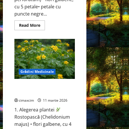
cu 5 petale• petale cu
puncte negre...
Read
Read More
more
about
Sunătoare
(Hypericum
perforatum)
Grădini Medicinale
Rostopască (Chelidonium
majus)
cimaxcim
11 martie 2026
1. Alegerea plantei
Rostopască (Chelidonium
majus) • flori galbene, cu 4