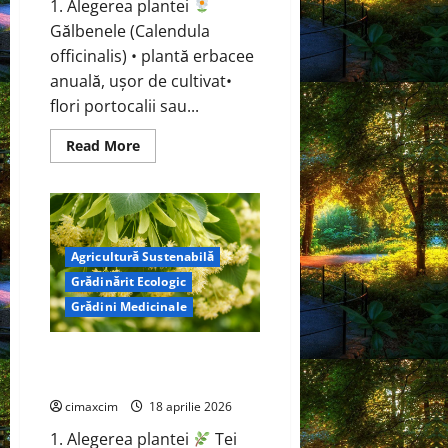
1. Alegerea plantei
Gălbenele (Calendula
officinalis) • plantă erbacee
anuală, ușor de cultivat•
flori portocalii sau...
Read
Read More
more
about
Gălbenele
(Calendula
officinalis)
Agricultură Sustenabilă
Grădinărit Ecologic
Grădini Medicinale
Tei (Tilia cordata / Tilia
platyphyllos)
cimaxcim
18 aprilie 2026
1. Alegerea plantei
Tei