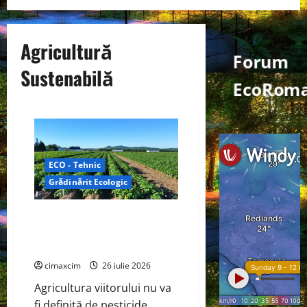
Agricultură
Forum
Sustenabilă
EcoRom
ECO - Tehnic
Grădinărit Ecologic
Agricultura Viitorului: Tranziția
Ecologică bazată pe Tehnologie,
nu pe Chimicale
cimaxcim
26 iulie 2026
Agricultura viitorului nu va
fi definită de pesticide,