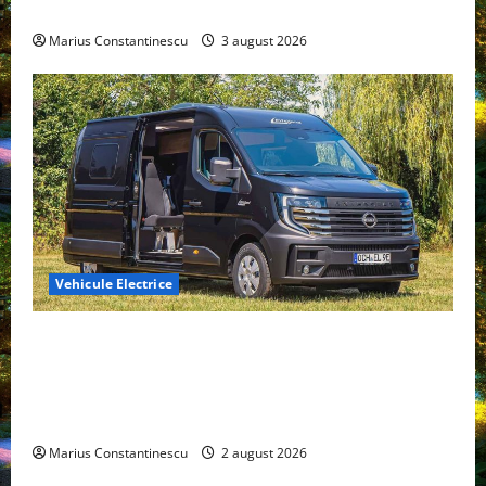
din lume
Marius Constantinescu
3 august 2026
Vehicule Electrice
Interstar‑e Relax: Nissan și Eifelland au creat o
rulotă electrică care folosește bateria de 87 kWh nu
doar pentru tracțiune, ci și pentru încălzire complet
off‑grid
Marius Constantinescu
2 august 2026