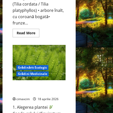
(Tilia cordata / Tilia
platyphyllos) • arbore înalt,
cu coroană bogată•
frunze...
Read
Read More
more
about
Tei
(Tilia
cordata
/
Tilia
platyphyllos)
Grădinărit Ecologic
Grădini Medicinale
Coada-calului (Equisetum
arvense)
cimaxcim
18 aprilie 2026
1. Alegerea plantei