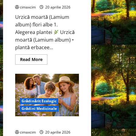
de
cimaxcim
20 aprilie 2026
captare
a
carbonului
Urzică moartă (Lamium
album) flori albe 1.
Alegerea plantei
Urzică
moartă (Lamium album) •
plantă erbacee...
Read
Read More
more
about
Urzică
moartă
(Lamium
album)
flori
albe
,Urzică
Grădinărit Ecologic
moartă
galbenă
Grădini Medicinale
(Lamium
galeobdolon)
flori
galbene
Cicoare (Cichorium intybus)
cimaxcim
20 aprilie 2026