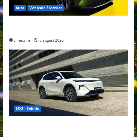
Auto
Vehicule Electrice
Nissan NX7: SUV-ul electrificat accesibil care extinde
gama Nissan în China
cimaxcim
8 august 2026
ECO - Tehnic
Geely lansează „Thunder”, unul dintre cele mai
compacte și eficiente sisteme de acționare electrică