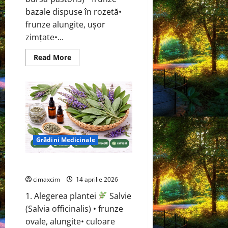
bazale dispuse în rozetă•
frunze alungite, ușor
zimțate•...
Read
Read More
more
about
Traista-
ciobanului
(Capsella
bursa-
pastoris)
Grădini Medicinale
Salvie (Salvia officinalis)
cimaxcim
14 aprilie 2026
1. Alegerea plantei
Salvie
(Salvia officinalis) • frunze
ovale, alungite• culoare