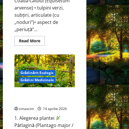
Coada-calului (Equisetum
arvense) • tulpini verzi,
subțiri, articulate (cu
„noduri”)• aspect de
„periuță”...
Read
Read More
more
about
Coada-
calului
(Equisetum
arvense)
Grădinărit Ecologic
Grădini Medicinale
Pătlagină (Plantago major /
Plantago lanceolata)
cimaxcim
14 aprilie 2026
1. Alegerea plantei
Pătlagină (Plantago major /