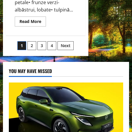
petale• frunze verzi-
albăstrui, lobate• tulpină...
Read
Read More
more
about
Rostopască
(Chelidonium
majus)
Paginație
1
2
3
4
Next
articole
YOU MAY HAVE MISSED