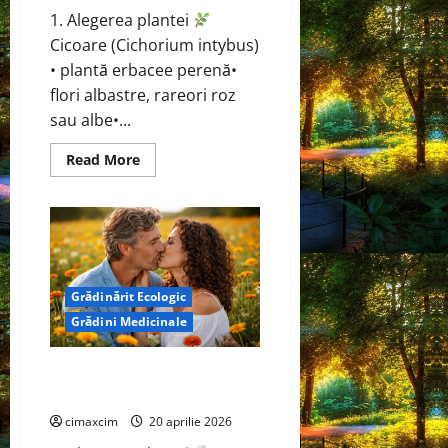
1. Alegerea plantei
Cicoare (Cichorium intybus)
• plantă erbacee perenă•
flori albastre, rareori roz
sau albe•...
Read
Read More
more
about
Cicoare
(Cichorium
intybus)
Grădinărit Ecologic
Grădini Medicinale
Gălbenele (Calendula
officinalis)
cimaxcim
20 aprilie 2026