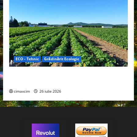
ECO - Tehnic
Grădinărit Ecologic
Agricultura Viitorului: Tranziția Ecologică bazată pe
Tehnologie, nu pe Chimicale
cimaxcim
26 iulie 2026