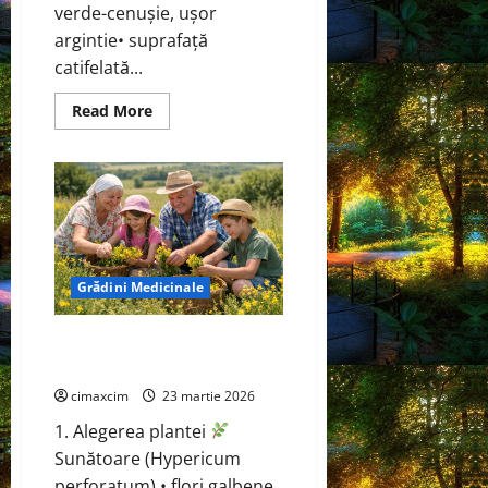
verde-cenușie, ușor
argintie• suprafață
catifelată...
Read
Read More
more
about
Salvie
(Salvia
officinalis)
Grădini Medicinale
Sunătoare (Hypericum
perforatum)
cimaxcim
23 martie 2026
1. Alegerea plantei
Sunătoare (Hypericum
perforatum) • flori galbene,