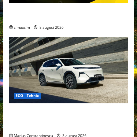
Nissan NX7: SUV-ul electrificat accesibil care extinde
gama Nissan în China
cimaxcim
8 august 2026
ECO - Tehnic
Geely lansează „Thunder”, unul dintre cele mai
compacte și eficiente sisteme de acționare electrică
din lume
Marius Constantinescu
3 august 2026