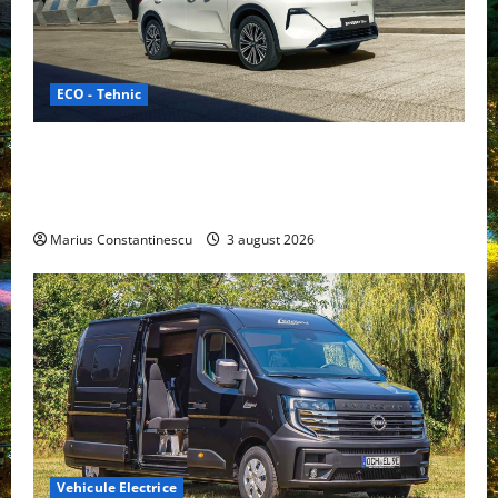
ECO - Tehnic
Geely lansează „Thunder”, unul dintre cele mai
compacte și eficiente sisteme de acționare electrică
din lume
Marius Constantinescu
3 august 2026
Vehicule Electrice