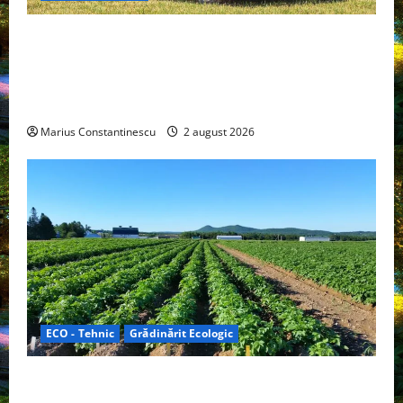
Interstar‑e Relax: Nissan și Eifelland au creat o
rulotă electrică care folosește bateria de 87 kWh nu
doar pentru tracțiune, ci și pentru încălzire complet
off‑grid
Marius Constantinescu
2 august 2026
ECO - Tehnic
Grădinărit Ecologic
Agricultura Viitorului: Tranziția Ecologică bazată pe
Tehnologie, nu pe Chimicale