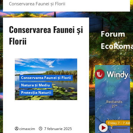
Conservarea Faunei și Florii
Conservarea Faunei și
Forum
Florii
EcoRoma
Conservarea Faunei și Florii
Natura și Mediu
Protecția Naturii
Conservarea Faunei și Florii:
Măsuri esențiale pentru
protejarea biodiversității
cimaxcim
7 februarie 2025