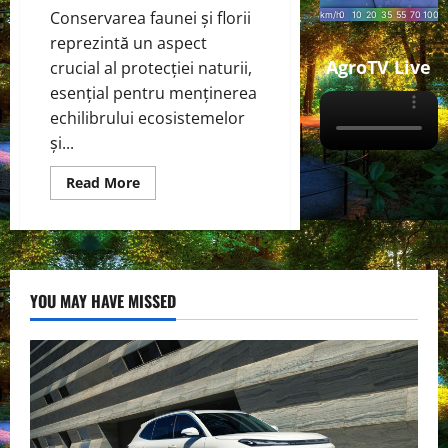
Conservarea faunei și florii
reprezintă un aspect
AgroTV Live
crucial al protecției naturii,
esențial pentru menținerea
echilibrului ecosistemelor
și...
Read
Read More
more
about
Conservarea
Faunei
și
Florii:
Măsuri
esențiale
YOU MAY HAVE MISSED
pentru
protejarea
biodiversității