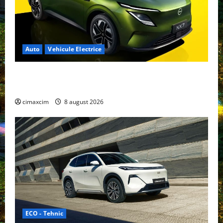
Auto
Vehicule Electrice
Nissan NX7: SUV-ul electrificat accesibil care extinde
gama Nissan în China
cimaxcim
8 august 2026
ECO - Tehnic