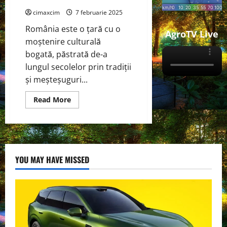
cimaxcim
7 februarie 2025
România este o țară cu o
AgroTV Live
moștenire culturală
bogată, păstrată de-a
lungul secolelor prin tradiții
și meșteșuguri...
Read
Read More
more
about
Meșteșuguri
și
Autenticitate
Culturală:
Tradiție
Românească
YOU MAY HAVE MISSED
și
Mediu
Curat