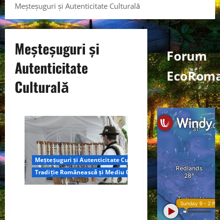
Meșteșuguri și Autenticitate Culturală
Meșteșuguri și
Forum
Autenticitate
EcoRoma
Culturală
Meșteșuguri și Autenticitate Culturală
Tradiție Românească și Mediu Curat
Meșteșuguri și Autenticitate
Culturală: Tradiție Românească
și Mediu Curat