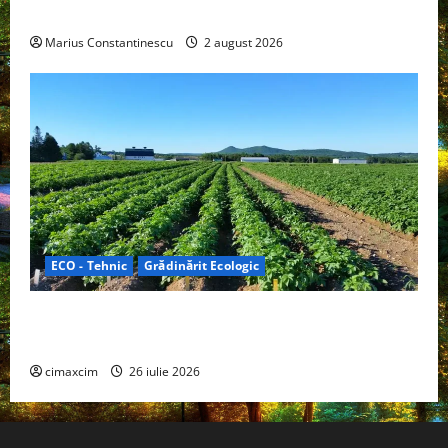
off‑grid
Marius Constantinescu
2 august 2026
ECO - Tehnic
Grădinărit Ecologic
Agricultura Viitorului: Tranziția Ecologică bazată pe
Tehnologie, nu pe Chimicale
cimaxcim
26 iulie 2026