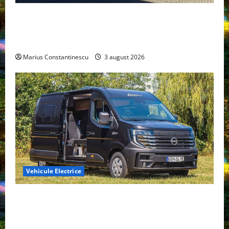
Geely lansează „Thunder”, unul dintre cele mai
compacte și eficiente sisteme de acționare electrică
din lume
Marius Constantinescu
3 august 2026
Vehicule Electrice
Interstar‑e Relax: Nissan și Eifelland au creat o
rulotă electrică care folosește bateria de 87 kWh nu
doar pentru tracțiune, ci și pentru încălzire complet