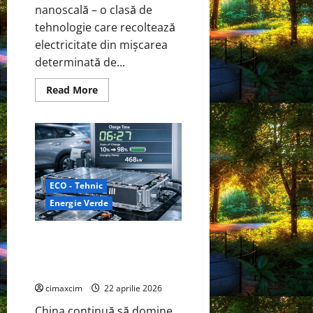
nanoscală – o clasă de
tehnologie care recoltează
electricitate din mișcarea
determinată de...
Read
Read More
more
about
Dispozitiv
la
scară
nanometrică
generează
electricitate
continuă
ECO - Tehnic
prin
evaporarea
Energie Verde
apei
și
a
luminii
CATL Shenxing III – Bateria care
solare
aduce încărcarea EV la viteza
alimentării cu benzină
cimaxcim
22 aprilie 2026
China continuă să domine