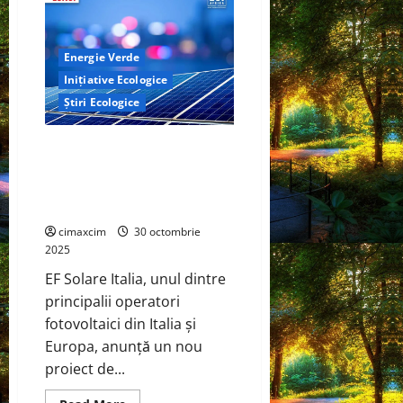
un
Panou
Solar
Fotovoltaic:
Ghid
Energie Verde
Complet
Inițiative Ecologice
Știri Ecologice
Peste 6,4 MWp de capacitate
modernizată cu invertoare
FIMER – un nou pas în tranziția
energetică a Italiei
cimaxcim
30 octombrie
2025
EF Solare Italia, unul dintre
principalii operatori
fotovoltaici din Italia și
Europa, anunță un nou
proiect de...