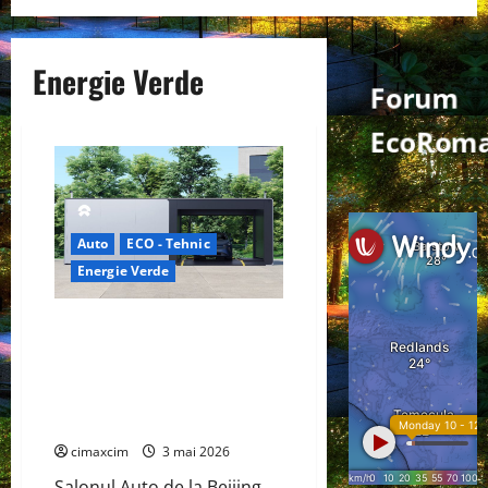
Energie Verde
Forum
EcoRom
Auto
ECO - Tehnic
Energie Verde
China prezintă tehnologia care
schimbă regulile jocului: baterii
EV cu încărcare în 6,5 minute.
BYD și CATL conduc revoluția
globală
cimaxcim
3 mai 2026
Salonul Auto de la Beijing