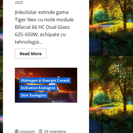
2025
JinkoSolar extinde gama
Tiger Neo cu noile module
Bifacial 66 HC Dual Glass
625–650W, echipate cu
tehnologia...
Read
Read More
more
about
JinkoSolar
lansează
Tiger
Neo
Hidrogen și Energie Curată
Bifacial
66
Inițiative Ecologice
HC
Dual
Știri Ecologice
Glass
625–
650W
NASA își consolidează
–
un
infrastructura energetică
nou
bazată pe hidrogen
reper
de
cimaxcim
29 noiembrie
eficiență