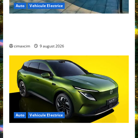
Auto
Vehicule Electrice
Geely E2 – cea mai ieftină mașină electrică din
China cu autonomie reală de 300 km. Analiză
completă 2026
cimaxcim
9 august 2026
Auto
Vehicule Electrice
Nissan NX7: SUV-ul electrificat accesibil care extinde