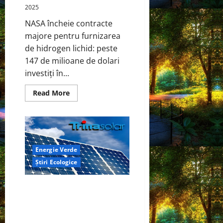
în
2025
domeniul
fotovoltaic
NASA încheie contracte
majore pentru furnizarea
de hidrogen lichid: peste
147 de milioane de dolari
investiți în...
Read
Read More
more
about
NASA
își
consolidează
infrastructura
energetică
bazată
Energie Verde
pe
hidrogen
Știri Ecologice
Trina Storage obține a opta
recunoaștere consecutivă BNEF
Tier 1, consolidându-și poziția
de lider global în stocarea