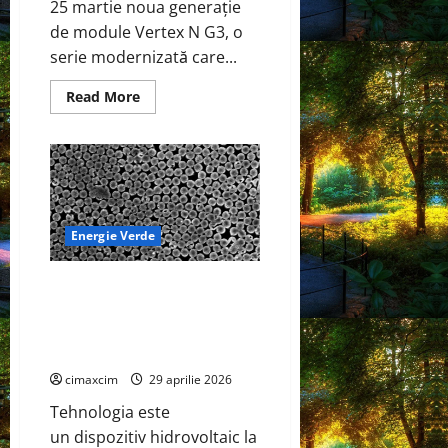
25 martie noua generație
de module Vertex N G3, o
serie modernizată care...
Read
Read More
more
about
Trinasolar
lansează
noile
module
Vertex
N
G3
de
Energie Verde
760W
–
un
Dispozitiv la scară nanometrică
nou
reper
generează electricitate
în
continuă prin evaporarea apei
tehnologia
TOPCon
și a luminii solare
cimaxcim
29 aprilie 2026
Tehnologia este
un dispozitiv hidrovoltaic la