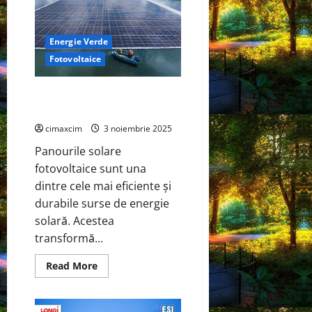
baterii:
tehnologia
de
acoperire
uscată
Energie Verde
reduce
Fotovoltaice
emisiile
de
CO₂
cu
Cum Funcționează un Panou
3,57
Solar Fotovoltaic: Ghid Complet
kg
pe
kWh
cimaxcim
3 noiembrie 2025
Panourile solare
fotovoltaice sunt una
dintre cele mai eficiente și
durabile surse de energie
solară. Acestea
transformă...
Read
Read More
more
about
Cum
Funcționează