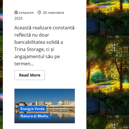
energiei
cimaxcim
26 noiembrie
2025
Această realizare constantă
reflectă nu doar
bancabilitatea solidă a
Trina Storage, ci și
angajamentul său pe
termen...
Read
Read More
more
about
Trina
Storage
obține
a
opta
recunoaștere
Energie Verde
consecutivă
BNEF
Natura și Mediu
Tier
1,
consolidându-