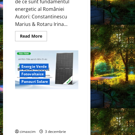
de ce sunt fundamentul
energetic al României
Autori: Constantinescu
Marius & Rotaru Irina...
Read
Read More
more
about
Hidrocentralele
–
Fundamentul
tehnic
al
Energie Verde
producției
verzi
Fotovoltaice
în
Panouri Solare
Sistemul
Energetic
Național
JinkoSolar lansează Tiger Neo
Bifacial 66 HC Dual Glass 625–
650W – un nou reper de
eficiență în domeniul
fotovoltaic
cimaxcim
3 decembrie