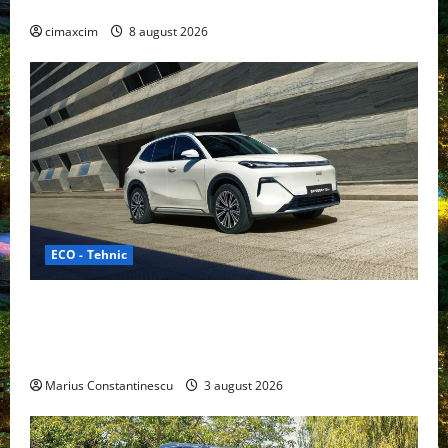
gama Nissan în China
cimaxcim
8 august 2026
ECO - Tehnic
Geely lansează „Thunder”, unul dintre cele mai
compacte și eficiente sisteme de acționare electrică
din lume
Marius Constantinescu
3 august 2026