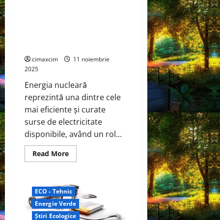
Centrale nucleare și/sau
și
poziția
reactoare de fuziune nucleară,
de
Centrala Nucleară de la
lider
global
Cernavodă – România: Impact
în
asupra mediului
stocarea
energiei
cimaxcim
11 noiembrie
2025
Energia nucleară
reprezintă una dintre cele
mai eficiente și curate
surse de electricitate
disponibile, având un rol...
Read
Read More
more
about
Centrale
nucleare
și/sau
ECO - Tehnic
reactoare
de
Energie Verde
fuziune
nucleară,
Știri Ecologice