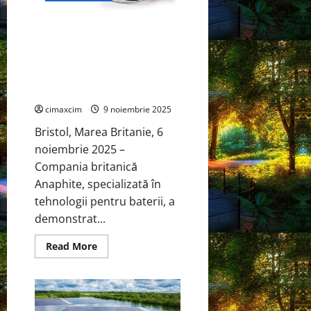
Centrala
Nucleară
de
Anaphite revoluționează
la
Cernavodă
producția de baterii: tehnologia
–
de acoperire uscată reduce
România:
Impact
emisiile de CO₂ cu 3,57 kg pe
asupra
kWh
mediului
cimaxcim
9 noiembrie 2025
Bristol, Marea Britanie, 6
noiembrie 2025 –
Compania britanică
Anaphite, specializată în
tehnologii pentru baterii, a
demonstrat...
Read
Read More
more
about
Anaphite
revoluționează
producția
de