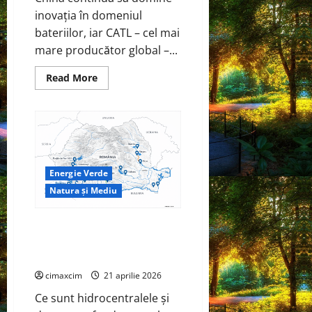
inovația în domeniul
bateriilor, iar CATL – cel mai
mare producător global –...
Read
Read More
more
about
CATL
Shenxing
III
–
Bateria
care
aduce
Energie Verde
încărcarea
EV
Natura și Mediu
la
viteza
alimentării
cu
Hidrocentralele – Fundamentul
benzină
tehnic al producției verzi în
Sistemul Energetic Național
cimaxcim
21 aprilie 2026
Ce sunt hidrocentralele și