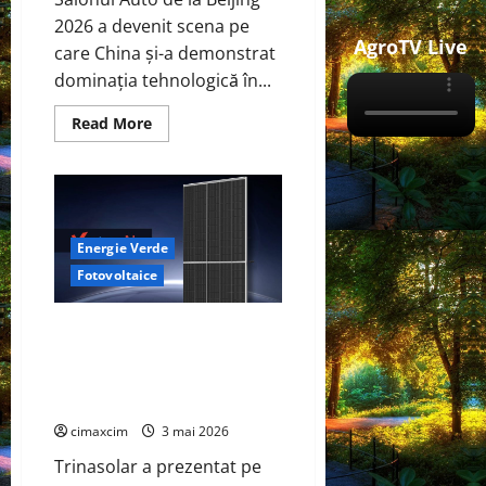
2026 a devenit scena pe
AgroTV Live
care China și-a demonstrat
dominația tehnologică în...
Read
Read More
more
about
China
prezintă
tehnologia
care
schimbă
regulile
Energie Verde
jocului:
baterii
Fotovoltaice
EV
cu
încărcare
Trinasolar lansează noile
în
6,5
module Vertex N G3 de 760W –
minute.
un nou reper în tehnologia
BYD
și
TOPCon
CATL
conduc
cimaxcim
3 mai 2026
revoluția
globală
Trinasolar a prezentat pe