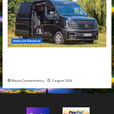
Vehicule Electrice
Interstar‑e Relax: Nissan și Eifelland au creat o
rulotă electrică care folosește bateria de 87 kWh nu
doar pentru tracțiune, ci și pentru încălzire complet
off‑grid
Marius Constantinescu
2 august 2026