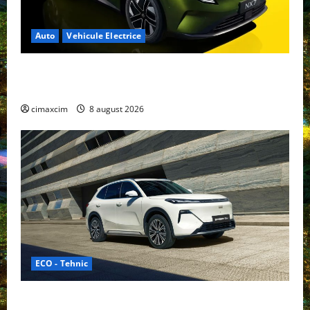
Auto
Vehicule Electrice
Nissan NX7: SUV-ul electrificat accesibil care extinde
gama Nissan în China
cimaxcim
8 august 2026
ECO - Tehnic
Geely lansează „Thunder”, unul dintre cele mai