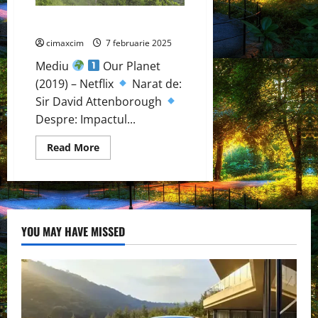
Documentare despre Mediu
cimaxcim
7 februarie 2025
Mediu
Our Planet
(2019) – Netflix
Narat de:
Sir David Attenborough
Despre: Impactul...
Read
Read More
more
about
Documentare
despre
Mediu
YOU MAY HAVE MISSED