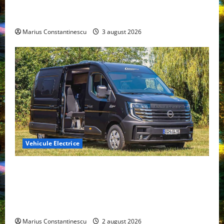
compacte și eficiente sisteme de acționare electrică
din lume
Marius Constantinescu
3 august 2026
Vehicule Electrice
Interstar‑e Relax: Nissan și Eifelland au creat o
rulotă electrică care folosește bateria de 87 kWh nu
doar pentru tracțiune, ci și pentru încălzire complet
off‑grid
Marius Constantinescu
2 august 2026