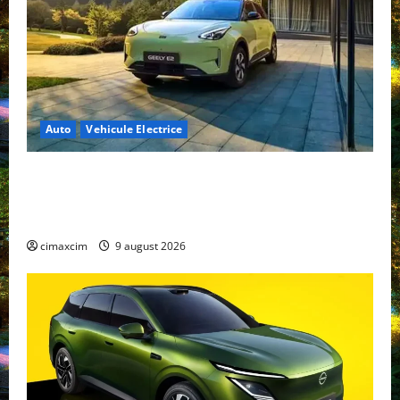
Auto
Vehicule Electrice
Geely E2 – cea mai ieftină mașină electrică din
China cu autonomie reală de 300 km. Analiză
completă 2026
cimaxcim
9 august 2026