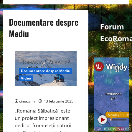
Documentare despre
Forum
Mediu
EcoRom
Documentare despre Mediu
Video
Povestea România Sălbatică
cimaxcim
13 februarie 2025
„România Sălbatică” este
un proiect impresionant
dedicat frumuseții naturii