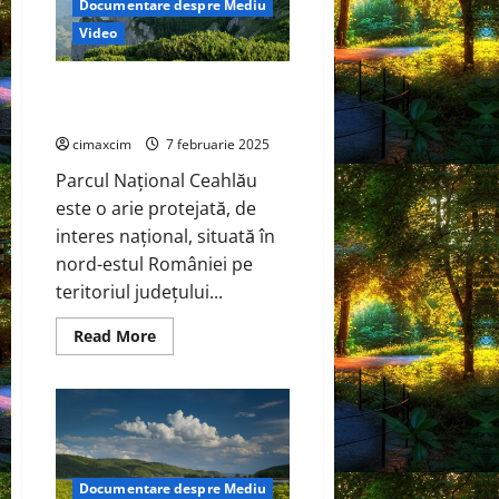
Documentare despre Mediu
Video
România documentar despre
Parcul Național Ceahlău
cimaxcim
7 februarie 2025
Parcul Național Ceahlău
este o arie protejată, de
interes național, situată în
nord-estul României pe
teritoriul județului...
Read
Read More
more
about
România
documentar
despre
Parcul
Național
Ceahlău
Documentare despre Mediu