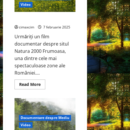
Video
Documentar Frumoasa
cimaxcim
7 februarie 2025
Urmăriți un film
documentar despre situl
Natura 2000 Frumoasa,
una dintre cele mai
spectaculoase zone ale
României....
Read
Read More
more
about
Documentar
Frumoasa
Documentare despre Mediu
Video