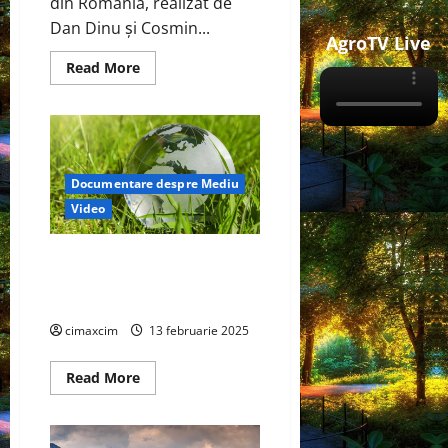
din România, realizat de
Dan Dinu și Cosmin...
AgroTV Live
Read
Read More
more
about
Povestea
România
Sălbatică
Documentare despre Mediu
Video
Protejarea mediului și utilizarea
sustenabilă a resurselor
naturale
cimaxcim
13 februarie 2025
Read
Read More
more
about
Protejarea
mediului
și