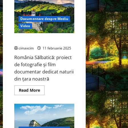
utilizarea
sustenabilă
a
resurselor
Documentare despre Mediu
naturale
Video
Descoperă România Sălbatică
cimaxcim
11 februarie 2025
România Sălbatică: proiect
de fotografie și film
documentar dedicat naturii
din țara noastră
Read
Read More
more
about
Descoperă
România
Sălbatică