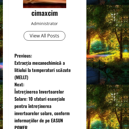
cimaxcim
Administrator
View All Posts
P
Previous:
Extracția mecanochimică a
o
litiului la temperaturi scăzute
(MELLT)
s
Next:
t
Întreținerea Invertoarelor
Solare: 10 sfaturi esențiale
n
pentru întreținerea
invertoarelor solare, conform
a
informațiilor de pe EASUN
POWER