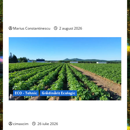
rulotă electrică care folosește bateria de 87 kWh nu
doar pentru tracțiune, ci și pentru încălzire complet
off‑grid
Marius Constantinescu
2 august 2026
ECO - Tehnic
Grădinărit Ecologic
Agricultura Viitorului: Tranziția Ecologică bazată pe
Tehnologie, nu pe Chimicale
cimaxcim
26 iulie 2026