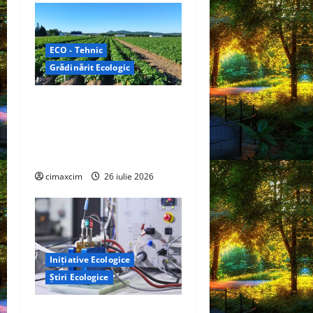
ECO - Tehnic
Grădinărit Ecologic
Agricultura Viitorului:
Tranziția Ecologică bazată
pe Tehnologie, nu pe
Chimicale
cimaxcim
26 iulie 2026
Inițiative Ecologice
Știri Ecologice