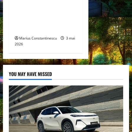
Un nou design al celulelor
de combustibil pe bază de
hidrogen ar putea debloca
tehnologii cheie de energie
curată
Marius Constantinescu
3 mai
2026
YOU MAY HAVE MISSED