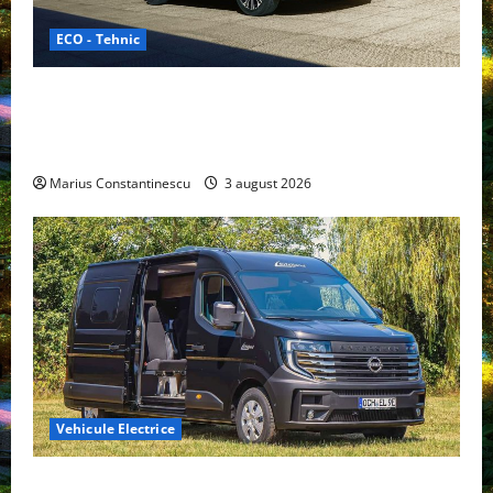
ECO - Tehnic
Geely lansează „Thunder”, unul dintre cele mai
compacte și eficiente sisteme de acționare electrică
din lume
Marius Constantinescu
3 august 2026
Vehicule Electrice
Interstar‑e Relax: Nissan și Eifelland au creat o